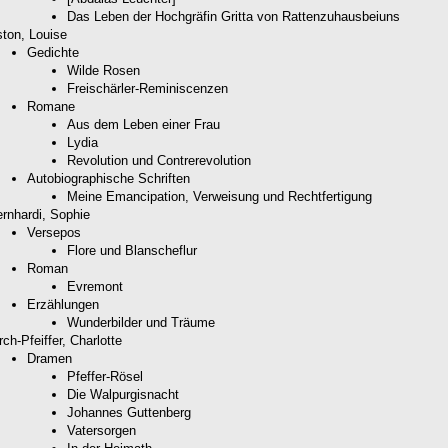
Das Leben der Hochgräfin Gritta von Rattenzuhausbeiuns
ton, Louise
Gedichte
Wilde Rosen
Freischärler-Reminiscenzen
Romane
Aus dem Leben einer Frau
Lydia
Revolution und Contrerevolution
Autobiographische Schriften
Meine Emancipation, Verweisung und Rechtfertigung
rnhardi, Sophie
Versepos
Flore und Blanscheflur
Roman
Evremont
Erzählungen
Wunderbilder und Träume
rch-Pfeiffer, Charlotte
Dramen
Pfeffer-Rösel
Die Walpurgisnacht
Johannes Guttenberg
Vatersorgen