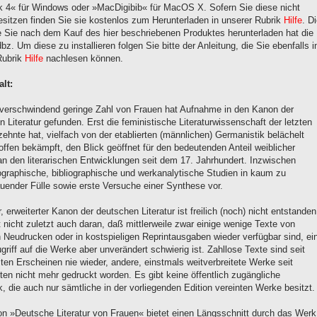
ek 4« für Windows oder »MacDigibib« für MacOS X. Sofern Sie diese nicht
besitzen finden Sie sie kostenlos zum Herunterladen in unserer Rubrik
Hilfe
. D
ie Sie nach dem Kauf des hier beschriebenen Produktes herunterladen hat die
z. Um diese zu installieren folgen Sie bitte der Anleitung, die Sie ebenfalls i
Rubrik
Hilfe
nachlesen können.
lt:
 verschwindend geringe Zahl von Frauen hat Aufnahme in den Kanon der
 Literatur gefunden. Erst die feministische Literaturwissenschaft der letzten
zehnte hat, vielfach von der etablierten (männlichen) Germanistik belächelt
offen bekämpft, den Blick geöffnet für den bedeutenden Anteil weiblicher
an den literarischen Entwicklungen seit dem 17. Jahrhundert. Inzwischen
iographische, bibliographische und werkanalytische Studien in kaum zu
uender Fülle sowie erste Versuche einer Synthese vor.
, erweiterter Kanon der deutschen Literatur ist freilich (noch) nicht entstanden
t nicht zuletzt auch daran, daß mittlerweile zwar einige wenige Texte von
n Neudrucken oder in kostspieligen Reprintausgaben wieder verfügbar sind, ei
ugriff auf die Werke aber unverändert schwierig ist. Zahllose Texte sind seit
ten Erscheinen nie wieder, andere, einstmals weitverbreitete Werke seit
ten nicht mehr gedruckt worden. Es gibt keine öffentlich zugängliche
k, die auch nur sämtliche in der vorliegenden Edition vereinten Werke besitzt.
ion »Deutsche Literatur von Frauen« bietet einen Längsschnitt durch das Werk