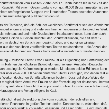
hriftstellerinnen vom zweiten Viertel des 17. Jahrhunderts bis in die Zeit der
 Republik. Mit einem Gesamtumfang von gut 78.000 Bildschirmseiten ist sie
weitem umfangreichste Ausgabe von literarischen Texten deutscher Autorinnen
ls zusammenhängend publiziert worden ist.
ts der Tatsache, daß die Zahl der weiblichen Schriftsteller seit der Wende z
hundert enorm anstieg und viele von ihnen ein ungemein umfangreiches Werk
als zehntausend und mehr Druckseiten hinterlassen haben, kann aber auch
egende Edition nur einen Bruchteil der Schriftstellerinnen, die seit dem 17.
ert im deutschen Sprachraum gewirkt haben, und nur einen winzigen
t aus den von ihnen veröffentlichten Texten repräsentieren – die Anzahl der
menen Autorinnen und Werke hätte mühelos verzehnfacht werden können.
lung »Deutsche Literatur von Frauen« ist als Ergänzung und Fortführung der
s im Rahmen der »Digitalen Bibliothek« erschienenen Ausgabe »Deutsche
 von Lessing bis Kafka« konzipiert worden. Mit diesen beiden Editionen kann
zer über etwa 250.000 Seiten deutscher Literatur verfügen, von denen fast ei
aus Werken deutschen Schriftstellerinnen besteht. Dass auf diese Weise der
t marginalisierte Anteil von Frauen an der Entwicklung der deutschen Literatur
 in quantitativer Hinsicht überproportional zu ihren Gunsten verschoben wird,
erausgeber und Verlag billigend in Kauf.
ständlich dient die elektronische Form vorzüglich der schnellen und
zierten Recherche in großen Textbeständen. Dennoch ist zu wünschen, daß
 oder andere Werk auch wieder Leserinnen und Leser findet. Es gibt mehr als