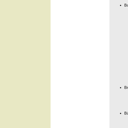
Bo
Br
Bü