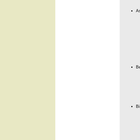
As
Be
Bi