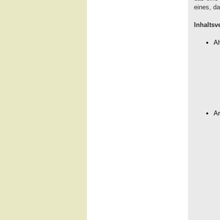
eines, da
Inhaltsv
Ah
Ar