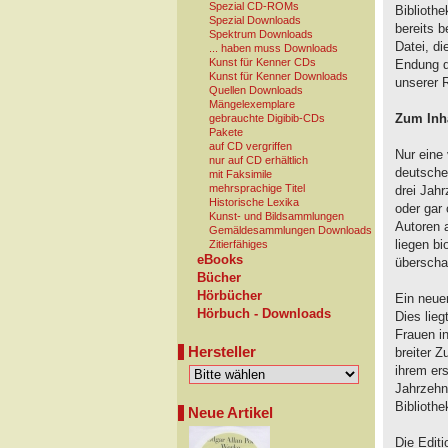
Spezial CD-ROMs
Biblioth
Spezial Downloads
bereits 
Spektrum Downloads
Datei, d
... haben muss Downloads
Kunst für Kenner CDs
Endung db
Kunst für Kenner Downloads
unserer 
Quellen Downloads
Mängelexemplare
Zum Inha
gebrauchte Digibib-CDs
Pakete
auf CD vergriffen
Nur eine
nur auf CD erhältlich
deutschen
mit Faksimile
mehrsprachige Titel
drei Jahr
Historische Lexika
oder gar 
Kunst- und Bildsammlungen
Autoren 
Gemäldesammlungen Downloads
liegen b
Zitierfähiges
eBooks
überscha
Bücher
Hörbücher
Ein neuer
Hörbuch - Downloads
Dies lieg
Frauen i
Hersteller
breiter Z
ihrem ers
Jahrzehn
Bibliothe
Neue Artikel
Die Edit