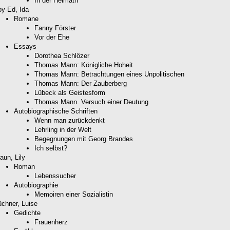
In der Heimath
y-Ed, Ida
Romane
Fanny Förster
Vor der Ehe
Essays
Dorothea Schlözer
Thomas Mann: Königliche Hoheit
Thomas Mann: Betrachtungen eines Unpolitischen
Thomas Mann: Der Zauberberg
Lübeck als Geistesform
Thomas Mann. Versuch einer Deutung
Autobiographische Schriften
Wenn man zurückdenkt
Lehrling in der Welt
Begegnungen mit Georg Brandes
Ich selbst?
aun, Lily
Roman
Lebenssucher
Autobiographie
Memoiren einer Sozialistin
chner, Luise
Gedichte
Frauenherz