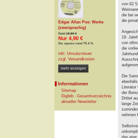
von 62 Sc
Weimarer
die bei 
die jema
Edgar Allan Poe: Werke
(zweisprachig)
Angesich
Statt
19,90 €
19. Jahr
Nur 4,90 €
von oftm
Sie sparen rund 75.4 %
die vorli
inkl. Umsatzsteuer
Jahrhund
zzgl.
Versandkosten
Ausschnit
aufgenom
mehr anzeigen
Die Samm
ebenfall
Informationen
Literatur
Sitemap
der Benut
Digibib - Gesamtverzeichnis
Drittel 
aktueller Newsletter
lange Zei
zumindest
nehmen H
Selbstver
unkompli
das eine