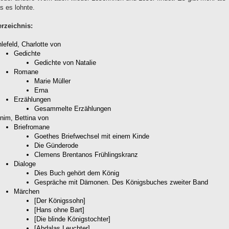
s es lohnte.
erzeichnis:
lefeld, Charlotte von
Gedichte
Gedichte von Natalie
Romane
Marie Müller
Erna
Erzählungen
Gesammelte Erzählungen
nim, Bettina von
Briefromane
Goethes Briefwechsel mit einem Kinde
Die Günderode
Clemens Brentanos Frühlingskranz
Dialoge
Dies Buch gehört dem König
Gespräche mit Dämonen. Des Königsbuches zweiter Band
Märchen
[Der Königssohn]
[Hans ohne Bart]
[Die blinde Königstochter]
[Abdalas Leuchter]