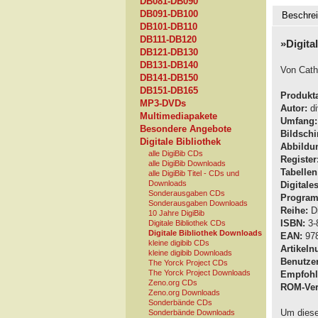
DB081-DB090
DB091-DB100
Beschre
DB101-DB110
DB111-DB120
»Digita
DB121-DB130
DB131-DB140
Von Cath
DB141-DB150
DB151-DB165
Produkta
MP3-DVDs
Autor:
di
Multimediapakete
Umfang:
Besondere Angebote
Bildschi
Digitale Bibliothek
Abbildu
alle DigiBib CDs
Register
alle DigiBib Downloads
Tabellen
alle DigiBib Titel - CDs und
Downloads
Digitale
Sonderausgaben CDs
Program
Sonderausgaben Downloads
Reihe:
Di
10 Jahre DigiBib
ISBN:
3-
Digitale Bibliothek CDs
Digitale Bibliothek Downloads
EAN:
978
kleine digibib CDs
Artikel
kleine digibib Downloads
Benutzer
The Yorck Project CDs
The Yorck Project Downloads
Empfohle
Zeno.org CDs
ROM-Ver
Zeno.org Downloads
Sonderbände CDs
Um diese
Sonderbände Downloads