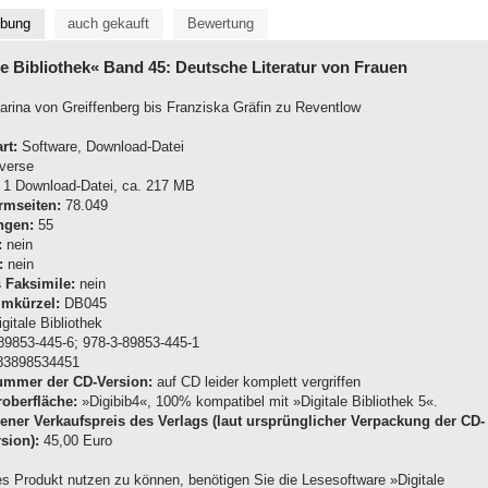
ibung
auch gekauft
Bewertung
le Bibliothek« Band 45: Deutsche Literatur von Frauen
arina von Greiffenberg bis Franziska Gräfin zu Reventlow
rt:
Software, Download-Datei
verse
1 Download-Datei, ca. 217 MB
rmseiten:
78.049
ngen:
55
:
nein
:
nein
s Faksimile:
nein
mkürzel:
DB045
gitale Bibliothek
89853-445-6; 978-3-89853-445-1
3898534451
nummer der CD-Version:
auf CD leider komplett vergriffen
oberfläche:
»Digibib4«, 100% kompatibel mit »Digitale Bibliothek 5«.
ner Verkaufspreis des Verlags (laut ursprünglicher Verpackung der CD-
sion):
45,00 Euro
s Produkt nutzen zu können, benötigen Sie die Lesesoftware »Digitale