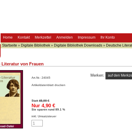
Home
Kontakt
Merkzettel
Anmelden
Impressum
Ihr Konto
Startseite
»
Digitale Bibliothek
»
Digitale Bibliothek Downloads
»
Deutsche Litera
 Literatur von Frauen
Merken:
Art.Nr.:
24045
Artikeldatenblatt drucken
Statt
45,00 €
Nur 4,90 €
Sie sparen rund 89.1 %
inkl. Umsatzsteuer