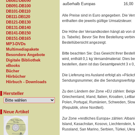
DB081-DB090
außerhalb Europas
16,00
DB091-DB100
DB101-DB110
Alle Preise sind in Euro angegeben. Die Ve
DB111-DB120
enthalten die jeweils gültige Umsatzsteuer.
DB121-DB130
DB131-DB140
Die Höhe der Versandkosten hängt ab von d
DB141-DB150
(s. Tabelle). Bevor Sie Ihre Bestellung verb
DB151-DB165
Bestellübersicht angezeigt.
MP3-DVDs
Multimediapakete
Bitte beachten Sie: Das Gewicht Ihrer Beste
Besondere Angebote
wird, enthält 0,1 kg Versandmaterial. Dies b
Digitale Bibliothek
bestellen, dann ist das Gesamtgewicht 3 x
0,
eBooks
Bücher
Die Lieferung ins Ausland erfolgt als »Päckch
Hörbücher
Sendungsnummer, die die Sendungsverfolgu
Hörbuch - Downloads
Zu den Ländern der Zone »EU zählen: Belgie
Hersteller
Griechenland, Irland, Italien, Kroatien, Lett
Polen, Portugal, Rumänien, Schweden, Slow
(Republik, ohne Nordteil).
Neue Artikel
Zur Zone »restliches Europa« zählen: Albani
Island, Kasachstan, Kosovo, Liechtenstein
Russland, San Marino, Serbien, Türkei, Ukra