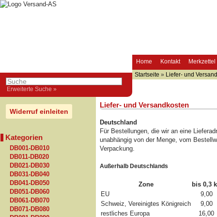
Home
Kontakt
Merkzettel
Startseite
»
Liefer- und Versan
Erweiterte Suche »
Liefer- und Versandkosten
Widerruf einleiten
Deutschland
Für Bestellungen, die wir an eine Liefera
Kategorien
unabhängig von der Menge, vom Bestellwe
DB001-DB010
Verpackung.
DB011-DB020
DB021-DB030
Außerhalb Deutschlands
DB031-DB040
DB041-DB050
Zone
bis 0,3 
DB051-DB060
EU
9,00
DB061-DB070
Schweiz, Vereinigtes Königreich
9,00
DB071-DB080
restliches Europa
16,00