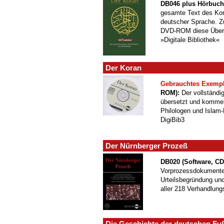
DB046 plus Hörbuch
gesamte Text des Kor
deutscher Sprache. Zu
DVD-ROM diese Überse
»Digitale Bibliothek«
Der Koran
Gebrauchtes Exempl
ROM):
Der vollständi
übersetzt und kommen
Philologen und Islam-
DigiBib3
Der Nürnberger Prozeß
DB020 (Software, C
Vorprozessdokumente,
Urteilsbegründung und
aller 218 Verhandlung
Die Geschichte der deutschen Fu