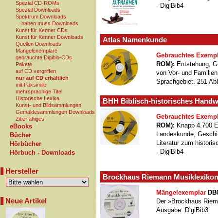
Spezial CD-ROMs
- DigiBib4
Spezial Downloads
Spektrum Downloads
... haben muss Downloads
Kunst für Kenner CDs
Kunst für Kenner Downloads
Atlas Namenkunde
Quellen Downloads
Mängelexemplare
Gebrauchtes Exempl
gebrauchte Digibib-CDs
ROM):
Entstehung, G
Pakete
auf CD vergriffen
von Vor- und Familie
nur auf CD erhältlich
Sprachgebiet. 251 Abb
mit Faksimile
mehrsprachige Titel
Historische Lexika
BHH Biblisch-historisches Hand
Kunst- und Bildsammlungen
Gemäldesammlungen Downloads
Gebrauchtes Exempl
Zitierfähiges
ROM):
Knapp 4.700 Ei
eBooks
Landeskunde, Geschich
Bücher
Literatur zum historis
Hörbücher
- DigiBib4
Hörbuch - Downloads
Hersteller
Brockhaus Riemann Musiklexiko
Mängelexemplar
DB0
Neue Artikel
Der »Brockhaus Rieman
Ausgabe. DigiBib3