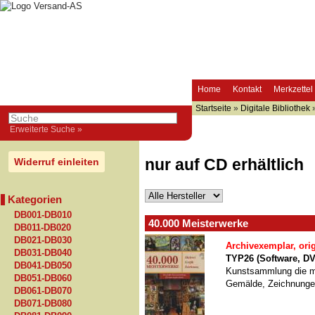
Home
Kontakt
Merkzettel
Startseite
»
Digitale Bibliothek
Erweiterte Suche »
nur auf CD erhältlich
Widerruf einleiten
Kategorien
DB001-DB010
40.000 Meisterwerke
DB011-DB020
DB021-DB030
Archivexemplar, ori
DB031-DB040
TYP26 (Software, D
DB041-DB050
Kunstsammlung die m
DB051-DB060
Gemälde, Zeichnungen
DB061-DB070
DB071-DB080