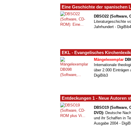
Eine Geschichte der spanischen L
DBSO22 (Software, 
Literaturgeschichte v
Jahrhundert - DigiBib
EKL - Evangelisches Kirchenlexi
Mängelexemplar
DB0
Internationale theolo
über 2.000 Einträgen 
DigiBib3
Entdeckungen 1 - Neue Autoren st
DBSO19 (Software, 
DVD):
Deutsche Nachw
und ihr Schaffen in Te
Ausgabe 2004 - DigiB