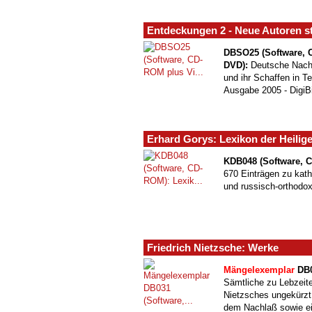
Entdeckungen 2 - Neue Autoren st
DBSO25 (Software, 
DVD):
Deutsche Nachw
und ihr Schaffen in Te
Ausgabe 2005 - DigiB
Erhard Gorys: Lexikon der Heilig
KDB048 (Software, 
670 Einträgen zu kath
und russisch-orthodox
Friedrich Nietzsche: Werke
Mängelexemplar
DB0
Sämtliche zu Lebzeit
Nietzsches ungekürzt,
dem Nachlaß sowie e