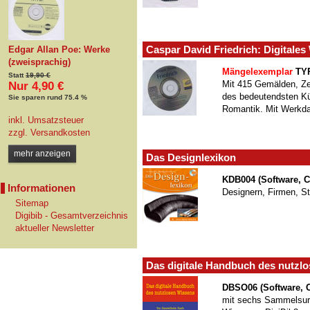
Caspar David Friedrich: Digitales
Edgar Allan Poe: Werke
(zweisprachig)
Mängelexemplar
TYP
Statt
19,90 €
Mit 415 Gemälden, Ze
Nur 4,90 €
des bedeutendsten Kü
Sie sparen rund 75.4 %
Romantik. Mit Werkda
inkl. Umsatzsteuer
zzgl.
Versandkosten
mehr anzeigen
Das Designlexikon
KDB004 (Software, 
Informationen
Designern, Firmen, S
Sitemap
Digibib - Gesamtverzeichnis
aktueller Newsletter
Das digitale Handbuch des nutzl
DBSO06 (Software, 
mit sechs Sammelsur