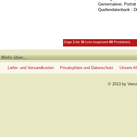
Genremalerei, Porträt 
Quellendatenbank - D
Zeige
1
bis
30
(von insgesamt
89
Produkten)
Mehr über...
Liefer- und Versandkosten
Privatsphäre und Datenschutz
Unsere 
© 2013 by Vers