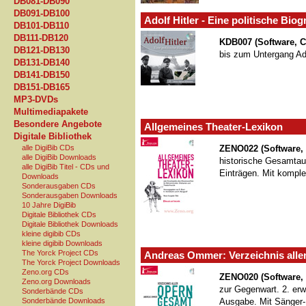
DB081-DB090
DB091-DB100
Adolf Hitler - Eine politische Biog
DB101-DB110
DB111-DB120
KDB007 (Software, 
DB121-DB130
bis zum Untergang Ado
DB131-DB140
DB141-DB150
DB151-DB165
MP3-DVDs
Multimediapakete
Besondere Angebote
Allgemeines Theater-Lexikon
Digitale Bibliothek
alle DigiBib CDs
ZENO022 (Software,
alle DigiBib Downloads
historische Gesamtau
alle DigiBib Titel - CDs und
Einträgen. Mit komple
Downloads
Sonderausgaben CDs
Sonderausgaben Downloads
10 Jahre DigiBib
Digitale Bibliothek CDs
Digitale Bibliothek Downloads
kleine digibib CDs
kleine digibib Downloads
The Yorck Project CDs
Andreas Ommer: Verzeichnis all
The Yorck Project Downloads
Zeno.org CDs
ZENO020 (Software
Zeno.org Downloads
zur Gegenwart. 2. erw
Sonderbände CDs
Sonderbände Downloads
Ausgabe. Mit Sänger