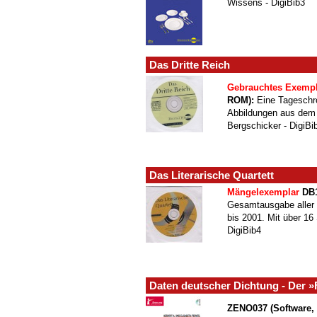
Wissens - DigiBib3
Das Dritte Reich
Gebrauchtes Exempl
ROM):
Eine Tageschro
Abbildungen aus dem 
Bergschicker - DigiBi
Das Literarische Quartett
Mängelexemplar
DB1
Gesamtausgabe aller
bis 2001. Mit über 16
DigiBib4
Daten deutscher Dichtung - Der »
ZENO037 (Software,