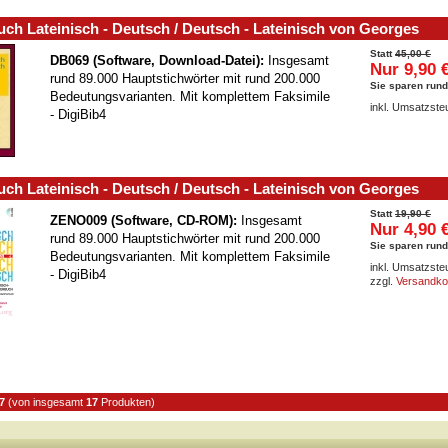
ch Lateinisch - Deutsch / Deutsch - Lateinisch von Georges
Statt
45,00 €
DB069 (Software, Download-Datei):
Insgesamt
Nur 9,90 
rund 89.000 Hauptstichwörter mit rund 200.000
Sie sparen run
Bedeutungsvarianten. Mit komplettem Faksimile
inkl. Umsatzste
- DigiBib4
ch Lateinisch - Deutsch / Deutsch - Lateinisch von Georges
Statt
19,90 €
ZENO009 (Software, CD-ROM):
Insgesamt
Nur 4,90 
rund 89.000 Hauptstichwörter mit rund 200.000
Sie sparen rund
Bedeutungsvarianten. Mit komplettem Faksimile
inkl. Umsatzste
- DigiBib4
zzgl.
Versandko
7
(von insgesamt
17
Produkten)