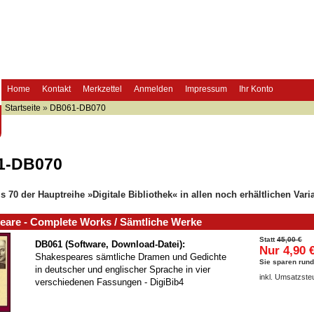
Home
Kontakt
Merkzettel
Anmelden
Impressum
Ihr Konto
Startseite
»
DB061-DB070
1-DB070
s 70 der Hauptreihe »Digitale Bibliothek« in allen noch erhältlichen Vari
eare - Complete Works / Sämtliche Werke
Statt
45,00 €
DB061 (Software, Download-Datei):
Nur 4,90 
Shakespeares sämtliche Dramen und Gedichte
Sie sparen rund
in deutscher und englischer Sprache in vier
inkl. Umsatzste
verschiedenen Fassungen - DigiBib4