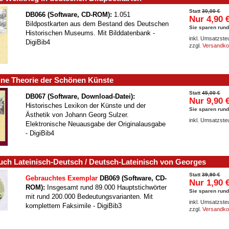
Statt
30,00 €
DB066 (Software, CD-ROM):
1.051
Nur 4,90 
Bildpostkarten aus dem Bestand des Deutschen
Sie sparen rund
Historischen Museums. Mit Bilddatenbank -
inkl. Umsatzste
DigiBib4
zzgl.
Versandko
ine Theorie der Schönen Künste
Statt
45,00 €
DB067 (Software, Download-Datei):
Nur 9,90 
Historisches Lexikon der Künste und der
Sie sparen run
Ästhetik von Johann Georg Sulzer.
inkl. Umsatzste
Elektronische Neuausgabe der Originalausgabe
- DigiBib4
ch Lateinisch-Deutsch / Deutsch-Lateinisch von Georges
Statt
39,90 €
Gebrauchtes Exemplar
DB069 (Software, CD-
Nur 1,90 
ROM):
Insgesamt rund 89.000 Hauptstichwörter
Sie sparen rund
mit rund 200.000 Bedeutungsvarianten. Mit
inkl. Umsatzste
komplettem Faksimile - DigiBib3
zzgl.
Versandko