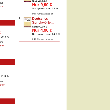
Statt
45,00 €
uer
Nur 9,90 €
sten
Sie sparen rund 78 %
inkl. Umsatzsteuer
Deutsches
5.
Sprichwörte…
Statt
90,00 €
Nur 4,90 €
€
Sie sparen rund 94.6 %
 60.3 %
inkl. Umsatzsteuer
uer
sten
€
 71.6 %
uer
sten