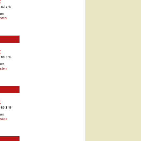
€
 83.7 %
uer
sten
€
 60.6 %
uer
sten
€
 80.3 %
uer
sten