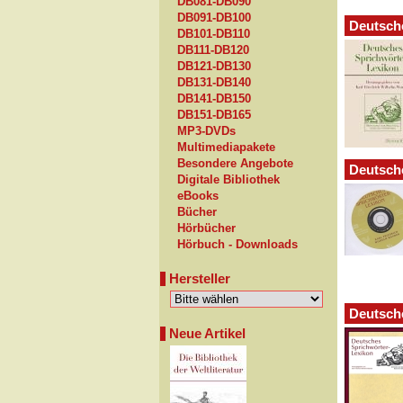
DB081-DB090
DB091-DB100
Deutsch
DB101-DB110
DB111-DB120
DB121-DB130
DB131-DB140
DB141-DB150
DB151-DB165
MP3-DVDs
Multimediapakete
Besondere Angebote
Deutsch
Digitale Bibliothek
eBooks
Bücher
Hörbücher
Hörbuch - Downloads
Hersteller
Deutsch
Neue Artikel