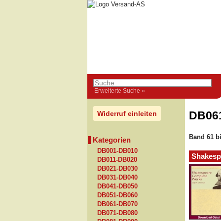
Erweiterte Suche »
DB06
Widerruf einleiten
Band 61 bi
Kategorien
DB001-DB010
Shakesp
DB011-DB020
DB021-DB030
DB031-DB040
DB041-DB050
DB051-DB060
DB061-DB070
DB071-DB080