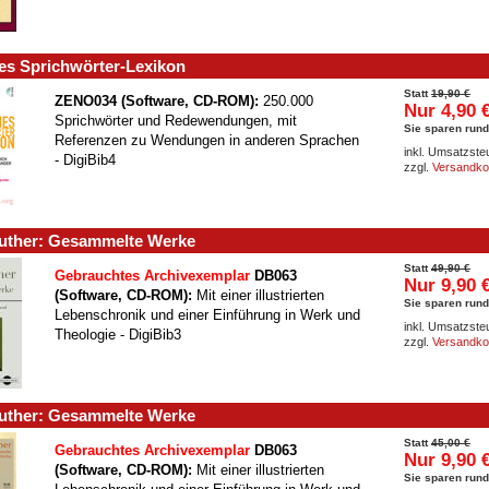
es Sprichwörter-Lexikon
Statt
19,90 €
ZENO034 (Software, CD-ROM):
250.000
Nur 4,90 
Sprichwörter und Redewendungen, mit
Sie sparen rund
Referenzen zu Wendungen in anderen Sprachen
inkl. Umsatzste
- DigiBib4
zzgl.
Versandko
Luther: Gesammelte Werke
Statt
49,90 €
Gebrauchtes Archivexemplar
DB063
Nur 9,90 
(Software, CD-ROM):
Mit einer illustrierten
Sie sparen rund
Lebenschronik und einer Einführung in Werk und
inkl. Umsatzste
Theologie - DigiBib3
zzgl.
Versandko
Luther: Gesammelte Werke
Statt
45,00 €
Gebrauchtes Archivexemplar
DB063
Nur 9,90 
(Software, CD-ROM):
Mit einer illustrierten
Sie sparen run