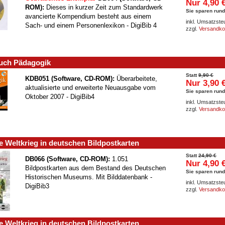
Nur 4,90 
ROM):
Dieses in kurzer Zeit zum Standardwerk
Sie sparen rund
avancierte Kompendium besteht aus einem
inkl. Umsatzste
Sach- und einem Personenlexikon - DigiBib 4
zzgl.
Versandko
uch Pädagogik
Statt
9,90 €
KDB051 (Software, CD-ROM):
Überarbeitete,
Nur 3,90 
aktualisierte und erweiterte Neuausgabe vom
Sie sparen rund
Oktober 2007 - DigiBib4
inkl. Umsatzste
zzgl.
Versandko
e Weltkrieg in deutschen Bildpostkarten
Statt
24,90 €
DB066 (Software, CD-ROM):
1.051
Nur 4,90 
Bildpostkarten aus dem Bestand des Deutschen
Sie sparen rund
Historischen Museums. Mit Bilddatenbank -
inkl. Umsatzste
DigiBib3
zzgl.
Versandko
e Weltkrieg in deutschen Bildpostkarten