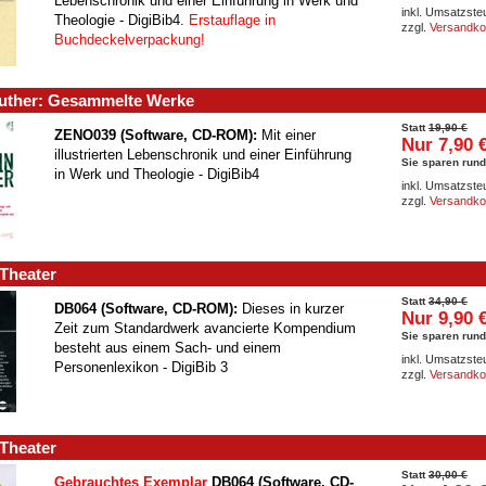
Lebenschronik und einer Einführung in Werk und
inkl. Umsatzste
Theologie - DigiBib4.
Erstauflage
in
zzgl.
Versandko
Buchdeckelverpackung
!
Luther: Gesammelte Werke
Statt
19,90 €
ZENO039 (Software, CD-ROM):
Mit einer
Nur 7,90 
illustrierten Lebenschronik und einer Einführung
Sie sparen rund
in Werk und Theologie - DigiBib4
inkl. Umsatzste
zzgl.
Versandko
Theater
Statt
34,90 €
DB064 (Software, CD-ROM):
Dieses in kurzer
Nur 9,90 
Zeit zum Standardwerk avancierte Kompendium
Sie sparen rund
besteht aus einem Sach- und einem
inkl. Umsatzste
Personenlexikon - DigiBib 3
zzgl.
Versandko
Theater
Statt
30,00 €
Gebrauchtes Exemplar
DB064 (Software, CD-