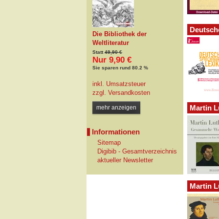
Deutsch
Die Bibliothek der
Weltliteratur
Statt
49,90 €
Nur 9,90 €
Sie sparen rund 80.2 %
inkl. Umsatzsteuer
zzgl.
Versandkosten
Martin 
mehr anzeigen
Informationen
Sitemap
Digibib - Gesamtverzeichnis
aktueller Newsletter
Martin 