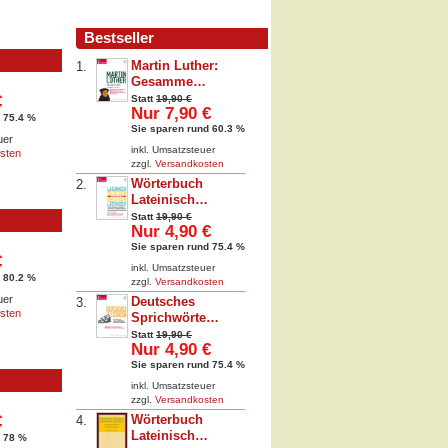
Bestseller
Martin Luther:
1.
Gesamme…
€
Statt
19,90 €
Nur 7,90 €
 75.4 %
Sie sparen rund 60.3 %
uer
inkl. Umsatzsteuer
sten
zzgl.
Versandkosten
Wörterbuch
2.
Lateinisch…
Statt
19,90 €
Nur 4,90 €
Sie sparen rund 75.4 %
€
inkl. Umsatzsteuer
 80.2 %
zzgl.
Versandkosten
uer
Deutsches
3.
sten
Sprichwörte…
Statt
19,90 €
Nur 4,90 €
Sie sparen rund 75.4 %
inkl. Umsatzsteuer
zzgl.
Versandkosten
€
Wörterbuch
4.
Lateinisch…
d 78 %