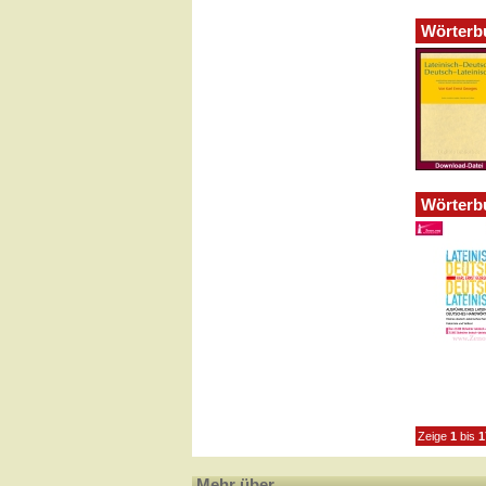
Wörterbu
Wörterbu
Zeige
1
bis
1
Mehr über...