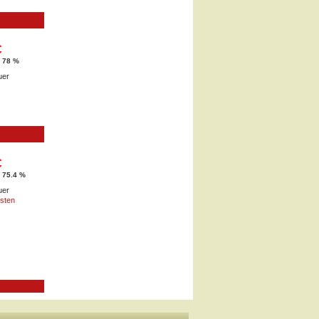
€
d 78 %
uer
€
 75.4 %
uer
sten