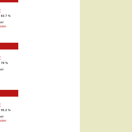
€
 83.7 %
uer
sten
€
d 78 %
uer
€
 95.2 %
uer
sten