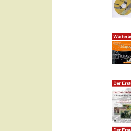
Wörterb
Der Erst
Der Erst