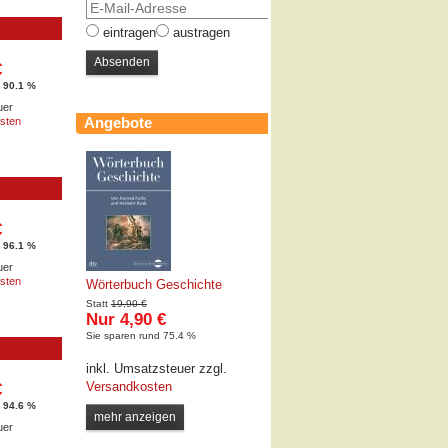
eintragen
austragen
€
 90.1 %
uer
Angebote
sten
€
 96.1 %
uer
sten
Wörterbuch Geschichte
Statt
19,90 €
Nur 4,90 €
Sie sparen rund 75.4 %
inkl. Umsatzsteuer zzgl.
Versandkosten
€
 94.6 %
mehr anzeigen
uer