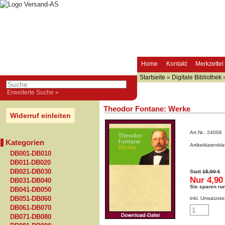
Home
Kontakt
Merkzettel
Startseite
»
Digitale Bibliothek
Erweiterte Suche »
Theodor Fontane: Werke
Widerruf einleiten
Art.Nr.:
24006
Kategorien
Artikeldatenbl
DB001-DB010
DB011-DB020
DB021-DB030
Statt
15,00 €
Nur 4,90
DB031-DB040
Sie sparen ru
DB041-DB050
DB051-DB060
inkl. Umsatzste
DB061-DB070
DB071-DB080