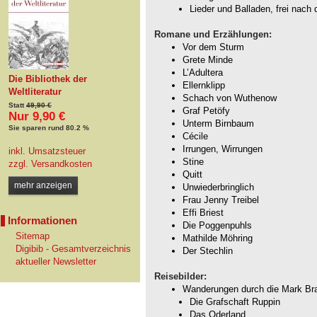
Lieder und Balladen, frei nach
Romane und Erzählungen:
Vor dem Sturm
Grete Minde
L’Adultera
Die Bibliothek der
Ellernklipp
Weltliteratur
Schach von Wuthenow
Statt
49,90 €
Graf Petöfy
Nur 9,90 €
Unterm Birnbaum
Sie sparen rund 80.2 %
Cécile
Irrungen, Wirrungen
inkl. Umsatzsteuer
Stine
zzgl.
Versandkosten
Quitt
mehr anzeigen
Unwiederbringlich
Frau Jenny Treibel
Effi Briest
Informationen
Die Poggenpuhls
Sitemap
Mathilde Möhring
Digibib - Gesamtverzeichnis
Der Stechlin
aktueller Newsletter
Reisebilder:
Wanderungen durch die Mark Br
Die Grafschaft Ruppin
Das Oderland