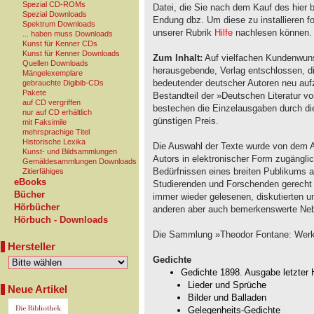
Spezial CD-ROMs
Datei, die Sie nach dem Kauf des hier 
Spezial Downloads
Endung dbz. Um diese zu installieren fol
Spektrum Downloads
unserer Rubrik
Hilfe
nachlesen können.
... haben muss Downloads
Kunst für Kenner CDs
Kunst für Kenner Downloads
Zum Inhalt:
Auf vielfachen Kundenwunsc
Quellen Downloads
herausgebende, Verlag entschlossen, d
Mängelexemplare
bedeutender deutscher Autoren neu auf
gebrauchte Digibib-CDs
Pakete
Bestandteil der »Deutschen Literatur vo
auf CD vergriffen
bestechen die Einzelausgaben durch di
nur auf CD erhältlich
günstigen Preis.
mit Faksimile
mehrsprachige Titel
Historische Lexika
Die Auswahl der Texte wurde von dem A
Kunst- und Bildsammlungen
Autors in elektronischer Form zugängl
Gemäldesammlungen Downloads
Bedürfnissen eines breiten Publikums a
Zitierfähiges
eBooks
Studierenden und Forschenden gerecht 
Bücher
immer wieder gelesenen, diskutierten 
Hörbücher
anderen aber auch bemerkenswerte Neb
Hörbuch - Downloads
Die Sammlung »Theodor Fontane: Werke
Hersteller
Gedichte
Gedichte 1898. Ausgabe letzter
Lieder und Sprüche
Neue Artikel
Bilder und Balladen
Gelegenheits-Gedichte