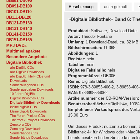
DB081-DB090
DB091-DB100
Beschreibung
auch gekauft
DB101-DB110
DB111-DB120
»Digitale Bibliothek« Band 6: T
DB121-DB130
DB131-DB140
Produktart:
Software, Download-Datei
DB141-DB150
Autor:
Theodor Fontane
DB151-DB165
Umfang:
1 Download-Datei, ca. 32 MB
MP3-DVDs
Bildschirmseiten:
11.368
Multimediapakete
Abbildungen:
1
Besondere Angebote
Register:
nein
Digitale Bibliothek
Tabellen:
nein
alle DigiBib CDs
Digitales Faksimile:
nein
alle DigiBib Downloads
Programmkürzel:
DB006
alle DigiBib Titel - CDs und
Downloads
Reihe:
Digitale Bibliothek
Sonderausgaben CDs
ISBN:
978-3-89853-406-2, 3-89853-406-
Sonderausgaben Downloads
EAN:
9783898534062
10 Jahre DigiBib
Artikelnummer der CD-ROM-Version:
Digitale Bibliothek CDs
Digitale Bibliothek Downloads
Benutzeroberfläche:
»Digibib4«, 100% 
kleine digibib CDs
Empfohlener Verkaufspreis des Verla
kleine digibib Downloads
15,00 Euro
The Yorck Project CDs
The Yorck Project Downloads
Zeno.org CDs
Um dieses Produkt nutzen zu können, b
Zeno.org Downloads
Bibliothek 4« für Windows oder »MacDig
Sonderbände CDs
bereits besitzen finden Sie sie kostenl
Sonderbände Downloads