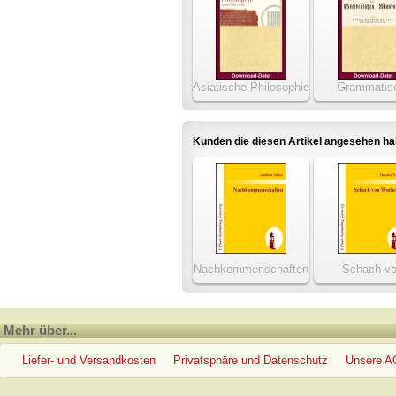
Asiatische Philosophie
Grammatis
- Indien und China
kritisches Wör
der hochdt. M
Kunden die diesen Artikel angesehen h
Nachkommenschaften
Schach v
Wutheno
Mehr über...
Liefer- und Versandkosten
Privatsphäre und Datenschutz
Unsere 