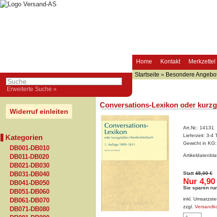
Home
Kontakt
Merkzettel
Startseite
»
Besondere Angebo
Erweiterte Suche »
Conversations-Lexikon oder kurz
Widerruf einleiten
Art.Nr.:
14131
Lieferzeit:
3-4 
Kategorien
Gewicht in KG
DB001-DB010
Artikeldatenbl
DB011-DB020
DB021-DB030
Statt
45,00 €
DB031-DB040
Nur 4,90
DB041-DB050
Sie sparen ru
DB051-DB060
inkl. Umsatzste
DB061-DB070
zzgl.
Versandk
DB071-DB080