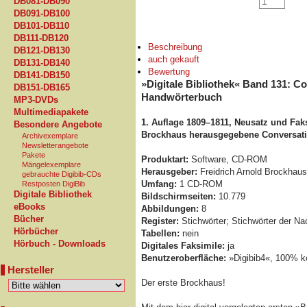
DB081-DB090
DB091-DB100
DB101-DB110
DB111-DB120
Beschreibung
DB121-DB130
auch gekauft
DB131-DB140
Bewertung
DB141-DB150
»Digitale Bibliothek« Band 131: C
DB151-DB165
Handwörterbuch
MP3-DVDs
Multimediapakete
1. Auflage 1809–1811, Neusatz und Faks
Besondere Angebote
Brockhaus herausgegebene Conversati
Archivexemplare
Newsletterangebote
Pakete
Produktart:
Software, CD-ROM
Mängelexemplare
Herausgeber:
Freidrich Arnold Brockhaus
gebrauchte Digibib-CDs
Umfang:
1 CD-ROM
Restposten DigiBib
Digitale Bibliothek
Bildschirmseiten:
10.779
eBooks
Abbildungen:
8
Bücher
Register:
Stichwörter; Stichwörter der N
Hörbücher
Tabellen:
nein
Hörbuch - Downloads
Digitales Faksimile:
ja
Benutzeroberfläche:
»Digibib4«, 100% ko
Hersteller
Der erste Brockhaus!