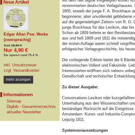
Mit dem hier digital vorgelegten ersten 
Neue Artikel
renommierten deutschen Verlagshauses. D
1805, erwarb der junge F. A. Brockhaus 
begonnene, aber unvollendet gebliebene »
auf die gegenwärtigen Zeiten« von R. G. 
junge Brockhaus für das Lexikon, das bis 
Schon ab 1809 lieferte er den Restbestan
Edgar Allan Poe: Werke
aus und ließ 1809 und 1811 die notwend
(zweisprachig)
der ersten Auflage waren schnell vergriff
Statt
19,90 €
erfolgreicher Verlagsgeschichte, bis heute
Nur 4,90 €
Sie sparen rund 75.4 %
Die vorliegende Edition bietet die 6 Bänd
inkl. Umsatzsteuer
elektronischen Vollext und Faksimile. Lie
zzgl.
Versandkosten
Interessierten eröffnen sich nahezu unbe
Gesellschaft und technischer Entwicklung
mehr anzeigen
Zu dieser Ausgabe:
Informationen
Conversations-Lexikon oder kurzgefaßtes 
Sitemap
Unterhaltung aus den Wissenschaften u
Digibib - Gesamtverzeichnis
beständiger Rücksicht auf die Ereignisse 
aktueller Newsletter
Amsterdam: Kunst- und Industrie-Compto
Leipzig 1811.
Systemvoraussetzungen