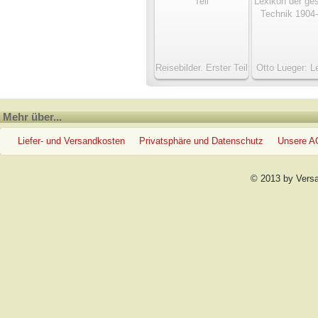
Reisebilder. Erster Teil
Otto Lueger: L
der gesamten T
1904-192
Mehr über...
Liefer- und Versandkosten
Privatsphäre und Datenschutz
Unsere 
© 2013 by Vers