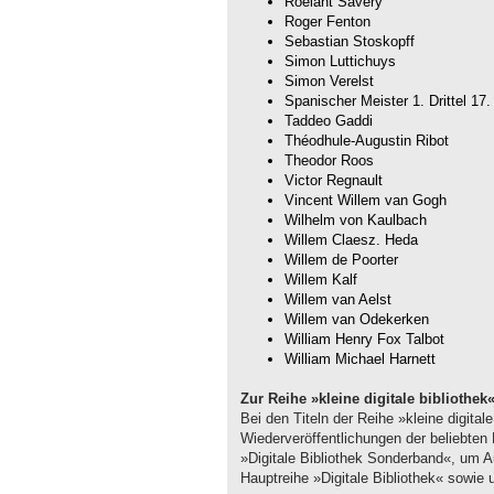
Roelant Savery
Roger Fenton
Sebastian Stoskopff
Simon Luttichuys
Simon Verelst
Spanischer Meister 1. Drittel 17.
Taddeo Gaddi
Théodhule-Augustin Ribot
Theodor Roos
Victor Regnault
Vincent Willem van Gogh
Wilhelm von Kaulbach
Willem Claesz. Heda
Willem de Poorter
Willem Kalf
Willem van Aelst
Willem van Odekerken
William Henry Fox Talbot
William Michael Harnett
Zur Reihe »kleine digitale bibliothek
Bei den Titeln der Reihe »kleine digital
Wiederveröffentlichungen der beliebte
»Digitale Bibliothek Sonderband«, um 
Hauptreihe »Digitale Bibliothek« sowie