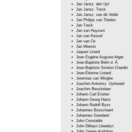
Jan Jansz. den Uyl
Jan Jansz. Treck
Jan Jansz. van de Velde
Jan Philips van Thielen
Jan Treck
Jan van Huysum
Jan van Kessel
Jan van Os
Jan Weenix
Jaques Linard
Jean Eugène Auguste Atget
Jean-Baptiste Belin d. Ä.
Jean-Baptiste Siméon Chardin
Jean-Étienne Liotard
Jeremias van Winghe
Joachim Antonisz. Uytewael
Joachim Beuckelaer
Johann Carl Enslen
Johann Georg Hainz
Johann Rudolf Byss
Johannes Bosschaert
Johannes Goedaert
John Constable
John Dillwyn Llewelyn
John James Audubon