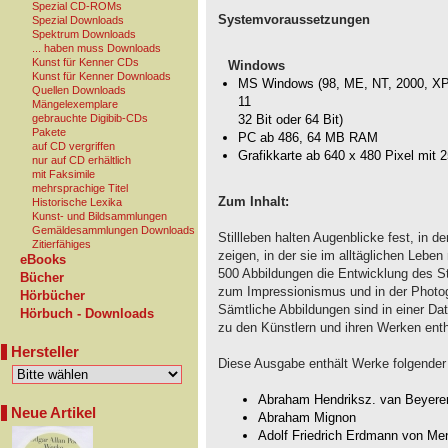
Spezial CD-ROMs
Systemvoraussetzungen
Spezial Downloads
Spektrum Downloads
... haben muss Downloads
Kunst für Kenner CDs
Windows
Kunst für Kenner Downloads
MS Windows (98, ME, NT, 2000, XP, 
Quellen Downloads
11
Mängelexemplare
gebrauchte Digibib-CDs
32 Bit oder 64 Bit)
Pakete
PC ab 486, 64 MB RAM
auf CD vergriffen
Grafikkarte ab 640 x 480 Pixel mit 
nur auf CD erhältlich
mit Faksimile
mehrsprachige Titel
Zum Inhalt:
Historische Lexika
Kunst- und Bildsammlungen
Gemäldesammlungen Downloads
Stillleben halten Augenblicke fest, in d
Zitierfähiges
zeigen, in der sie im alltäglichen Lebe
eBooks
500 Abbildungen die Entwicklung des Sti
Bücher
zum Impressionismus und in der Photog
Hörbücher
Sämtliche Abbildungen sind in einer Da
Hörbuch - Downloads
zu den Künstlern und ihren Werken enth
Hersteller
Diese Ausgabe enthält Werke folgender 
Abraham Hendriksz. van Beyere
Neue Artikel
Abraham Mignon
Adolf Friedrich Erdmann von Me