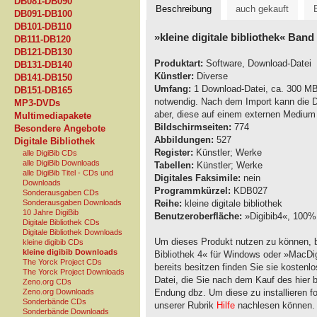
DB081-DB090
Beschreibung
auch gekauft
DB091-DB100
DB101-DB110
»kleine digitale bibliothek« Band
DB111-DB120
DB121-DB130
Produktart:
Software, Download-Datei
DB131-DB140
Künstler:
Diverse
DB141-DB150
Umfang:
1 Download-Datei, ca. 300 MB,
DB151-DB165
notwendig. Nach dem Import kann die D
MP3-DVDs
aber, diese auf einem externen Medium
Multimediapakete
Bildschirmseiten:
774
Besondere Angebote
Abbildungen:
527
Digitale Bibliothek
Register:
Künstler; Werke
alle DigiBib CDs
alle DigiBib Downloads
Tabellen:
Künstler; Werke
alle DigiBib Titel - CDs und
Digitales Faksimile:
nein
Downloads
Programmkürzel:
KDB027
Sonderausgaben CDs
Sonderausgaben Downloads
Reihe:
kleine digitale bibliothek
10 Jahre DigiBib
Benutzeroberfläche:
»Digibib4«, 100% 
Digitale Bibliothek CDs
Digitale Bibliothek Downloads
Um dieses Produkt nutzen zu können, b
kleine digibib CDs
kleine digibib Downloads
Bibliothek 4« für Windows oder »MacDig
The Yorck Project CDs
bereits besitzen finden Sie sie kostenl
The Yorck Project Downloads
Datei, die Sie nach dem Kauf des hier 
Zeno.org CDs
Zeno.org Downloads
Endung dbz. Um diese zu installieren fol
Sonderbände CDs
unserer Rubrik
Hilfe
nachlesen können.
Sonderbände Downloads