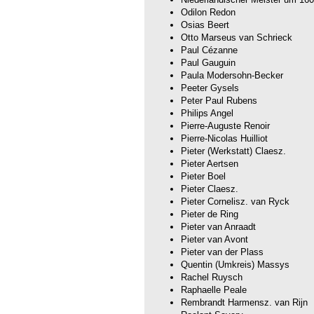
Odilon Redon
Osias Beert
Otto Marseus van Schrieck
Paul Cézanne
Paul Gauguin
Paula Modersohn-Becker
Peeter Gysels
Peter Paul Rubens
Philips Angel
Pierre-Auguste Renoir
Pierre-Nicolas Huilliot
Pieter (Werkstatt) Claesz.
Pieter Aertsen
Pieter Boel
Pieter Claesz.
Pieter Cornelisz. van Ryck
Pieter de Ring
Pieter van Anraadt
Pieter van Avont
Pieter van der Plass
Quentin (Umkreis) Massys
Rachel Ruysch
Raphaelle Peale
Rembrandt Harmensz. van Rijn