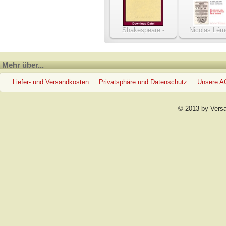
Shakespeare -
Nicolas Lém
Complete Works /
Vollständi
Sämtliche Werke
Materialien-L
Mehr über...
Liefer- und Versandkosten
Privatsphäre und Datenschutz
Unsere 
© 2013 by Vers