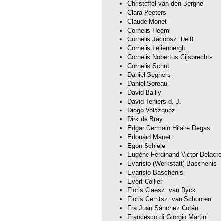
Christoffel van den Berghe
Clara Peeters
Claude Monet
Cornelis Heem
Cornelis Jacobsz. Delff
Cornelis Lelienbergh
Cornelis Nobertus Gijsbrechts
Cornelis Schut
Daniel Seghers
Daniel Soreau
David Bailly
David Teniers d. J.
Diego Velázquez
Dirk de Bray
Edgar Germain Hilaire Degas
Edouard Manet
Egon Schiele
Eugène Ferdinand Victor Delacro
Evaristo (Werkstatt) Baschenis
Evaristo Baschenis
Evert Collier
Floris Claesz. van Dyck
Floris Gerritsz. van Schooten
Fra Juan Sánchez Cotán
Francesco di Giorgio Martini