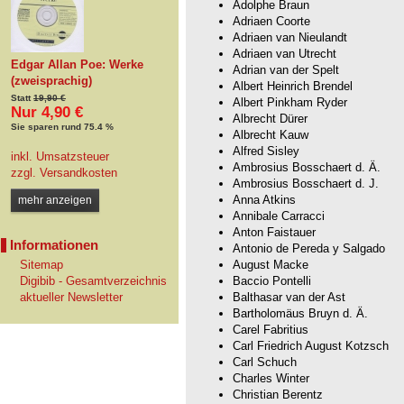
Adolphe Braun
Adriaen Coorte
Adriaen van Nieulandt
Adriaen van Utrecht
Edgar Allan Poe: Werke
Adrian van der Spelt
(zweisprachig)
Albert Heinrich Brendel
Statt
19,90 €
Albert Pinkham Ryder
Nur 4,90 €
Albrecht Dürer
Sie sparen rund 75.4 %
Albrecht Kauw
Alfred Sisley
inkl. Umsatzsteuer
Ambrosius Bosschaert d. Ä.
zzgl.
Versandkosten
Ambrosius Bosschaert d. J.
Anna Atkins
mehr anzeigen
Annibale Carracci
Anton Faistauer
Informationen
Antonio de Pereda y Salgado
Sitemap
August Macke
Digibib - Gesamtverzeichnis
Baccio Pontelli
aktueller Newsletter
Balthasar van der Ast
Bartholomäus Bruyn d. Ä.
Carel Fabritius
Carl Friedrich August Kotzsch
Carl Schuch
Charles Winter
Christian Berentz