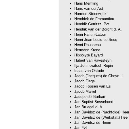
Hans Memling
Hans van der Ast
Harmen Steenwijck
Hendrick de Fromantiou
Hendrik Gerritsz. Pot
Hendrik van der Borcht d. Ä.
Henri Fantin-Latour
Henri Jean-Louis Le Secq
Henri Rousseau
Hermann Krone
Hippolyte Bayard
Hubert van Ravesteyn
Ilja Jefimowitsch Repin
Isaac van Ostade
Jacob (Jacques) de Gheyn II
Jacob Flegel
Jacob Fopsen van Es
Jacob Marrel
Jacopo de' Barbari
Jan Baptist Bosschaert
Jan Bruegel d. Ä.
Jan Davidsz de (Nachfolge) He
Jan Davidsz de (Werkstatt) Hee
Jan Davidsz de Heem
Jan Fyt