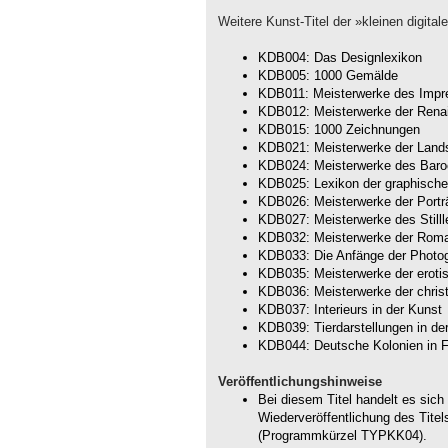
Weitere Kunst-Titel der »kleinen digitale
KDB004: Das Designlexikon
KDB005: 1000 Gemälde
KDB011: Meisterwerke des Impr
KDB012: Meisterwerke der Rena
KDB015: 1000 Zeichnungen
KDB021: Meisterwerke der Lands
KDB024: Meisterwerke des Baro
KDB025: Lexikon der graphisch
KDB026: Meisterwerke der Portr
KDB027: Meisterwerke des Still
KDB032: Meisterwerke der Roma
KDB033: Die Anfänge der Photog
KDB035: Meisterwerke der eroti
KDB036: Meisterwerke der christ
KDB037: Interieurs in der Kunst
KDB039: Tierdarstellungen in de
KDB044: Deutsche Kolonien in F
Veröffentlichungshinweise
Bei diesem Titel handelt es sich
Wiederveröffentlichung des Titel
(Programmkürzel TYPKK04).