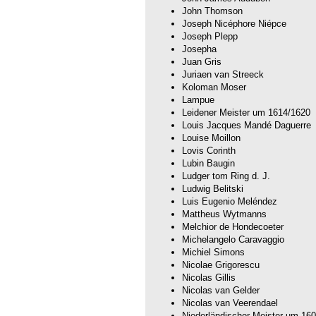
John Thomson
Joseph Nicéphore Niépce
Joseph Plepp
Josepha
Juan Gris
Juriaen van Streeck
Koloman Moser
Lampue
Leidener Meister um 1614/1620
Louis Jacques Mandé Daguerre
Louise Moillon
Lovis Corinth
Lubin Baugin
Ludger tom Ring d. J.
Ludwig Belitski
Luis Eugenio Meléndez
Mattheus Wytmanns
Melchior de Hondecoeter
Michelangelo Caravaggio
Michiel Simons
Nicolae Grigorescu
Nicolas Gillis
Nicolas van Gelder
Nicolas van Veerendael
Niederländischer Meister um 16