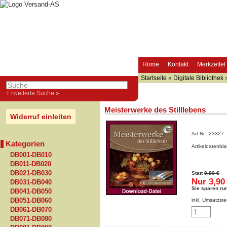
Home
Kontakt
Merkzettel
Startseite
»
Digitale Bibliothek
Erweiterte Suche »
Meisterwerke des Stilllebens
Widerruf einleiten
Art.Nr.:
23327
Kategorien
Artikeldatenbl
DB001-DB010
DB011-DB020
DB021-DB030
Statt
9,90 €
Nur 3,90
DB031-DB040
Sie sparen ru
DB041-DB050
DB051-DB060
inkl. Umsatzste
DB061-DB070
DB071-DB080