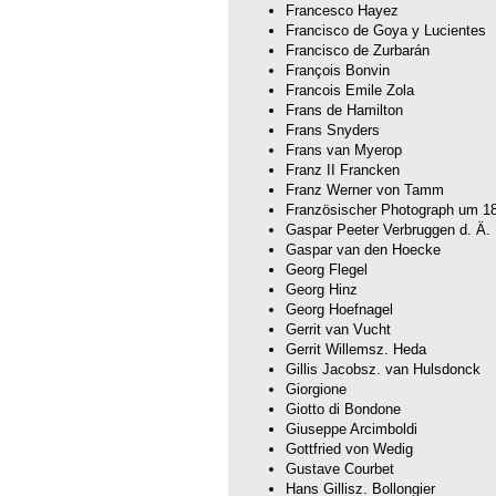
Francesco Hayez
Francisco de Goya y Lucientes
Francisco de Zurbarán
François Bonvin
Francois Emile Zola
Frans de Hamilton
Frans Snyders
Frans van Myerop
Franz II Francken
Franz Werner von Tamm
Französischer Photograph um 1
Gaspar Peeter Verbruggen d. Ä.
Gaspar van den Hoecke
Georg Flegel
Georg Hinz
Georg Hoefnagel
Gerrit van Vucht
Gerrit Willemsz. Heda
Gillis Jacobsz. van Hulsdonck
Giorgione
Giotto di Bondone
Giuseppe Arcimboldi
Gottfried von Wedig
Gustave Courbet
Hans Gillisz. Bollongier