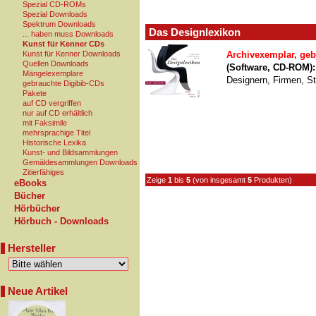
Spezial CD-ROMs
Spezial Downloads
Spektrum Downloads
Das Designlexikon
... haben muss Downloads
Kunst für Kenner CDs
Kunst für Kenner Downloads
Archivexemplar, geb
Quellen Downloads
(Software, CD-ROM)
Mängelexemplare
Designern, Firmen, S
gebrauchte Digibib-CDs
Pakete
auf CD vergriffen
nur auf CD erhältlich
mit Faksimile
mehrsprachige Titel
Historische Lexika
Kunst- und Bildsammlungen
Gemäldesammlungen Downloads
Zitierfähiges
Zeige
1
bis
5
(von insgesamt
5
Produkten)
eBooks
Bücher
Hörbücher
Hörbuch - Downloads
Hersteller
Neue Artikel