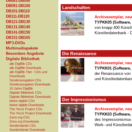
DB081-DB090
DB091-DB100
Landschaften
DB101-DB110
DB111-DB120
Archivexemplar, neu
DB121-DB130
TYPKK05 (Software,
DB131-DB140
von knapp 400 Künstl
DB141-DB150
Künstlerdatenbank - D
DB151-DB165
MP3-DVDs
Multimediapakete
Die Renaissance
Besondere Angebote
Digitale Bibliothek
Archivexemplar, neu
alle DigiBib CDs
alle DigiBib Downloads
TYPKK01 (Software
alle DigiBib Titel - CDs und
der Renaissance von 
Downloads
und Künstlerdatenbank
Sonderausgaben CDs
Sonderausgaben Downloads
10 Jahre DigiBib
Digitale Bibliothek CDs
Digitale Bibliothek Downloads
Der Impressionismus
kleine digibib CDs
kleine digibib Downloads
Archivexemplar, neu
The Yorck Project CDs
The Yorck Project Downloads
TYPKK03 (Software,
Zeno.org CDs
des Impressionismus 
Zeno.org Downloads
Werk- und Künstlerda
Sonderbände CDs
Sonderbände Downloads