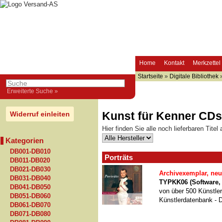
Home
Kontakt
Merkzettel
Startseite
»
Digitale Bibliothek
Erweiterte Suche »
Kunst für Kenner CDs
Widerruf einleiten
Hier finden Sie alle noch lieferbaren Tit
Kategorien
DB001-DB010
Porträts
DB011-DB020
DB021-DB030
Archivexemplar, neu
DB031-DB040
TYPKK06 (Software,
DB041-DB050
von über 500 Künstler
DB051-DB060
Künstlerdatenbank - D
DB061-DB070
DB071-DB080