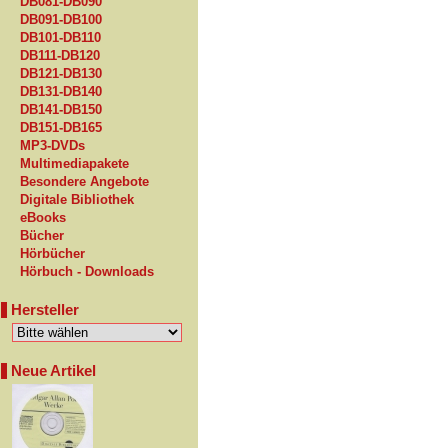
DB081-DB090
DB091-DB100
DB101-DB110
DB111-DB120
DB121-DB130
DB131-DB140
DB141-DB150
DB151-DB165
MP3-DVDs
Multimediapakete
Besondere Angebote
Digitale Bibliothek
eBooks
Bücher
Hörbücher
Hörbuch - Downloads
Hersteller
Neue Artikel