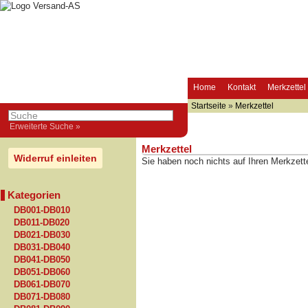
Home
Kontakt
Merkzettel
Startseite
»
Merkzettel
Erweiterte Suche »
Merkzettel
Widerruf einleiten
Sie haben noch nichts auf Ihren Merkzette
Kategorien
DB001-DB010
DB011-DB020
DB021-DB030
DB031-DB040
DB041-DB050
DB051-DB060
DB061-DB070
DB071-DB080