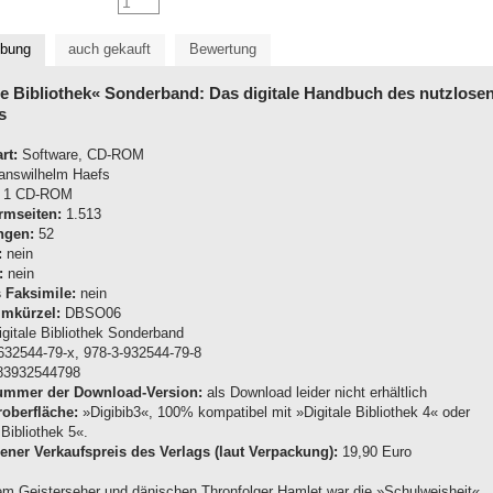
ibung
auch gekauft
Bewertung
le Bibliothek« Sonderband: Das digitale Handbuch des nutzlose
s
rt:
Software, CD-ROM
nswilhelm Haefs
1 CD-ROM
rmseiten:
1.513
ngen:
52
:
nein
:
nein
s Faksimile:
nein
mkürzel:
DBSO06
gitale Bibliothek Sonderband
632544-79-x, 978-3-932544-79-8
3932544798
nummer der Download-Version:
als Download leider nicht erhältlich
oberfläche:
»Digibib3«, 100% kompatibel mit »Digitale Bibliothek 4« oder
 Bibliothek 5«.
ner Verkaufspreis des Verlags (laut Verpackung):
19,90 Euro
m Geisterseher und dänischen Thronfolger Hamlet war die »Schulweisheit«