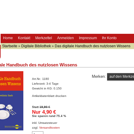
Home
Kontakt
Merkzettel
Anmelden
Impressum
Ihr Konto
Startseite
»
Digitale Bibliothek
»
Das digitale Handbuch des nutzlosen Wissens
tale Handbuch des nutzlosen Wissens
Merken:
Art.Nr.:
1180
Lieferzeit:
3-4 Tage
Gewicht in KG:
0.150
Artikeldatenblatt drucken
Statt
19,90 €
Nur 4,90 €
Sie sparen rund 75.4 %
inkl. Umsatzsteuer
zzgl.
Versandkosten