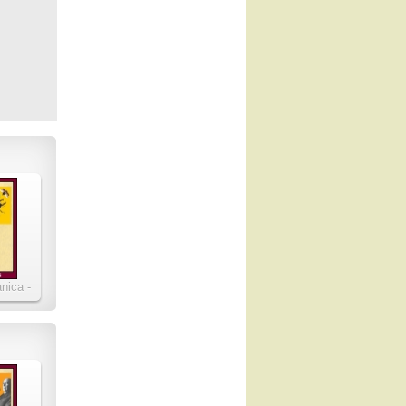
nica -
des
eiches