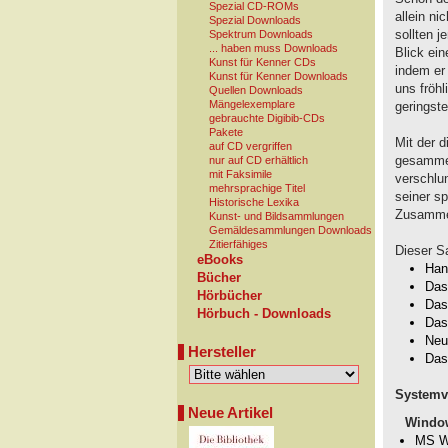
Spezial CD-ROMs
allein n
Spezial Downloads
sollten 
Spektrum Downloads
... haben muss Downloads
Blick ein
Kunst für Kenner CDs
indem er
Kunst für Kenner Downloads
uns fröhl
Quellen Downloads
Mängelexemplare
geringst
gebrauchte Digibib-CDs
Pakete
Mit der d
auf CD vergriffen
gesammel
nur auf CD erhältlich
mit Faksimile
verschlu
mehrsprachige Titel
seiner sp
Historische Lexika
Zusamme
Kunst- und Bildsammlungen
Gemäldesammlungen Downloads
Zitierfähiges
Dieser S
eBooks
Han
Bücher
Das
Hörbücher
Das
Hörbuch - Downloads
Das
Neu
Hersteller
Das
Systemv
Neue Artikel
Windo
MS Wi