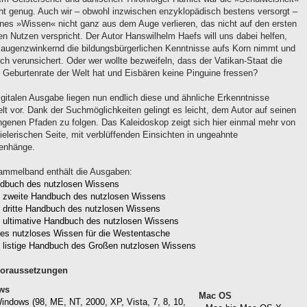
icht genug. Auch wir – obwohl inzwischen enzyklopädisch bestens versorgt –
jenes »Wissen« nicht ganz aus dem Auge verlieren, das nicht auf den ersten
en Nutzen verspricht. Der Autor Hanswilhelm Haefs will uns dabei helfen,
 augenzwinkernd die bildungsbürgerlichen Kenntnisse aufs Korn nimmt und
ich verunsichert. Oder wer wollte bezweifeln, dass der Vatikan-Staat die
e Geburtenrate der Welt hat und Eisbären keine Pinguine fressen?
igitalen Ausgabe liegen nun endlich diese und ähnliche Erkenntnisse
t vor. Dank der Suchmöglichkeiten gelingt es leicht, dem Autor auf seinen
ngenen Pfaden zu folgen. Das Kaleidoskop zeigt sich hier einmal mehr von
ielerischen Seite, mit verblüffenden Einsichten in ungeahnte
nhänge.
ammelband enthält die Ausgaben:
dbuch des nutzlosen Wissens
 zweite Handbuch des nutzlosen Wissens
 dritte Handbuch des nutzlosen Wissens
 ultimative Handbuch des nutzlosen Wissens
es nutzloses Wissen für die Westentasche
 listige Handbuch des Großen nutzlosen Wissens
oraussetzungen
ws
Mac OS
ndows (98, ME, NT, 2000, XP, Vista, 7, 8, 10,