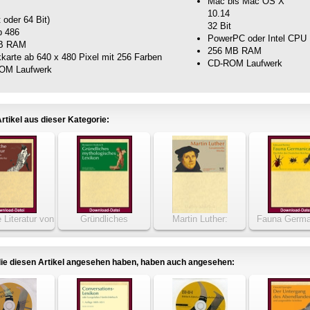
Mac bis Mac OS X
10.14
t oder 64 Bit)
32 Bit
b 486
PowerPC oder Intel CPU
B RAM
256 MB RAM
kkarte ab 640 x 480 Pixel mit 256 Farben
CD-ROM Laufwerk
OM Laufwerk
rtikel aus dieser Kategorie:
 Literatur von
Gründliches
Martin Luther:
Fauna Germa
ata bis Lady
mythologisches
Gesammelte Werke
Die Käfer 
atterley
Lexikon 1770
Deutschen R
ie diesen Artikel angesehen haben, haben auch angesehen: