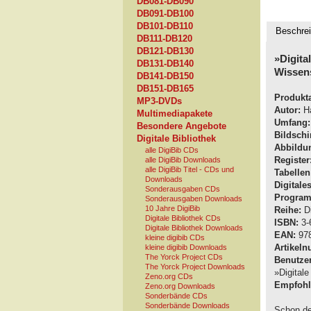
DB081-DB090
DB091-DB100
DB101-DB110
Beschre
DB111-DB120
DB121-DB130
»Digita
DB131-DB140
Wissen
DB141-DB150
DB151-DB165
Produkta
MP3-DVDs
Autor:
Ha
Multimediapakete
Umfang:
Besondere Angebote
Bildschi
Digitale Bibliothek
Abbildu
alle DigiBib CDs
Register
alle DigiBib Downloads
alle DigiBib Titel - CDs und
Tabellen
Downloads
Digitale
Sonderausgaben CDs
Program
Sonderausgaben Downloads
10 Jahre DigiBib
Reihe:
Di
Digitale Bibliothek CDs
ISBN:
3-
Digitale Bibliothek Downloads
EAN:
978
kleine digibib CDs
Artikel
kleine digibib Downloads
The Yorck Project CDs
Benutzer
The Yorck Project Downloads
»Digitale
Zeno.org CDs
Empfohle
Zeno.org Downloads
Sonderbände CDs
Sonderbände Downloads
Schon de