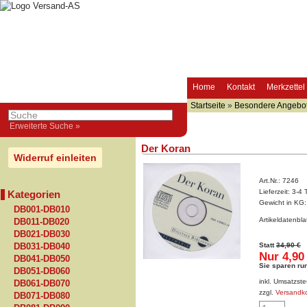
Home
Kontakt
Merkzettel
Startseite
»
Besondere Angebo
Erweiterte Suche »
Der Koran
Widerruf einleiten
Art.Nr.:
7246
Lieferzeit:
3-4 
Kategorien
Gewicht in KG
DB001-DB010
Artikeldatenbl
DB011-DB020
DB021-DB030
Statt
34,90 €
DB031-DB040
Nur 4,90
DB041-DB050
Sie sparen ru
DB051-DB060
inkl. Umsatzste
DB061-DB070
zzgl.
Versandk
DB071-DB080