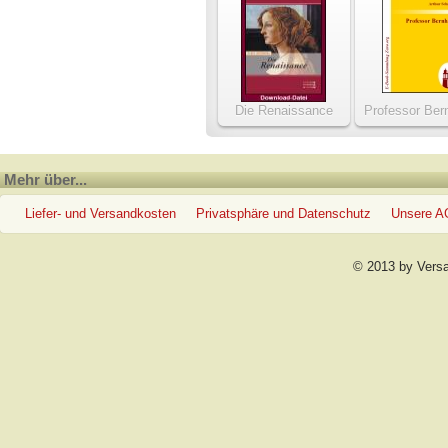
Die Renaissance
Professor Ber
Mehr über...
Liefer- und Versandkosten
Privatsphäre und Datenschutz
Unsere 
© 2013 by Vers