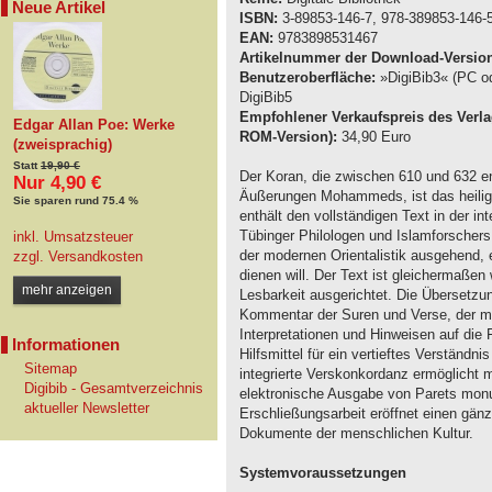
Neue Artikel
ISBN:
3-89853-146-7, 978-389853-146-
EAN:
9783898531467
Artikelnummer der Download-Versio
Benutzeroberfläche:
»DigiBib3« (PC od
DigiBib5
Empfohlener Verkaufspreis des Verla
Edgar Allan Poe: Werke
ROM-Version):
34,90 Euro
(zweisprachig)
Statt
19,90 €
Der Koran, die zwischen 610 und 632 
Nur 4,90 €
Äußerungen Mohammeds, ist das heilige
Sie sparen rund 75.4 %
enthält den vollständigen Text in der i
Tübinger Philologen und Islamforschers
inkl. Umsatzsteuer
der modernen Orientalistik ausgehend, 
zzgl.
Versandkosten
dienen will. Der Text ist gleichermaßen
mehr anzeigen
Lesbarkeit ausgerichtet. Die Übersetzu
Kommentar der Suren und Verse, der mit
Interpretationen und Hinweisen auf die 
Informationen
Hilfsmittel für ein vertieftes Verständn
Sitemap
integrierte Verskonkordanz ermöglicht 
Digibib - Gesamtverzeichnis
elektronische Ausgabe von Parets mon
aktueller Newsletter
Erschließungsarbeit eröffnet einen gän
Dokumente der menschlichen Kultur.
Systemvoraussetzungen