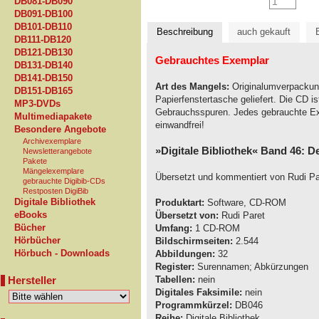
DB081-DB090
DB091-DB100
DB101-DB110
Beschreibung
auch gekauft
DB111-DB120
DB121-DB130
Gebrauchtes Exemplar
DB131-DB140
DB141-DB150
Art des Mangels:
Originalumverpackung 
DB151-DB165
Papierfenstertasche geliefert. Die CD is
MP3-DVDs
Gebrauchsspuren. Jedes gebrauchte Exe
Multimediapakete
einwandfrei!
Besondere Angebote
Archivexemplare
»Digitale Bibliothek« Band 46: D
Newsletterangebote
Pakete
Mängelexemplare
Übersetzt und kommentiert von Rudi Pa
gebrauchte Digibib-CDs
Restposten DigiBib
Digitale Bibliothek
Produktart:
Software, CD-ROM
eBooks
Übersetzt von:
Rudi Paret
Bücher
Umfang:
1 CD-ROM
Hörbücher
Bildschirmseiten:
2.544
Hörbuch - Downloads
Abbildungen:
32
Register:
Surennamen; Abkürzungen
Hersteller
Tabellen:
nein
Digitales Faksimile:
nein
Programmkürzel:
DB046
Reihe:
Digitale Bibliothek