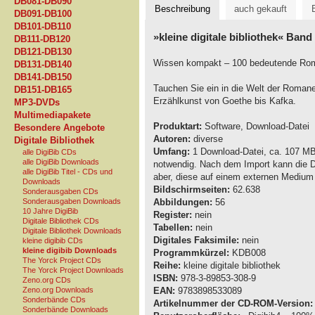
DB081-DB090
Beschreibung
auch gekauft
DB091-DB100
DB101-DB110
»kleine digitale bibliothek« Ban
DB111-DB120
DB121-DB130
Wissen kompakt – 100 bedeutende Ro
DB131-DB140
DB141-DB150
Tauchen Sie ein in die Welt der Roman
DB151-DB165
Erzählkunst von Goethe bis Kafka.
MP3-DVDs
Multimediapakete
Produktart:
Software, Download-Datei
Besondere Angebote
Autoren:
diverse
Digitale Bibliothek
Umfang:
1 Download-Datei, ca. 107 MB,
alle DigiBib CDs
alle DigiBib Downloads
notwendig. Nach dem Import kann die D
alle DigiBib Titel - CDs und
aber, diese auf einem externen Medium
Downloads
Bildschirmseiten:
62.638
Sonderausgaben CDs
Sonderausgaben Downloads
Abbildungen:
56
10 Jahre DigiBib
Register:
nein
Digitale Bibliothek CDs
Tabellen:
nein
Digitale Bibliothek Downloads
Digitales Faksimile:
nein
kleine digibib CDs
kleine digibib Downloads
Programmkürzel:
KDB008
The Yorck Project CDs
Reihe:
kleine digitale bibliothek
The Yorck Project Downloads
ISBN:
978-3-89853-308-9
Zeno.org CDs
Zeno.org Downloads
EAN:
9783898533089
Sonderbände CDs
Artikelnummer der CD-ROM-Version:
Sonderbände Downloads