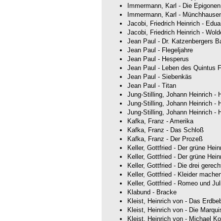
Immermann, Karl - Die Epigonen
Immermann, Karl - Münchhause
Jacobi, Friedrich Heinrich - Edua
Jacobi, Friedrich Heinrich - Wol
Jean Paul - Dr. Katzenbergers B
Jean Paul - Flegeljahre
Jean Paul - Hesperus
Jean Paul - Leben des Quintus F
Jean Paul - Siebenkäs
Jean Paul - Titan
Jung-Stilling, Johann Heinrich - 
Jung-Stilling, Johann Heinrich - 
Jung-Stilling, Johann Heinrich - 
Kafka, Franz - Amerika
Kafka, Franz - Das Schloß
Kafka, Franz - Der Prozeß
Keller, Gottfried - Der grüne Hei
Keller, Gottfried - Der grüne Hei
Keller, Gottfried - Die drei ger
Keller, Gottfried - Kleider mache
Keller, Gottfried - Romeo und Ju
Klabund - Bracke
Kleist, Heinrich von - Das Erdbeb
Kleist, Heinrich von - Die Marqui
Kleist, Heinrich von - Michael K