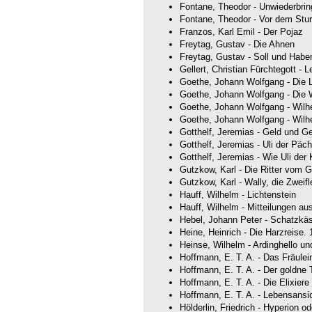
Fontane, Theodor - Unwiederbrin
Fontane, Theodor - Vor dem Stu
Franzos, Karl Emil - Der Pojaz
Freytag, Gustav - Die Ahnen
Freytag, Gustav - Soll und Habe
Gellert, Christian Fürchtegott -
Goethe, Johann Wolfgang - Die 
Goethe, Johann Wolfgang - Die
Goethe, Johann Wolfgang - Wilh
Goethe, Johann Wolfgang - Wilh
Gotthelf, Jeremias - Geld und Ge
Gotthelf, Jeremias - Uli der Päch
Gotthelf, Jeremias - Wie Uli der 
Gutzkow, Karl - Die Ritter vom G
Gutzkow, Karl - Wally, die Zweifl
Hauff, Wilhelm - Lichtenstein
Hauff, Wilhelm - Mitteilungen a
Hebel, Johann Peter - Schatzkäs
Heine, Heinrich - Die Harzreise.
Heinse, Wilhelm - Ardinghello un
Hoffmann, E. T. A. - Das Fräulei
Hoffmann, E. T. A. - Der goldne 
Hoffmann, E. T. A. - Die Elixiere
Hoffmann, E. T. A. - Lebensansi
Hölderlin, Friedrich - Hyperion o