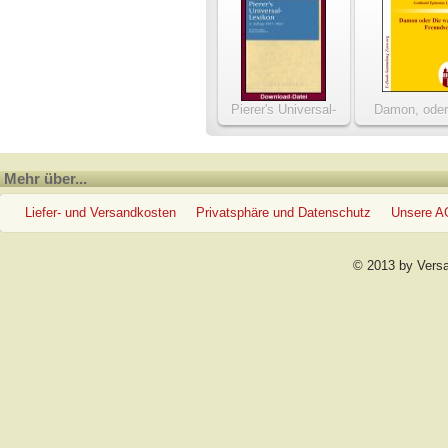
Pierer's Universal-
Damon, oder
Lexikon
wahre Freunds
Mehr über...
Liefer- und Versandkosten
Privatsphäre und Datenschutz
Unsere 
© 2013 by Vers