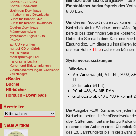
Benutzeroberfläche:
»Digibib4«, 100% 
Spezial CD-ROMs
Empfohlener Verkaufspreis des Verla
Spezial Downloads
Spektrum Downloads
9,90 Euro
... haben muss Downloads
Kunst für Kenner CDs
Um dieses Produkt nutzen zu können, b
Kunst für Kenner Downloads
Quellen Downloads
Bibliothek 4« für Windows oder »MacDig
Mängelexemplare
bereits besitzen finden Sie sie kostenl
gebrauchte Digibib-CDs
Datei, die Sie nach dem Kauf des hier 
Pakete
Endung dbz. Um diese zu installieren fol
auf CD vergriffen
nur auf CD erhältlich
unserer Rubrik
Hilfe
nachlesen können.
mit Faksimile
mehrsprachige Titel
Systemvoraussetzungen
Historische Lexika
Kunst- und Bildsammlungen
Windows
Gemäldesammlungen Downloads
Zitierfähiges
MS Windows (98, ME, NT, 2000, XP, 
eBooks
11
Bücher
32 Bit oder 64 Bit)
Hörbücher
PC ab 486, 64 MB RAM
Hörbuch - Downloads
Grafikkarte ab 640 x 480 Pixel mit 
Hersteller
Die Ausgabe »100 Romane, die jeder h
Bildschirmseiten die Schlüsselwerke d
über Stifter und Fontane bis zu Kafka 
Neue Artikel
renommierter Autoren einen Überblick üb
des 18. Jahrhunderts bis in die zwanzig