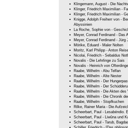
Klingemann, August - Die Nach
Klinger, Friedrich Maximilian - F
Klinger, Friedrich Maximilian - 
Knigge, Adolph Freiherr von - B
Abyssinien
La Roche, Sophie von - Geschic
Meyer, Conrad Ferdinand - Das 
Meyer, Conrad Ferdinand - Jürg 
Mörike, Eduard - Maler Nolten
Moritz, Karl Philipp - Anton Reis
Nicolai, Friedrich - Sebaldus No
Novalis - Die Lehrlinge zu Sais
Novalis - Heinrich von Ofterding
Raabe, Wilhelm - Abu Telfan
Raabe, Wilhelm - Alte Nester
Raabe, Wilhelm - Der Hungerpas
Raabe, Wilhelm - Der Schüdder
Raabe, Wilhelm - Die Akten des
Raabe, Wilhelm - Die Chronik de
Raabe, Wilhelm - Stopfkuchen
Rilke, Rainer Maria - Die Aufzei
Scheerbart, Paul - Lesabéndio. 
Scheerbart, Paul - Liwûna und 
Scheerbart, Paul - Tarub, Bagd
Schiller, Friedrich - [Das philo