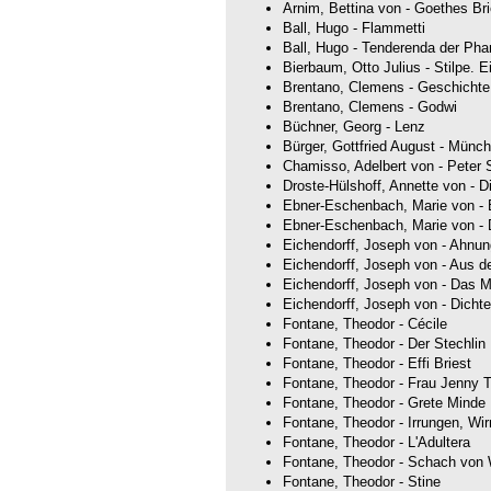
Arnim, Bettina von - Goethes Br
Ball, Hugo - Flammetti
Ball, Hugo - Tenderenda der Pha
Bierbaum, Otto Julius - Stilpe.
Brentano, Clemens - Geschichte
Brentano, Clemens - Godwi
Büchner, Georg - Lenz
Bürger, Gottfried August - Münc
Chamisso, Adelbert von - Peter
Droste-Hülshoff, Annette von - 
Ebner-Eschenbach, Marie von -
Ebner-Eschenbach, Marie von -
Eichendorff, Joseph von - Ahnu
Eichendorff, Joseph von - Aus 
Eichendorff, Joseph von - Das M
Eichendorff, Joseph von - Dichte
Fontane, Theodor - Cécile
Fontane, Theodor - Der Stechlin
Fontane, Theodor - Effi Briest
Fontane, Theodor - Frau Jenny T
Fontane, Theodor - Grete Minde
Fontane, Theodor - Irrungen, Wi
Fontane, Theodor - L'Adultera
Fontane, Theodor - Schach von
Fontane, Theodor - Stine