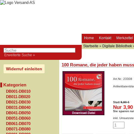
Home
Kontakt
Merkzettel
Startseite
»
Digitale Bibliothek
Erweiterte Suche »
100 Romane, die jeder haben mus
Widerruf einleiten
Art.Nr.:
23308
Kategorien
Artikeldatenbl
DB001-DB010
DB011-DB020
DB021-DB030
Statt
9,90 €
Nur 3,90
DB031-DB040
Sie sparen ru
DB041-DB050
DB051-DB060
inkl. Umsatzste
DB061-DB070
DB071-DB080