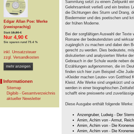
Sammlung setzt zu einem Zeitpunkt ein, 
Gelehrsamkeit verließ und ein breites L
die Dichtungen des Sturm und Drang, d
Biedermeier und des poetischen und kr
Edgar Allan Poe: Werke
der frühen Moderne.
(zweisprachig)
Statt
19,90 €
Bei der sorgfältigen Auswahl der Texte 
Nur 4,90 €
Romane der bedeutendsten und wirksam
Sie sparen rund 75.4 %
zugänglich zu machen und dabei den Be
gerecht zu werden. Dies bedeutete, mög
inkl. Umsatzsteuer
diskutierten und analysierten Werke der
zzgl.
Versandkosten
Gebrauch in der Schule wurde neben d
Erzählungen aufgenommen, die im Deuts
mehr anzeigen
finden sich hier zum Beispiel »Die Jud
»Kleider machen Leute« von Gottfried 
Informationen
Kleist. Alle Werke sind ungekürzt und o
Sitemap
werden in einer biographischen Zeittafe
Digibib - Gesamtverzeichnis
schafft eine preiswerte und zuverlässig
aktueller Newsletter
Diese Ausgabe enthält folgende Werke:
Anzengruber, Ludwig - Der Stern
Arnim, Achim von - Armut, Reich
Arnim, Achim von - Die Kronenwä
Arnim, Achim von - Die Kronenw