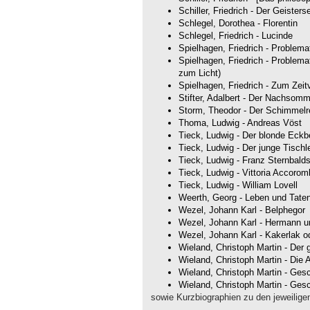
Schiller, Friedrich - Der Geisters
Schlegel, Dorothea - Florentin
Schlegel, Friedrich - Lucinde
Spielhagen, Friedrich - Problema
Spielhagen, Friedrich - Problema
zum Licht)
Spielhagen, Friedrich - Zum Zeitv
Stifter, Adalbert - Der Nachsom
Storm, Theodor - Der Schimmelre
Thoma, Ludwig - Andreas Vöst
Tieck, Ludwig - Der blonde Eckb
Tieck, Ludwig - Der junge Tischl
Tieck, Ludwig - Franz Sternbal
Tieck, Ludwig - Vittoria Accoro
Tieck, Ludwig - William Lovell
Weerth, Georg - Leben und Tate
Wezel, Johann Karl - Belphegor
Wezel, Johann Karl - Hermann un
Wezel, Johann Karl - Kakerlak o
Wieland, Christoph Martin - Der 
Wieland, Christoph Martin - Die
Wieland, Christoph Martin - Gesc
Wieland, Christoph Martin - Ges
sowie Kurzbiographien zu den jeweilige