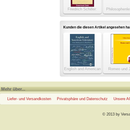
Friedrich Schiller:
Philosophenle
Werke
Kunden die diesen Artikel angesehen h
English and American
Romeo und J
Literature
Mehr über...
Liefer- und Versandkosten
Privatsphäre und Datenschutz
Unsere 
© 2013 by Vers