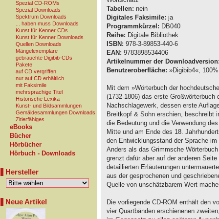
Spezial CD-ROMs
Tabellen:
nein
Spezial Downloads
Spektrum Downloads
Digitales Faksimile:
ja
... haben muss Downloads
Programmkürzel:
DB040
Kunst für Kenner CDs
Reihe:
Digitale Bibliothek
Kunst für Kenner Downloads
ISBN:
978-3-89853-440-6
Quellen Downloads
Mängelexemplare
EAN:
9783898534406
gebrauchte Digibib-CDs
Artikelnummer der Downloadversion
Pakete
Benutzeroberfläche:
»Digibib4«, 100% 
auf CD vergriffen
nur auf CD erhältlich
mit Faksimile
Mit dem »Wörterbuch der hochdeutsche
mehrsprachige Titel
(1732-1806) das erste Großwörterbuch 
Historische Lexika
Nachschlagewerk, dessen erste Auflage
Kunst- und Bildsammlungen
Gemäldesammlungen Downloads
Breitkopf & Sohn erschien, beschreibt in 
Zitierfähiges
die Bedeutung und die Verwendung des
eBooks
Mitte und am Ende des 18. Jahrhunderts
Bücher
den Entwicklungsstand der Sprache im k
Hörbücher
Anders als das Grimmsche Wörterbuch b
Hörbuch - Downloads
grenzt dafür aber auf der anderen Seite
detaillierten Erläuterungen untermauer
Hersteller
aus der gesprochenen und geschriebene
Quelle von unschätzbarem Wert mache
Neue Artikel
Die vorliegende CD-ROM enthält den vo
vier Quartbänden erschienenen zweiten