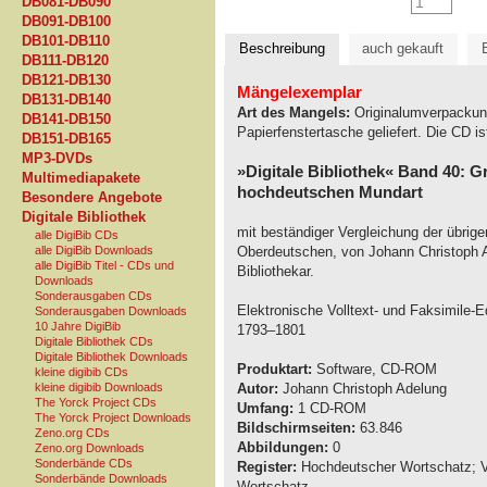
DB081-DB090
DB091-DB100
DB101-DB110
Beschreibung
auch gekauft
DB111-DB120
DB121-DB130
Mängelexemplar
DB131-DB140
Art des Mangels:
Originalumverpackung 
DB141-DB150
Papierfenstertasche geliefert. Die CD is
DB151-DB165
MP3-DVDs
»Digitale Bibliothek« Band 40: 
Multimediapakete
hochdeutschen Mundart
Besondere Angebote
Digitale Bibliothek
mit beständiger Vergleichung der übrig
alle DigiBib CDs
alle DigiBib Downloads
Oberdeutschen, von Johann Christoph A
alle DigiBib Titel - CDs und
Bibliothekar.
Downloads
Sonderausgaben CDs
Elektronische Volltext- und Faksimile-E
Sonderausgaben Downloads
10 Jahre DigiBib
1793–1801
Digitale Bibliothek CDs
Digitale Bibliothek Downloads
Produktart:
Software, CD-ROM
kleine digibib CDs
kleine digibib Downloads
Autor:
Johann Christoph Adelung
The Yorck Project CDs
Umfang:
1 CD-ROM
The Yorck Project Downloads
Bildschirmseiten:
63.846
Zeno.org CDs
Abbildungen:
0
Zeno.org Downloads
Sonderbände CDs
Register:
Hochdeutscher Wortschatz; V
Sonderbände Downloads
Wortschatz