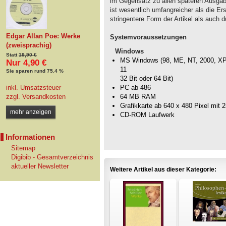
im Gegensatz zu allen späteren Ausgab
ist wesentlich umfangreicher als die Er
stringentere Form der Artikel als auch d
Edgar Allan Poe: Werke
Systemvoraussetzungen
(zweisprachig)
Windows
Statt
19,90 €
MS Windows (98, ME, NT, 2000, XP, 
Nur 4,90 €
11
Sie sparen rund 75.4 %
32 Bit oder 64 Bit)
inkl. Umsatzsteuer
PC ab 486
zzgl.
Versandkosten
64 MB RAM
Grafikkarte ab 640 x 480 Pixel mit 
mehr anzeigen
CD-ROM Laufwerk
Informationen
Sitemap
Digibib - Gesamtverzeichnis
aktueller Newsletter
Weitere Artikel aus dieser Kategorie: