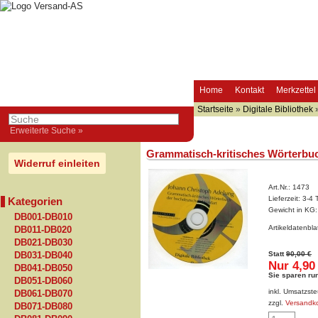
Home
Kontakt
Merkzettel
Startseite
»
Digitale Bibliothek
Erweiterte Suche »
Grammatisch-kritisches Wörterbu
Widerruf einleiten
Art.Nr.:
1473
Lieferzeit:
3-4 
Kategorien
Gewicht in KG
DB001-DB010
Artikeldatenbl
DB011-DB020
DB021-DB030
Statt
90,00 €
DB031-DB040
Nur 4,90
DB041-DB050
Sie sparen ru
DB051-DB060
inkl. Umsatzste
DB061-DB070
zzgl.
Versandk
DB071-DB080