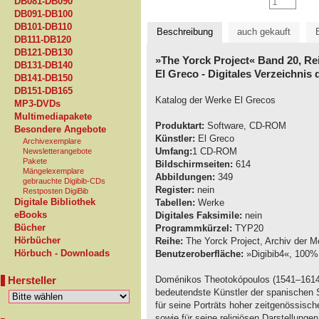
DB081-DB090
DB091-DB100
DB101-DB110
Beschreibung
auch gekauft
DB111-DB120
DB121-DB130
»The Yorck Project« Band 20, Re
DB131-DB140
El Greco - Digitales Verzeichnis
DB141-DB150
DB151-DB165
Katalog der Werke El Grecos
MP3-DVDs
Multimediapakete
Produktart:
Software, CD-ROM
Besondere Angebote
Künstler:
El Greco
Archivexemplare
Umfang:
1 CD-ROM
Newsletterangebote
Pakete
Bildschirmseiten:
614
Mängelexemplare
Abbildungen:
349
gebrauchte Digibib-CDs
Register:
nein
Restposten DigiBib
Digitale Bibliothek
Tabellen:
Werke
eBooks
Digitales Faksimile:
nein
Bücher
Programmkürzel:
TYP20
Hörbücher
Reihe:
The Yorck Project, Archiv der M
Hörbuch - Downloads
Benutzeroberfläche:
»Digibib4«, 100% 
Hersteller
Doménikos Theotokópoulos (1541–1614),
bedeutendste Künstler der spanischen 
für seine Porträts hoher zeitgenössisc
sowie für seine religiösen Darstellunge