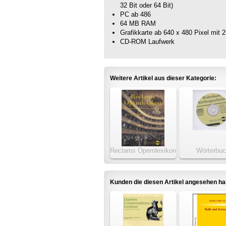
32 Bit oder 64 Bit)
PC ab 486
64 MB RAM
Grafikkarte ab 640 x 480 Pixel mit 
CD-ROM Laufwerk
Weitere Artikel aus dieser Kategorie:
Reclams Opernlexikon
Wörterbu
Kirchengesch
Kunden die diesen Artikel angesehen h