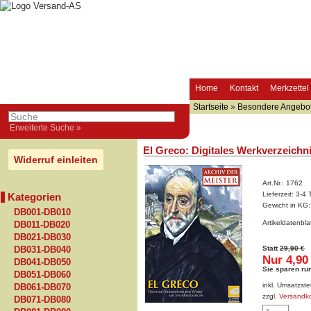
Home
Kontakt
Merkzettel
Startseite
»
Besondere Angebo
Erweiterte Suche »
El Greco: Digitales Werkverzeichn
Widerruf einleiten
Art.Nr.:
1762
Lieferzeit:
3-4 
Kategorien
Gewicht in KG
DB001-DB010
Artikeldatenbl
DB011-DB020
DB021-DB030
Statt
29,90 €
DB031-DB040
Nur 4,90
DB041-DB050
Sie sparen ru
DB051-DB060
inkl. Umsatzste
DB061-DB070
zzgl.
Versandk
DB071-DB080