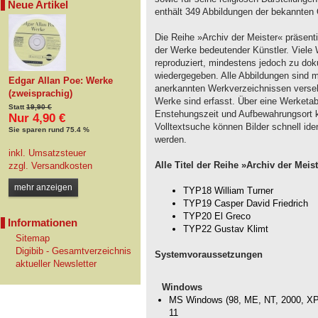
Neue Artikel
enthält 349 Abbildungen der bekannten
Die Reihe »Archiv der Meister« präsentie
der Werke bedeutender Künstler. Viele 
reproduziert, mindestens jedoch zu d
wiedergegeben. Alle Abbildungen sind m
Edgar Allan Poe: Werke
anerkannten Werkverzeichnissen versehe
(zweisprachig)
Werke sind erfasst. Über eine Werketab
Statt
19,90 €
Enstehungszeit und Aufbewahrungsort k
Nur 4,90 €
Volltextsuche können Bilder schnell ide
Sie sparen rund 75.4 %
werden.
inkl. Umsatzsteuer
Alle Titel der Reihe »Archiv der Meis
zzgl.
Versandkosten
mehr anzeigen
TYP18 William Turner
TYP19 Casper David Friedrich
TYP20 El Greco
Informationen
TYP22 Gustav Klimt
Sitemap
Digibib - Gesamtverzeichnis
Systemvoraussetzungen
aktueller Newsletter
Windows
MS Windows (98, ME, NT, 2000, XP, 
11