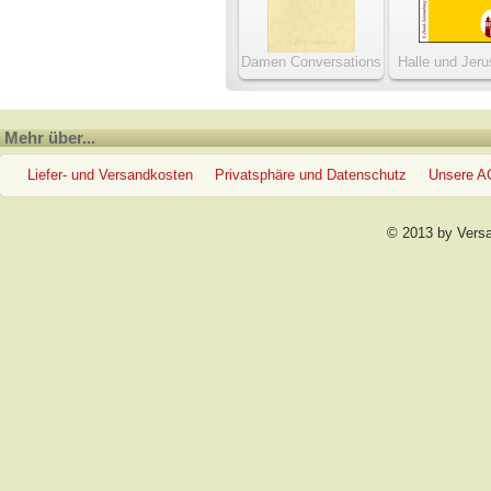
Damen Conversations
Halle und Jer
Lexikon
Mehr über...
Liefer- und Versandkosten
Privatsphäre und Datenschutz
Unsere 
© 2013 by Vers