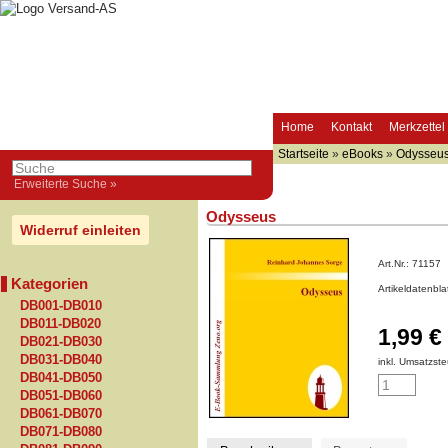
Home
Kontakt
Merkzettel
Startseite
»
eBooks
»
Odysseu
Erweiterte Suche »
Odysseus
Widerruf einleiten
Art.Nr.:
71157
Kategorien
Artikeldatenbl
DB001-DB010
DB011-DB020
1,99 €
DB021-DB030
DB031-DB040
inkl. Umsatzste
DB041-DB050
DB051-DB060
DB061-DB070
DB071-DB080