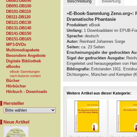
DB081-DB090
Beschreibung
Bewertung
DB091-DB100
DB101-DB110
»E-Book-Sammlung Zeno.org«: 
DB111-DB120
Dramatische Phantasie
DB121-DB130
Produktart:
eBook
DB131-DB140
Umfang:
1 Downloaddatei im EPUB-Fo
DB141-DB150
Sprache:
deutsch
DB151-DB165
Autor:
Reinhard Johannes Sorge
MP3-DVDs
Seiten:
ca. 23 Seiten
Multimediapakete
Erscheinungsjahr der gedruckten Au
Besondere Angebote
Sigel der gedruckten Ausgabe:
Reinha
Digitale Bibliothek
Eingeleitet und herausgegeben von Han
eBooks
Bibliografie:
Entstanden 1911. Erstdruc
eBook-Sammlungen
Dichtungen«, München und Kempten (Kö
nach Autoren sortiert
Bücher
Hörbücher
Hörbuch - Downloads
Weitere Artikel aus dieser Kategorie:
Hersteller
Neue Artikel