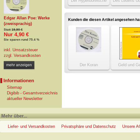
Der Hyperboreische
Des Lebens Üb
Esel, oder Die heutige
Bildung
Edgar Allan Poe: Werke
Kunden die diesen Artikel angesehen h
(zweisprachig)
Statt
19,90 €
Nur 4,90 €
Sie sparen rund 75.4 %
inkl. Umsatzsteuer
zzgl.
Versandkosten
Der Koran
Geld und Ge
mehr anzeigen
Informationen
Sitemap
Digibib - Gesamtverzeichnis
aktueller Newsletter
Mehr über...
Liefer- und Versandkosten
Privatsphäre und Datenschutz
Unsere 