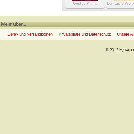
Gustav Klimt:
Der Erste Weltk
Digitales
deutsche
Werkverzeichnis
Bildpostkar
Mehr über...
Liefer- und Versandkosten
Privatsphäre und Datenschutz
Unsere 
© 2013 by Vers