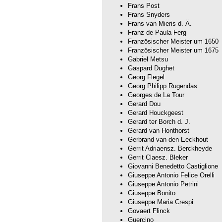
Frans Post
Frans Snyders
Frans van Mieris d. Ä.
Franz de Paula Ferg
Französischer Meister um 1650
Französischer Meister um 1675
Gabriel Metsu
Gaspard Dughet
Georg Flegel
Georg Philipp Rugendas
Georges de La Tour
Gerard Dou
Gerard Houckgeest
Gerard ter Borch d. J.
Gerard van Honthorst
Gerbrand van den Eeckhout
Gerrit Adriaensz. Berckheyde
Gerrit Claesz. Bleker
Giovanni Benedetto Castiglione
Giuseppe Antonio Felice Orelli
Giuseppe Antonio Petrini
Giuseppe Bonito
Giuseppe Maria Crespi
Govaert Flinck
Guercino