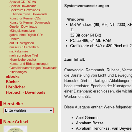
Spezial CD-ROMs
Systemvoraussetzungen
Spezial Downloads
Spektrum Downloads
... haben muss Downloads
Kunst für Kenner CDs
Windows
Kunst für Kenner Downloads
MS Windows (98, ME, NT, 2000, XP, 
Quellen Downloads
11
Mängelexemplare
gebrauchte Digibib-CDs
32 Bit oder 64 Bit)
Pakete
PC ab 486, 64 MB RAM
auf CD vergriffen
Grafikkarte ab 640 x 480 Pixel mit 
nur auf CD erhältlich
mit Faksimile
mehrsprachige Titel
Zum Inhalt:
Historische Lexika
Kunst- und Bildsammlungen
Gemäldesammlungen Downloads
Caravaggio, Rembrandt, Rubens, Vermee
Zitierfähiges
die Darstellung von Licht und Bewegung
eBooks
Barock« führt mit farbigen Abbildungen
Bücher
bedeutendsten Epochen der Kunstgeschi
Hörbücher
einer Datenbank erschlossen, die wicht
Hörbuch - Downloads
Werken enthält.
Hersteller
Diese Ausgabe enthält Werke folgender 
Abel Grimmer
Neue Artikel
Abraham Bosse
Abraham Hendriksz. van Beyere