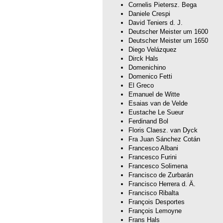
Cornelis Pietersz. Bega
Daniele Crespi
David Teniers d. J.
Deutscher Meister um 1600
Deutscher Meister um 1650
Diego Velázquez
Dirck Hals
Domenichino
Domenico Fetti
El Greco
Emanuel de Witte
Esaias van de Velde
Eustache Le Sueur
Ferdinand Bol
Floris Claesz. van Dyck
Fra Juan Sánchez Cotán
Francesco Albani
Francesco Furini
Francesco Solimena
Francisco de Zurbarán
Francisco Herrera d. Ä.
Francisco Ribalta
François Desportes
François Lemoyne
Frans Hals