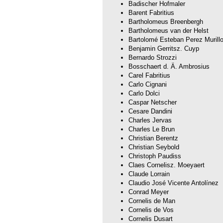
Badischer Hofmaler
Barent Fabritius
Bartholomeus Breenbergh
Bartholomeus van der Helst
Bartolomé Esteban Perez Murill
Benjamin Gerritsz. Cuyp
Bernardo Strozzi
Bosschaert d. Ä. Ambrosius
Carel Fabritius
Carlo Cignani
Carlo Dolci
Caspar Netscher
Cesare Dandini
Charles Jervas
Charles Le Brun
Christian Berentz
Christian Seybold
Christoph Paudiss
Claes Cornelisz. Moeyaert
Claude Lorrain
Claudio José Vicente Antolínez
Conrad Meyer
Cornelis de Man
Cornelis de Vos
Cornelis Dusart