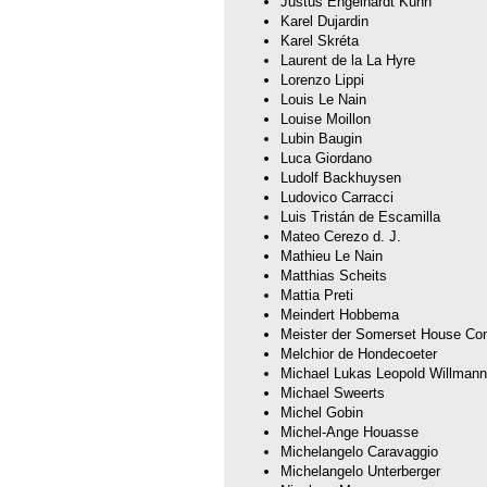
Justus Engelhardt Kühn
Karel Dujardin
Karel Skréta
Laurent de la La Hyre
Lorenzo Lippi
Louis Le Nain
Louise Moillon
Lubin Baugin
Luca Giordano
Ludolf Backhuysen
Ludovico Carracci
Luis Tristán de Escamilla
Mateo Cerezo d. J.
Mathieu Le Nain
Matthias Scheits
Mattia Preti
Meindert Hobbema
Meister der Somerset House Co
Melchior de Hondecoeter
Michael Lukas Leopold Willmann
Michael Sweerts
Michel Gobin
Michel-Ange Houasse
Michelangelo Caravaggio
Michelangelo Unterberger