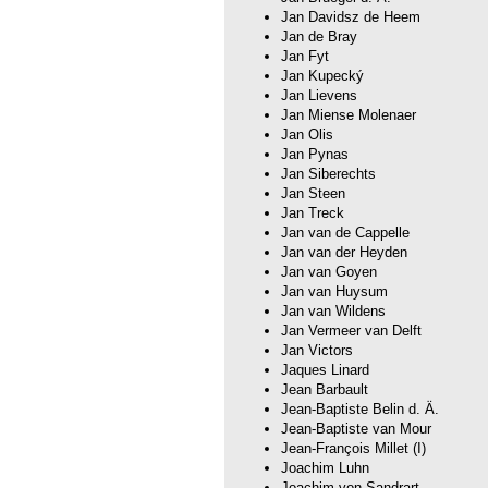
Jan Davidsz de Heem
Jan de Bray
Jan Fyt
Jan Kupecký
Jan Lievens
Jan Miense Molenaer
Jan Olis
Jan Pynas
Jan Siberechts
Jan Steen
Jan Treck
Jan van de Cappelle
Jan van der Heyden
Jan van Goyen
Jan van Huysum
Jan van Wildens
Jan Vermeer van Delft
Jan Victors
Jaques Linard
Jean Barbault
Jean-Baptiste Belin d. Ä.
Jean-Baptiste van Mour
Jean-François Millet (I)
Joachim Luhn
Joachim von Sandrart