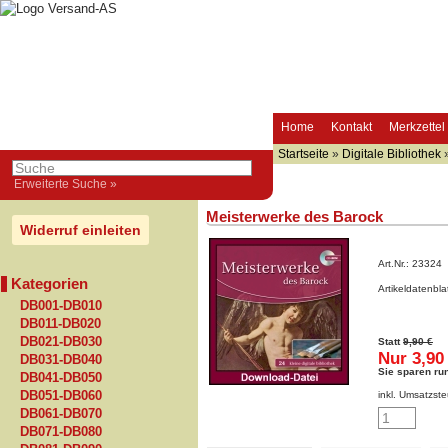
Home
Kontakt
Merkzettel
Startseite
»
Digitale Bibliothek
Erweiterte Suche »
Meisterwerke des Barock
Widerruf einleiten
Art.Nr.:
23324
Kategorien
Artikeldatenbl
DB001-DB010
DB011-DB020
DB021-DB030
Statt
9,90 €
Nur 3,90
DB031-DB040
Sie sparen ru
DB041-DB050
DB051-DB060
inkl. Umsatzste
DB061-DB070
DB071-DB080