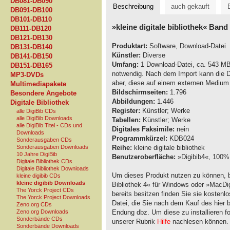
DB081-DB090
Beschreibung
auch gekauft
DB091-DB100
DB101-DB110
»kleine digitale bibliothek« Ban
DB111-DB120
DB121-DB130
Produktart:
Software, Download-Datei
DB131-DB140
Künstler:
Diverse
DB141-DB150
Umfang:
1 Download-Datei, ca. 543 MB,
DB151-DB165
notwendig. Nach dem Import kann die D
MP3-DVDs
aber, diese auf einem externen Medium
Multimediapakete
Bildschirmseiten:
1.796
Besondere Angebote
Abbildungen:
1.446
Digitale Bibliothek
Register:
Künstler; Werke
alle DigiBib CDs
alle DigiBib Downloads
Tabellen:
Künstler; Werke
alle DigiBib Titel - CDs und
Digitales Faksimile:
nein
Downloads
Programmkürzel:
KDB024
Sonderausgaben CDs
Sonderausgaben Downloads
Reihe:
kleine digitale bibliothek
10 Jahre DigiBib
Benutzeroberfläche:
»Digibib4«, 100% 
Digitale Bibliothek CDs
Digitale Bibliothek Downloads
Um dieses Produkt nutzen zu können, b
kleine digibib CDs
kleine digibib Downloads
Bibliothek 4« für Windows oder »MacDig
The Yorck Project CDs
bereits besitzen finden Sie sie kostenl
The Yorck Project Downloads
Datei, die Sie nach dem Kauf des hier 
Zeno.org CDs
Zeno.org Downloads
Endung dbz. Um diese zu installieren fol
Sonderbände CDs
unserer Rubrik
Hilfe
nachlesen können.
Sonderbände Downloads