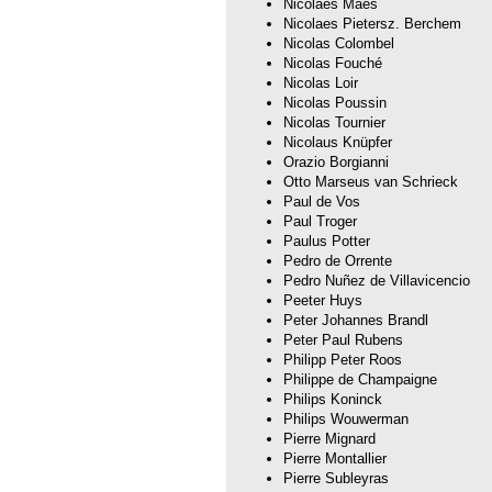
Nicolaes Maes
Nicolaes Pietersz. Berchem
Nicolas Colombel
Nicolas Fouché
Nicolas Loir
Nicolas Poussin
Nicolas Tournier
Nicolaus Knüpfer
Orazio Borgianni
Otto Marseus van Schrieck
Paul de Vos
Paul Troger
Paulus Potter
Pedro de Orrente
Pedro Nuñez de Villavicencio
Peeter Huys
Peter Johannes Brandl
Peter Paul Rubens
Philipp Peter Roos
Philippe de Champaigne
Philips Koninck
Philips Wouwerman
Pierre Mignard
Pierre Montallier
Pierre Subleyras