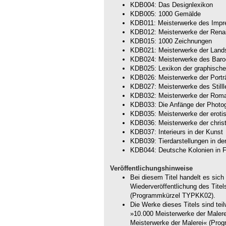
KDB004: Das Designlexikon
KDB005: 1000 Gemälde
KDB011: Meisterwerke des Impr
KDB012: Meisterwerke der Rena
KDB015: 1000 Zeichnungen
KDB021: Meisterwerke der Lands
KDB024: Meisterwerke des Baro
KDB025: Lexikon der graphisch
KDB026: Meisterwerke der Portr
KDB027: Meisterwerke des Still
KDB032: Meisterwerke der Roma
KDB033: Die Anfänge der Photog
KDB035: Meisterwerke der eroti
KDB036: Meisterwerke der christ
KDB037: Interieurs in der Kunst
KDB039: Tierdarstellungen in de
KDB044: Deutsche Kolonien in F
Veröffentlichungshinweise
Bei diesem Titel handelt es sich
Wiederveröffentlichung des Tite
(Programmkürzel TYPKK02).
Die Werke dieses Titels sind te
»10.000 Meisterwerke der Maler
Meisterwerke der Malerei« (Pro