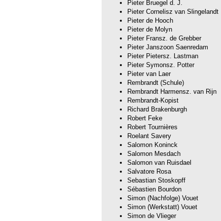
Pieter Bruegel d. J.
Pieter Cornelisz van Slingelandt
Pieter de Hooch
Pieter de Molyn
Pieter Fransz. de Grebber
Pieter Janszoon Saenredam
Pieter Pietersz. Lastman
Pieter Symonsz. Potter
Pieter van Laer
Rembrandt (Schule)
Rembrandt Harmensz. van Rijn
Rembrandt-Kopist
Richard Brakenburgh
Robert Feke
Robert Tournières
Roelant Savery
Salomon Koninck
Salomon Mesdach
Salomon van Ruisdael
Salvatore Rosa
Sebastian Stoskopff
Sébastien Bourdon
Simon (Nachfolge) Vouet
Simon (Werkstatt) Vouet
Simon de Vlieger