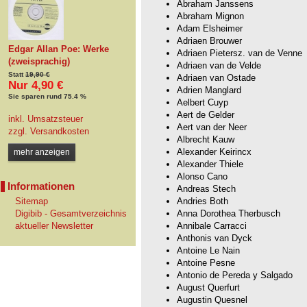
Abraham Janssens
Abraham Mignon
Adam Elsheimer
Adriaen Brouwer
Edgar Allan Poe: Werke
Adriaen Pietersz. van de Venne
(zweisprachig)
Adriaen van de Velde
Statt
19,90 €
Adriaen van Ostade
Nur 4,90 €
Adrien Manglard
Sie sparen rund 75.4 %
Aelbert Cuyp
Aert de Gelder
inkl. Umsatzsteuer
Aert van der Neer
zzgl.
Versandkosten
Albrecht Kauw
Alexander Keirincx
mehr anzeigen
Alexander Thiele
Alonso Cano
Informationen
Andreas Stech
Sitemap
Andries Both
Digibib - Gesamtverzeichnis
Anna Dorothea Therbusch
aktueller Newsletter
Annibale Carracci
Anthonis van Dyck
Antoine Le Nain
Antoine Pesne
Antonio de Pereda y Salgado
August Querfurt
Augustin Quesnel