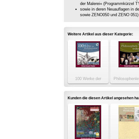
der Malerei« (Programmkürzel 
sowie in deren Neuauflagen in 
sowie ZENO050 und ZENO 051) 
Weitere Artikel aus dieser Kategorie:
100 Werke der
Philosophenle
Weltliteratur, die jeder
haben muss
Kunden die diesen Artikel angesehen h