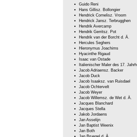
Guido Reni
Hans Gillisz. Bollongier
Hendrick Cornelisz. Vroom
Hendrick Jansz. Terbrugghen
Hendrik Avercamp
Hendrik Gerritsz. Pot
Hendrik van der Borcht d. Ä.
Hercules Seghers
Hieronymus Joachims
Hyacinthe Rigaud
Isaac van Ostade
Italienischer Maler des 17. Jahr
Jacob Adriaensz. Backer
Jacob Duck
Jacob Isaaksz. van Ruisdael
Jacob Ochtervelt
Jacob Weyer
Jacob Willemsz. de Wet d. Ä.
Jacques Blanchard
Jacques Stella
Jakob Jordaens
Jan Asselijn
Jan Baptist Weenix
Jan Both
Jan Bruegel d. Ä.