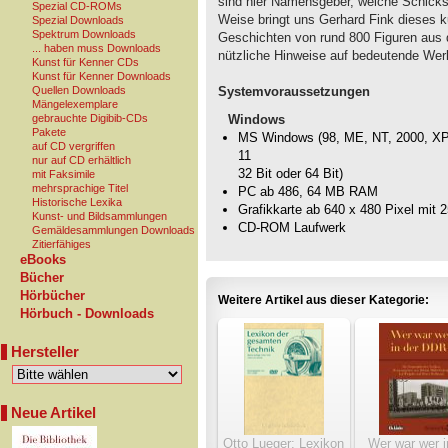
sind hier Namensgeber, welche Schicks
Spezial CD-ROMs
Weise bringt uns Gerhard Fink dieses ku
Spezial Downloads
Spektrum Downloads
Geschichten von rund 800 Figuren aus d
... haben muss Downloads
nützliche Hinweise auf bedeutende Werk
Kunst für Kenner CDs
Kunst für Kenner Downloads
Quellen Downloads
Systemvoraussetzungen
Mängelexemplare
gebrauchte Digibib-CDs
Windows
Pakete
MS Windows (98, ME, NT, 2000, XP, 
auf CD vergriffen
11
nur auf CD erhältlich
32 Bit oder 64 Bit)
mit Faksimile
mehrsprachige Titel
PC ab 486, 64 MB RAM
Historische Lexika
Grafikkarte ab 640 x 480 Pixel mit 
Kunst- und Bildsammlungen
CD-ROM Laufwerk
Gemäldesammlungen Downloads
Zitierfähiges
eBooks
Bücher
Hörbücher
Weitere Artikel aus dieser Kategorie:
Hörbuch - Downloads
Hersteller
Neue Artikel
Otto Lueger: Lexikon
Wer war wer i