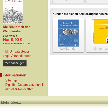
der gesamten Technik
DDR
1904-1920
Kunden die diesen Artikel angesehen h
Die Bibliothek der
Weltliteratur
Statt
49,90 €
Nur 9,90 €
Sie sparen rund 80.2 %
Lexikon der
Kinder- u
inkl. Umsatzsteuer
Naturwissenschaftler
Hausmärch
zzgl.
Versandkosten
mehr anzeigen
Informationen
Sitemap
Digibib - Gesamtverzeichnis
aktueller Newsletter
Mehr über...