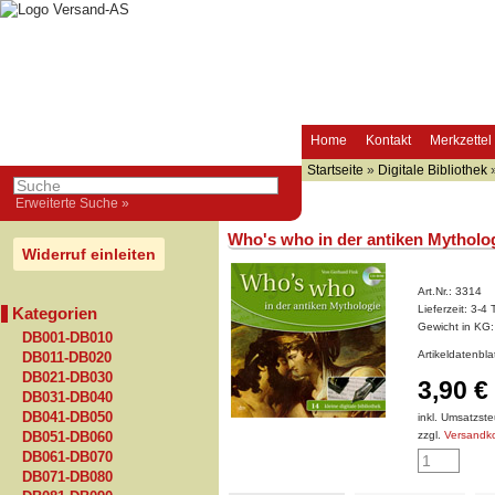
Home
Kontakt
Merkzettel
Startseite
»
Digitale Bibliothek
Erweiterte Suche »
Who's who in der antiken Mytholo
Widerruf einleiten
Art.Nr.:
3314
Lieferzeit:
3-4 
Kategorien
Gewicht in KG
DB001-DB010
Artikeldatenbl
DB011-DB020
DB021-DB030
3,90 €
DB031-DB040
DB041-DB050
inkl. Umsatzste
zzgl.
Versandk
DB051-DB060
DB061-DB070
DB071-DB080