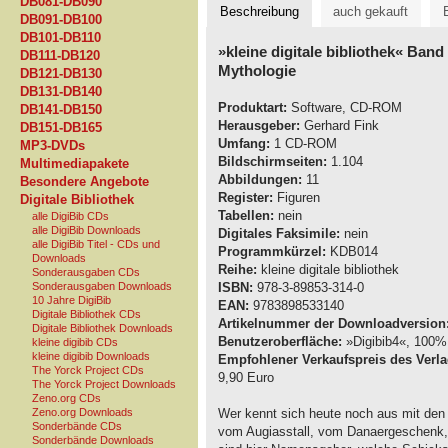
DB081-DB090
Beschreibung
auch gekauft
DB091-DB100
DB101-DB110
»kleine digitale bibliothek« Band
DB111-DB120
Mythologie
DB121-DB130
DB131-DB140
Produktart:
Software, CD-ROM
DB141-DB150
Herausgeber:
Gerhard Fink
DB151-DB165
Umfang:
1 CD-ROM
MP3-DVDs
Bildschirmseiten:
1.104
Multimediapakete
Abbildungen:
11
Besondere Angebote
Register:
Figuren
Digitale Bibliothek
Tabellen:
nein
alle DigiBib CDs
alle DigiBib Downloads
Digitales Faksimile:
nein
alle DigiBib Titel - CDs und
Programmkürzel:
KDB014
Downloads
Reihe:
kleine digitale bibliothek
Sonderausgaben CDs
Sonderausgaben Downloads
ISBN:
978-3-89853-314-0
10 Jahre DigiBib
EAN:
9783898533140
Digitale Bibliothek CDs
Artikelnummer der Downloadversion
Digitale Bibliothek Downloads
Benutzeroberfläche:
»Digibib4«, 100% 
kleine digibib CDs
kleine digibib Downloads
Empfohlener Verkaufspreis des Verla
The Yorck Project CDs
9,90 Euro
The Yorck Project Downloads
Zeno.org CDs
Zeno.org Downloads
Wer kennt sich heute noch aus mit den
Sonderbände CDs
vom Augiasstall, vom Danaergeschenk, 
Sonderbände Downloads