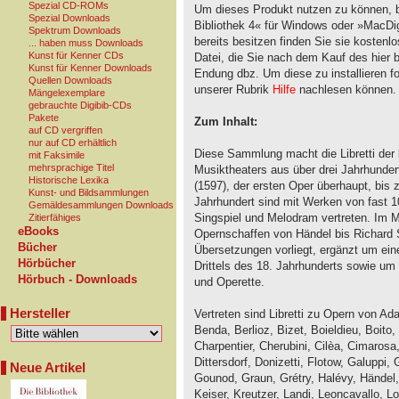
Spezial CD-ROMs
Um dieses Produkt nutzen zu können, b
Spezial Downloads
Bibliothek 4« für Windows oder »MacDig
Spektrum Downloads
bereits besitzen finden Sie sie kostenl
... haben muss Downloads
Kunst für Kenner CDs
Datei, die Sie nach dem Kauf des hier 
Kunst für Kenner Downloads
Endung dbz. Um diese zu installieren fol
Quellen Downloads
unserer Rubrik
Hilfe
nachlesen können.
Mängelexemplare
gebrauchte Digibib-CDs
Pakete
Zum Inhalt:
auf CD vergriffen
nur auf CD erhältlich
Diese Sammlung macht die Libretti de
mit Faksimile
mehrsprachige Titel
Musiktheaters aus über drei Jahrhunde
Historische Lexika
(1597), der ersten Oper überhaupt, bis 
Kunst- und Bildsammlungen
Jahrhundert sind mit Werken von fast 
Gemäldesammlungen Downloads
Singspiel und Melodram vertreten. Im M
Zitierfähiges
eBooks
Opernschaffen von Händel bis Richard S
Bücher
Übersetzungen vorliegt, ergänzt um ei
Hörbücher
Drittels des 18. Jahrhunderts sowie um
Hörbuch - Downloads
und Operette.
Hersteller
Vertreten sind Libretti zu Opern von Ad
Benda, Berlioz, Bizet, Boieldieu, Boito, 
Charpentier, Cherubini, Cilèa, Cimarosa
Dittersdorf, Donizetti, Flotow, Galuppi
Neue Artikel
Gounod, Graun, Grétry, Halévy, Händel,
Keiser, Kreutzer, Landi, Leoncavallo, L