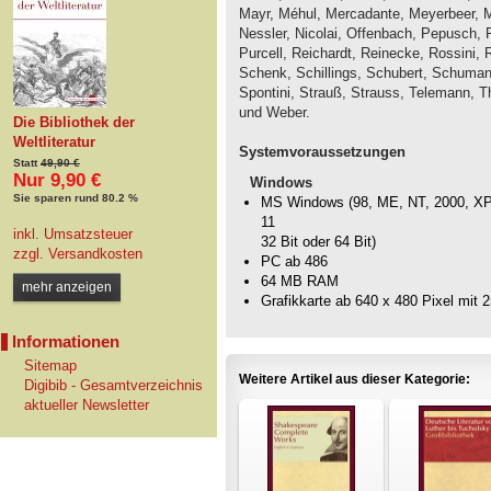
Mayr, Méhul, Mercadante, Meyerbeer, M
Nessler, Nicolai, Offenbach, Pepusch, Pe
Purcell, Reichardt, Reinecke, Rossini, R
Schenk, Schillings, Schubert, Schuman
Spontini, Strauß, Strauss, Telemann, T
und Weber.
Die Bibliothek der
Weltliteratur
Systemvoraussetzungen
Statt
49,90 €
Nur 9,90 €
Windows
Sie sparen rund 80.2 %
MS Windows (98, ME, NT, 2000, XP, 
11
inkl. Umsatzsteuer
32 Bit oder 64 Bit)
zzgl.
Versandkosten
PC ab 486
64 MB RAM
mehr anzeigen
Grafikkarte ab 640 x 480 Pixel mit 
Informationen
Sitemap
Weitere Artikel aus dieser Kategorie:
Digibib - Gesamtverzeichnis
aktueller Newsletter