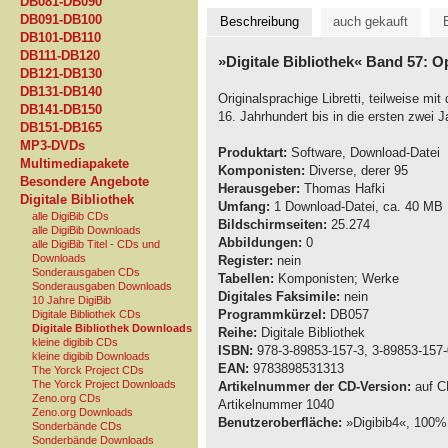
DB081-DB090
DB091-DB100
Beschreibung
auch gekauft
DB101-DB110
DB111-DB120
»Digitale Bibliothek« Band 57: O
DB121-DB130
DB131-DB140
Originalsprachige Libretti, teilweise 
DB141-DB150
16. Jahrhundert bis in die ersten zwei 
DB151-DB165
MP3-DVDs
Produktart:
Software, Download-Datei
Multimediapakete
Komponisten:
Diverse, derer 95
Besondere Angebote
Herausgeber:
Thomas Hafki
Digitale Bibliothek
Umfang:
1 Download-Datei, ca. 40 MB
alle DigiBib CDs
Bildschirmseiten:
25.274
alle DigiBib Downloads
Abbildungen:
0
alle DigiBib Titel - CDs und
Downloads
Register:
nein
Sonderausgaben CDs
Tabellen:
Komponisten; Werke
Sonderausgaben Downloads
Digitales Faksimile:
nein
10 Jahre DigiBib
Programmkürzel:
DB057
Digitale Bibliothek CDs
Digitale Bibliothek Downloads
Reihe:
Digitale Bibliothek
kleine digibib CDs
ISBN:
978-3-89853-157-3, 3-89853-157-
kleine digibib Downloads
EAN:
9783898531313
The Yorck Project CDs
The Yorck Project Downloads
Artikelnummer der CD-Version:
auf CD
Zeno.org CDs
Artikelnummer 1040
Zeno.org Downloads
Benutzeroberfläche:
»Digibib4«, 100% 
Sonderbände CDs
Sonderbände Downloads