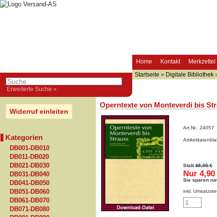
Home
Kontakt
Merkzettel
Startseite
»
Digitale Bibliothek
Erweiterte Suche »
Operntexte von Monteverdi bis St
Widerruf einleiten
Art.Nr.:
24057
Kategorien
Artikeldatenbl
DB001-DB010
DB011-DB020
DB021-DB030
Statt
45,00 €
Nur 4,90
DB031-DB040
Sie sparen ru
DB041-DB050
DB051-DB060
inkl. Umsatzste
DB061-DB070
DB071-DB080