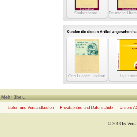
Shakespeare -
Deutsche Litera
Complete Works /
Luther bis Tuch
Sämtliche Werke
Großbibliot
Kunden die diesen Artikel angesehen h
Otto Lueger: Lexikon
Lysistrat
der gesamten Technik
1904-1920
Mehr über...
Liefer- und Versandkosten
Privatsphäre und Datenschutz
Unsere 
© 2013 by Vers