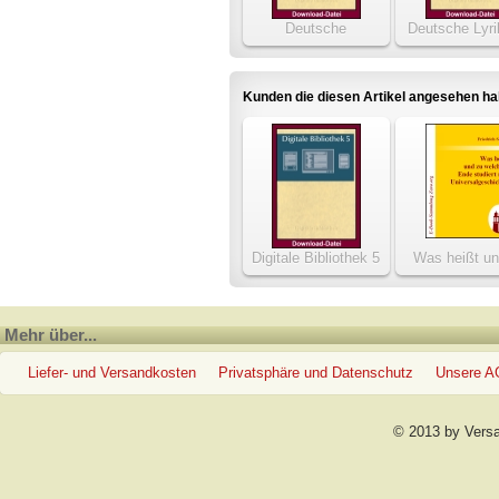
Deutsche
Deutsche Lyri
Autobiographien 1690-
Luther bis R
1930
Kunden die diesen Artikel angesehen h
Digitale Bibliothek 5
Was heißt un
(Download)
welchem Ende s
man
Universalgesc
Mehr über...
Liefer- und Versandkosten
Privatsphäre und Datenschutz
Unsere 
© 2013 by Vers