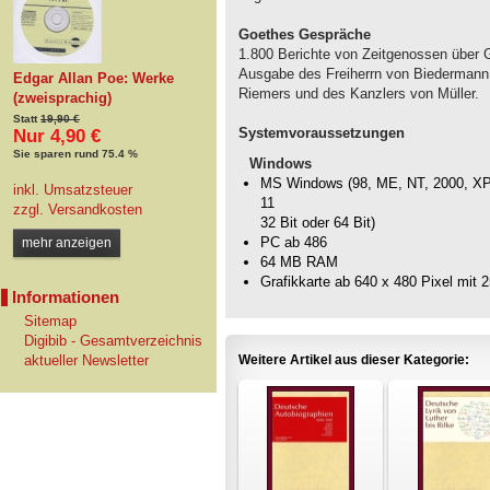
Goethes Gespräche
1.800 Berichte von Zeitgenossen über
Ausgabe des Freiherrn von Biedermann
Edgar Allan Poe: Werke
Riemers und des Kanzlers von Müller.
(zweisprachig)
Statt
19,90 €
Systemvoraussetzungen
Nur 4,90 €
Sie sparen rund 75.4 %
Windows
MS Windows (98, ME, NT, 2000, XP, 
inkl. Umsatzsteuer
11
zzgl.
Versandkosten
32 Bit oder 64 Bit)
PC ab 486
mehr anzeigen
64 MB RAM
Grafikkarte ab 640 x 480 Pixel mit 
Informationen
Sitemap
Digibib - Gesamtverzeichnis
aktueller Newsletter
Weitere Artikel aus dieser Kategorie: