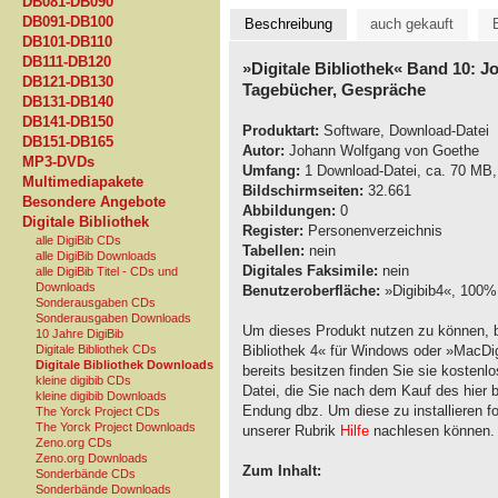
DB081-DB090
DB091-DB100
Beschreibung
auch gekauft
DB101-DB110
DB111-DB120
»Digitale Bibliothek« Band 10: J
DB121-DB130
Tagebücher, Gespräche
DB131-DB140
DB141-DB150
Produktart:
Software, Download-Datei
DB151-DB165
Autor:
Johann Wolfgang von Goethe
MP3-DVDs
Umfang:
1 Download-Datei, ca. 70 MB
Multimediapakete
Bildschirmseiten:
32.661
Besondere Angebote
Abbildungen:
0
Digitale Bibliothek
Register:
Personenverzeichnis
alle DigiBib CDs
Tabellen:
nein
alle DigiBib Downloads
Digitales Faksimile:
nein
alle DigiBib Titel - CDs und
Downloads
Benutzeroberfläche:
»Digibib4«, 100% 
Sonderausgaben CDs
Sonderausgaben Downloads
Um dieses Produkt nutzen zu können, b
10 Jahre DigiBib
Bibliothek 4« für Windows oder »MacDig
Digitale Bibliothek CDs
Digitale Bibliothek Downloads
bereits besitzen finden Sie sie kostenl
kleine digibib CDs
Datei, die Sie nach dem Kauf des hier 
kleine digibib Downloads
Endung dbz. Um diese zu installieren fol
The Yorck Project CDs
The Yorck Project Downloads
unserer Rubrik
Hilfe
nachlesen können.
Zeno.org CDs
Zeno.org Downloads
Zum Inhalt:
Sonderbände CDs
Sonderbände Downloads