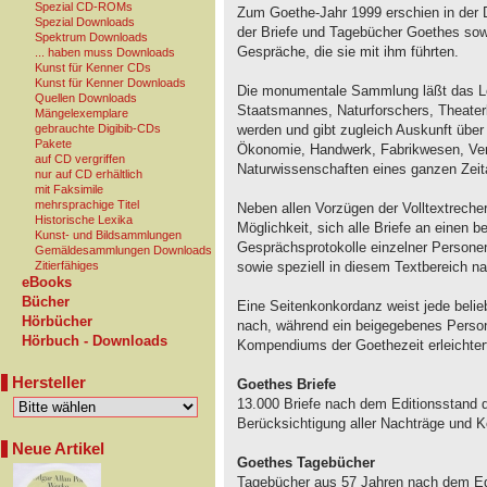
Spezial CD-ROMs
Zum Goethe-Jahr 1999 erschien in der 
Spezial Downloads
der Briefe und Tagebücher Goethes sow
Spektrum Downloads
Gespräche, die sie mit ihm führten.
... haben muss Downloads
Kunst für Kenner CDs
Kunst für Kenner Downloads
Die monumentale Sammlung läßt das Le
Quellen Downloads
Staatsmannes, Naturforschers, Theater
Mängelexemplare
werden und gibt zugleich Auskunft über d
gebrauchte Digibib-CDs
Pakete
Ökonomie, Handwerk, Fabrikwesen, Verk
auf CD vergriffen
Naturwissenschaften eines ganzen Zeita
nur auf CD erhältlich
mit Faksimile
mehrsprachige Titel
Neben allen Vorzügen der Volltextreche
Historische Lexika
Möglichkeit, sich alle Briefe an einen
Kunst- und Bildsammlungen
Gesprächsprotokolle einzelner Personen
Gemäldesammlungen Downloads
sowie speziell in diesem Textbereich 
Zitierfähiges
eBooks
Bücher
Eine Seitenkonkordanz weist jede belie
Hörbücher
nach, während ein beigegebenes Person
Hörbuch - Downloads
Kompendiums der Goethezeit erleichter
Hersteller
Goethes Briefe
13.000 Briefe nach dem Editionsstand 
Berücksichtigung aller Nachträge und Ko
Neue Artikel
Goethes Tagebücher
Tagebücher aus 57 Jahren nach dem Ed