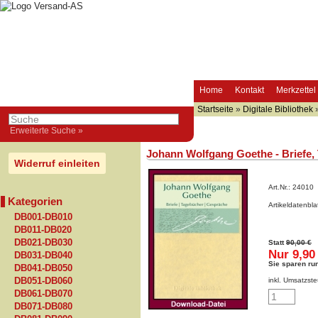
Home
Kontakt
Merkzettel
Startseite
»
Digitale Bibliothek
Erweiterte Suche »
Johann Wolfgang Goethe - Briefe,
Widerruf einleiten
Art.Nr.:
24010
Kategorien
Artikeldatenbl
DB001-DB010
DB011-DB020
DB021-DB030
Statt
90,00 €
Nur 9,90
DB031-DB040
Sie sparen ru
DB041-DB050
DB051-DB060
inkl. Umsatzste
DB061-DB070
DB071-DB080