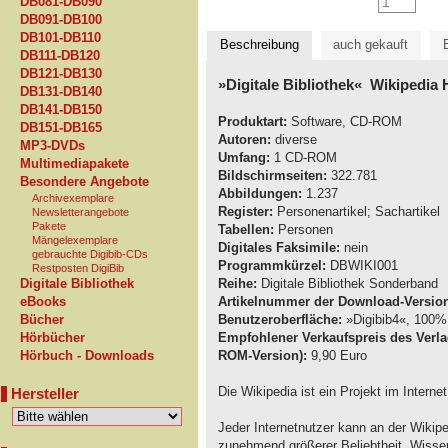
DB081-DB090
DB091-DB100
DB101-DB110
Beschreibung
auch gekauft
DB111-DB120
DB121-DB130
»Digitale Bibliothek« Wikipedia 
DB131-DB140
DB141-DB150
Produktart:
Software, CD-ROM
DB151-DB165
Autoren:
diverse
MP3-DVDs
Umfang:
1 CD-ROM
Multimediapakete
Bildschirmseiten:
322.781
Besondere Angebote
Abbildungen:
1.237
Archivexemplare
Register:
Personenartikel; Sachartikel
Newsletterangebote
Pakete
Tabellen:
Personen
Mängelexemplare
Digitales Faksimile:
nein
gebrauchte Digibib-CDs
Programmkürzel:
DBWIKI001
Restposten DigiBib
Reihe:
Digitale Bibliothek Sonderband
Digitale Bibliothek
Artikelnummer der Download-Versio
eBooks
Benutzeroberfläche:
»Digibib4«, 100% 
Bücher
Empfohlener Verkaufspreis des Verla
Hörbücher
ROM-Version):
9,90 Euro
Hörbuch - Downloads
Die Wikipedia ist ein Projekt im Interne
Hersteller
Jeder Internetnutzer kann an der Wikiped
zunehmend größerer Beliebtheit. Wissen