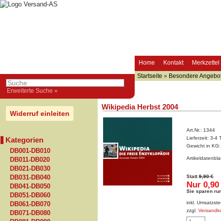
Home
Kontakt
Merkzettel
Startseite
»
Besondere Angebo
Erweiterte Suche »
Wikipedia Herbst 2004
Widerruf einleiten
Art.Nr.:
1344
Lieferzeit:
3-4 
Kategorien
Gewicht in KG
DB001-DB010
Artikeldatenbl
DB011-DB020
DB021-DB030
Statt
9,90 €
DB031-DB040
Nur 0,90
DB041-DB050
Sie sparen ru
DB051-DB060
inkl. Umsatzste
DB061-DB070
zzgl.
Versandk
DB071-DB080