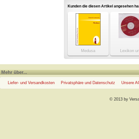
Kunden die diesen Artikel angesehen h
Medusa
Lexikon u
Weltgeschicht
Erotik
Mehr über...
Liefer- und Versandkosten
Privatsphäre und Datenschutz
Unsere 
© 2013 by Vers