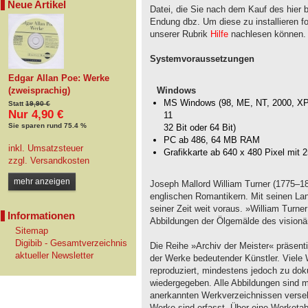
Neue Artikel
Datei, die Sie nach dem Kauf des hier 
Endung dbz. Um diese zu installieren fol
unserer Rubrik
Hilfe
nachlesen können.
Systemvoraussetzungen
Edgar Allan Poe: Werke
Windows
(zweisprachig)
MS Windows (98, ME, NT, 2000, XP, 
Statt
19,90 €
Nur 4,90 €
11
Sie sparen rund 75.4 %
32 Bit oder 64 Bit)
PC ab 486, 64 MB RAM
inkl. Umsatzsteuer
Grafikkarte ab 640 x 480 Pixel mit 
zzgl.
Versandkosten
mehr anzeigen
Joseph Mallord William Turner (1775–1851
englischen Romantikern. Mit seinen La
seiner Zeit weit voraus. »William Turne
Informationen
Abbildungen der Ölgemälde des visionä
Sitemap
Digibib - Gesamtverzeichnis
Die Reihe »Archiv der Meister« präsentie
aktueller Newsletter
der Werke bedeutender Künstler. Viele 
reproduziert, mindestens jedoch zu d
wiedergegeben. Alle Abbildungen sind m
anerkannten Werkverzeichnissen versehe
Werke sind erfasst. Über eine Werketab