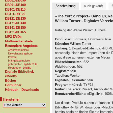
DB081-DB090
DB091-DB100
Beschreibung
auch gekauft
DB101-DB110
DB111-DB120
»The Yorck Project« Band 18, Re
DB121-DB130
William Turner - Digitales Verze
DB131-DB140
DB141-DB150
Katalog der Werke William Turners
DB151-DB165
MP3-DVDs
Produktart:
Software, Download-Datei
Multimediapakete
Künstler:
William Turner
Besondere Angebote
Umfang:
1 Download-Datei, ca. 440 MB,
Archivexemplare
notwendig. Nach dem Import kann die D
Newsletterangebote
aber, diese auf einem externen Medium
Pakete
Mängelexemplare
Bildschirmseiten:
622
gebrauchte Digibib-CDs
Abbildungen:
552
Restposten DigiBib
Register:
nein
Digitale Bibliothek
Tabellen:
Werke
eBooks
Digitales Faksimile:
nein
Bücher
Programmkürzel:
TYP18
Hörbücher
Reihe:
The Yorck Project, Archiv der M
Hörbuch - Downloads
Benutzeroberfläche:
»Digibib4«, 100% 
Hersteller
Um dieses Produkt nutzen zu können, b
Bibliothek 4« für Windows oder »MacDig
bereits besitzen finden Sie sie kostenl