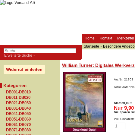
Home
Kontakt
Merkzettel
Startseite
»
Besondere Angebo
Erweiterte Suche »
William Turner: Digitales Werkverz
Widerruf einleiten
Art.Nr.:
21763
Kategorien
Artikeldatenbl
DB001-DB010
DB011-DB020
DB021-DB030
Statt
29,90 €
Nur 9,90
DB031-DB040
Sie sparen ru
DB041-DB050
DB051-DB060
inkl. Umsatzste
DB061-DB070
DB071-DB080