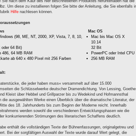
ie Sie nach dem Kauf des hier beschriebenen Produktes herunterladen hat die
z. Um diese zu installieren folgen Sie bitte der Anleitung, die Sie ebenfalls i
Rubrik
Hilfe
nachlesen können.
oraussetzungen
ws
Mac OS
ndows (98, ME, NT, 2000, XP, Vista, 7, 8, 10,
Mac bis Mac OS X
10.14
t oder 64 Bit)
32 Bit
b 486, 64 MB RAM
PowerPC oder Intel CPU
kkarte ab 640 x 480 Pixel mit 256 Farben
256 MB RAM
lt:
aterstücke, die jeder haben muss« versammelt auf über 15.000
rmseiten die Schlüsselwerke deutscher Dramendichtung. Von Lessing, Goethe
 und Kleist über Hebbel und Grillparzer bis zu Wedekind und Hofmannsthal
n die ausgewählten Werke einen Überblick über die dramatische Literatur, der
Mitte des 18. Jahrhunderts bis zum Beginn der Moderne reicht. Innerhalb
eitrahmens werden sowohl die verschiedenen Entwicklungsphasen wie die
der konkurrierenden Strömungen des literarischen Schaffens deutlich.
abe enthält die vollständigen Texte der Bühnenfassungen, originalgetreu und
rt. Bei der sorgfältigen Auswahl der Texte wurde darauf Wert gelegt, die