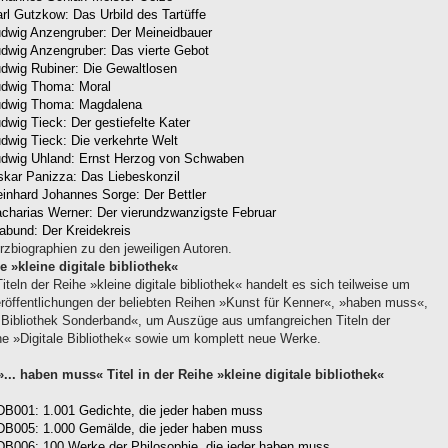
rl Gutzkow: Das Urbild des Tartüffe
dwig Anzengruber: Der Meineidbauer
dwig Anzengruber: Das vierte Gebot
dwig Rubiner: Die Gewaltlosen
udwig Thoma: Moral
udwig Thoma: Magdalena
dwig Tieck: Der gestiefelte Kater
dwig Tieck: Die verkehrte Welt
dwig Uhland: Ernst Herzog von Schwaben
kar Panizza: Das Liebeskonzil
inhard Johannes Sorge: Der Bettler
charias Werner: Der vierundzwanzigste Februar
abund: Der Kreidekreis
rzbiographien zu den jeweiligen Autoren.
e »kleine digitale bibliothek«
iteln der Reihe »kleine digitale bibliothek« handelt es sich teilweise um
röffentlichungen der beliebten Reihen »Kunst für Kenner«, »haben muss«,
e Bibliothek Sonderband«, um Auszüge aus umfangreichen Titeln der
he »Digitale Bibliothek« sowie um komplett neue Werke.
»... haben muss« Titel in der Reihe »kleine digitale bibliothek«
B001: 1.001 Gedichte, die jeder haben muss
B005: 1.000 Gemälde, die jeder haben muss
B006: 100 Werke der Philosophie, die jeder haben muss