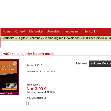
Home
Kontakt
Merkzettel
Anmelden
Impressum
Ihr Konto
Startseite
»
Digitale Bibliothek
»
kleine digibib Downloads
»
100 Theaterstücke, 
terstücke, die jeder haben muss
Merken:
Art.Nr.:
23316
Artikeldatenblatt drucken
Statt
9,90 €
Nur 3,90 €
Sie sparen rund 60.6 %
inkl. Umsatzsteuer