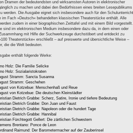
ten Dramen der bedeutendsten und wirksamsten Autoren in elektronischer
änglich zu machen und dabei den Bedürfnissen eines breiten Lesepublikums
zu werden. Die Ausgabe eignet sich insbesondere auch für den Schulunterricht
ie im Fach »Deutsch« behandelten klassischen Theaterstücke enthält. Alle
erden zudem in einer biographischen Zeittafel und mit einem Bild vorgestellt.
e sind im elektronischen Medium insbesondere dazu da, in dem einen oder
Zusammhang mit Hilfe der Suchwerkzeuge durchstöbert und entdeckt zu
»100 Theaterstücke« erschließt – auf preiswerte und übersichtliche Weise –
er, die die Welt bedeuten.
sgabe enthält folgende Werke:
no Holz: Die Familie Selicke
no Holz: Sozialaristokraten
ugust Stramm: Sancta Susanna
ugust Stramm: Geschehen
ugust von Kotzebue: Menschenhaß und Reue
gust von Kotzebue: Die deutschen Kleinstädter
ristian Dietrich Grabbe: Scherz, Satire, Ironie und tiefere Bedeutung
ristian Dietrich Grabbe: Don Juan und Faust
ristian Dietrich Grabbe: Napoleon oder die hundert Tage
ristian Dietrich Grabbe: Hannibal
ristian Fürchtegott Gellert: Die zärtlichen Schwestern
lemens Brentano: Ponce de Leon
rdinand Raimund: Der Barometermacher auf der Zauberinsel