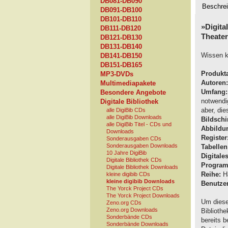
DB081-DB090
Beschre
DB091-DB100
DB101-DB110
»Digita
DB111-DB120
Theater
DB121-DB130
DB131-DB140
Wissen k
DB141-DB150
DB151-DB165
Produkta
MP3-DVDs
Autoren:
Multimediapakete
Umfang:
Besondere Angebote
notwendi
Digitale Bibliothek
aber, di
alle DigiBib CDs
alle DigiBib Downloads
Bildschi
alle DigiBib Titel - CDs und
Abbildu
Downloads
Register
Sonderausgaben CDs
Sonderausgaben Downloads
Tabellen
10 Jahre DigiBib
Digitale
Digitale Bibliothek CDs
Program
Digitale Bibliothek Downloads
Reihe:
H
kleine digibib CDs
kleine digibib Downloads
Benutzer
The Yorck Project CDs
The Yorck Project Downloads
Um diese
Zeno.org CDs
Zeno.org Downloads
Biblioth
Sonderbände CDs
bereits 
Sonderbände Downloads