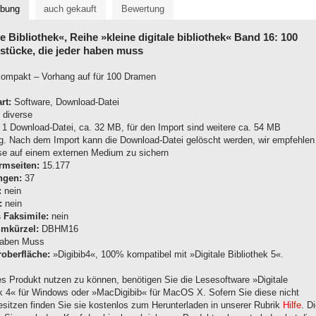
ibung
auch gekauft
Bewertung
le Bibliothek«, Reihe »kleine digitale bibliothek« Band 16: 100
stücke, die jeder haben muss
ompakt – Vorhang auf für 100 Dramen
rt:
Software, Download-Datei
diverse
1 Download-Datei, ca. 32 MB, für den Import sind weitere ca. 54 MB
g. Nach dem Import kann die Download-Datei gelöscht werden, wir empfehlen
ese auf einem externen Medium zu sichern
rmseiten:
15.177
ngen:
37
:
nein
:
nein
s Faksimile:
nein
mkürzel:
DBHM16
aben Muss
oberfläche:
»Digibib4«, 100% kompatibel mit »Digitale Bibliothek 5«.
s Produkt nutzen zu können, benötigen Sie die Lesesoftware »Digitale
ek 4« für Windows oder »MacDigibib« für MacOS X. Sofern Sie diese nicht
besitzen finden Sie sie kostenlos zum Herunterladen in unserer Rubrik
Hilfe
. D