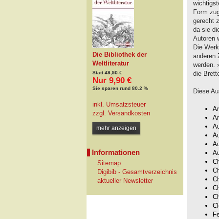
wichtigs
Form zug
gerecht 
da sie d
Autoren w
Die Werk
Die Bibliothek der
anderen 
Weltliteratur
werden. 
Statt
49,90 €
die Brett
Nur 9,90 €
Sie sparen rund 80.2 %
Diese Au
inkl. Umsatzsteuer
Ar
zzgl.
Versandkosten
Ar
A
mehr anzeigen
A
A
Informationen
Au
Ch
Sitemap
Ch
Digibib - Gesamtverzeichnis
Ch
aktueller Newsletter
Ch
Ch
C
Fe