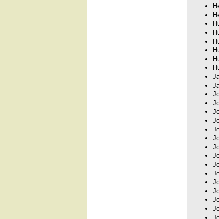
He
H
Hu
H
Hu
Hu
Hu
Hu
Ja
Ja
Jo
Jo
Jo
Jo
Jo
Jo
Jo
Jo
Jo
J
Jo
Jo
Jo
Jo
Jo