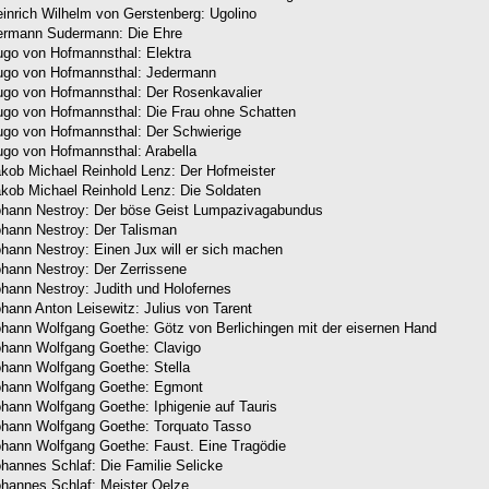
inrich Wilhelm von Gerstenberg: Ugolino
ermann Sudermann: Die Ehre
go von Hofmannsthal: Elektra
ugo von Hofmannsthal: Jedermann
go von Hofmannsthal: Der Rosenkavalier
go von Hofmannsthal: Die Frau ohne Schatten
go von Hofmannsthal: Der Schwierige
go von Hofmannsthal: Arabella
kob Michael Reinhold Lenz: Der Hofmeister
kob Michael Reinhold Lenz: Die Soldaten
hann Nestroy: Der böse Geist Lumpazivagabundus
hann Nestroy: Der Talisman
hann Nestroy: Einen Jux will er sich machen
hann Nestroy: Der Zerrissene
hann Nestroy: Judith und Holofernes
hann Anton Leisewitz: Julius von Tarent
hann Wolfgang Goethe: Götz von Berlichingen mit der eisernen Hand
hann Wolfgang Goethe: Clavigo
hann Wolfgang Goethe: Stella
ohann Wolfgang Goethe: Egmont
hann Wolfgang Goethe: Iphigenie auf Tauris
hann Wolfgang Goethe: Torquato Tasso
hann Wolfgang Goethe: Faust. Eine Tragödie
hannes Schlaf: Die Familie Selicke
hannes Schlaf: Meister Oelze