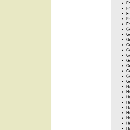
Fr
Fr
Fr
Fr
Fr
Ge
Ge
G
Go
Go
Go
Go
Go
Go
Go
Gu
He
He
He
He
He
He
He
He
He