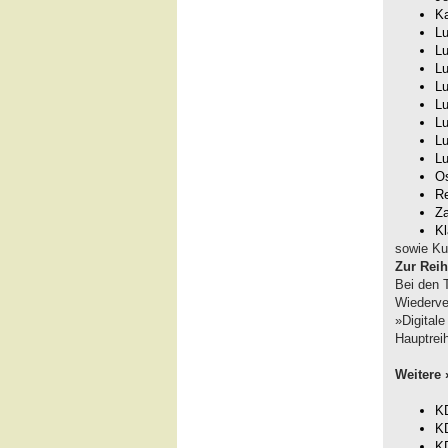
Ka
Lu
Lu
Lu
L
L
Lu
Lu
Lu
Os
Re
Za
Kl
sowie Ku
Zur Reih
Bei den T
Wiederve
»Digital
Hauptrei
Weitere 
KD
KD
KD