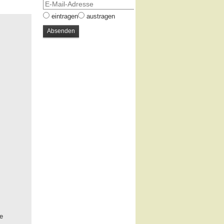
eintragen
austragen
ie