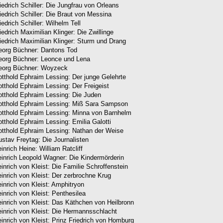
iedrich Schiller: Die Jungfrau von Orleans
iedrich Schiller: Die Braut von Messina
iedrich Schiller: Wilhelm Tell
iedrich Maximilian Klinger: Die Zwillinge
iedrich Maximilian Klinger: Sturm und Drang
org Büchner: Dantons Tod
org Büchner: Leonce und Lena
eorg Büchner: Woyzeck
tthold Ephraim Lessing: Der junge Gelehrte
tthold Ephraim Lessing: Der Freigeist
tthold Ephraim Lessing: Die Juden
tthold Ephraim Lessing: Miß Sara Sampson
tthold Ephraim Lessing: Minna von Barnhelm
tthold Ephraim Lessing: Emilia Galotti
tthold Ephraim Lessing: Nathan der Weise
stav Freytag: Die Journalisten
inrich Heine: William Ratcliff
inrich Leopold Wagner: Die Kindermörderin
inrich von Kleist: Die Familie Schroffenstein
inrich von Kleist: Der zerbrochne Krug
inrich von Kleist: Amphitryon
inrich von Kleist: Penthesilea
inrich von Kleist: Das Käthchen von Heilbronn
inrich von Kleist: Die Hermannsschlacht
inrich von Kleist: Prinz Friedrich von Homburg