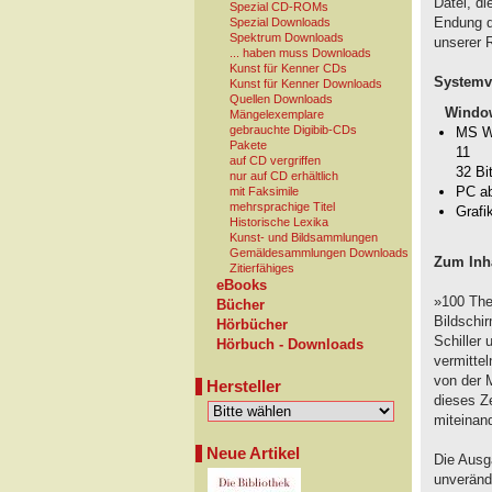
Datei, d
Spezial CD-ROMs
Endung db
Spezial Downloads
Spektrum Downloads
unserer 
... haben muss Downloads
Kunst für Kenner CDs
Systemv
Kunst für Kenner Downloads
Quellen Downloads
Windo
Mängelexemplare
gebrauchte Digibib-CDs
MS Wi
Pakete
11
auf CD vergriffen
32 Bi
nur auf CD erhältlich
PC a
mit Faksimile
mehrsprachige Titel
Grafi
Historische Lexika
Kunst- und Bildsammlungen
Gemäldesammlungen Downloads
Zum Inha
Zitierfähiges
eBooks
»100 The
Bücher
Bildschi
Hörbücher
Schiller
Hörbuch - Downloads
vermittel
von der 
Hersteller
dieses Z
miteinan
Neue Artikel
Die Ausg
unverände