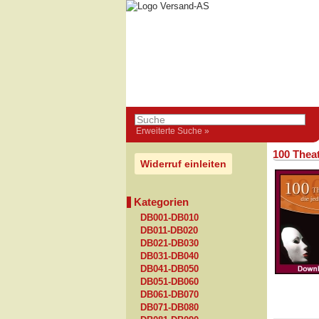
Erweiterte Suche »
100 Thea
Widerruf einleiten
Kategorien
DB001-DB010
DB011-DB020
DB021-DB030
DB031-DB040
DB041-DB050
DB051-DB060
DB061-DB070
DB071-DB080