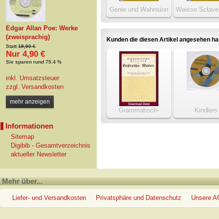
Genie und Wahnsinn
Weisse Sclave
die Leiden des
Edgar Allan Poe: Werke
(zweisprachig)
Kunden die diesen Artikel angesehen h
Statt
19,90 €
Nur 4,90 €
Sie sparen rund 75.4 %
inkl. Umsatzsteuer
zzgl.
Versandkosten
mehr anzeigen
Grammatisch-
Kindlers
kritisches Wörterbuch
Malereilexi
Informationen
der hochdt. Mundart
Sitemap
Digibib - Gesamtverzeichnis
aktueller Newsletter
Mehr über...
Liefer- und Versandkosten
Privatsphäre und Datenschutz
Unsere 