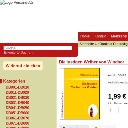
Home
Kontakt
Merkzettel
Startseite
»
eBooks
»
Die lusti
Erweiterte Suche »
Die lustigen Weiber von Windsor
Widerruf einleiten
Art.Nr.:
50477
Kategorien
Artikeldatenbl
DB001-DB010
DB011-DB020
1,99 €
DB021-DB030
DB031-DB040
inkl. Umsatzste
DB041-DB050
DB051-DB060
DB061-DB070
DB071-DB080