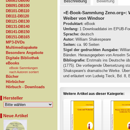
DB081-DB090
Beschreibung
Bewertung
DB091-DB100
DB101-DB110
»E-Book-Sammlung Zeno.org«: W
DB111-DB120
Weiber von Windsor
DB121-DB130
Produktart:
eBook
DB131-DB140
Umfang:
1 Downloaddatei im EPUB-Fo
DB141-DB150
Sprache:
deutsch
DB151-DB165
Autor:
William Shakespeare
MP3-DVDs
Seiten:
ca. 90 Seiten
Multimediapakete
Sigel der gedruckten Ausgabe:
Willia
Besondere Angebote
Bänden. Herausgegeben von Anselm Schl
Digitale Bibliothek
Bibliografie:
Erstmals ins Deutsche üb
eBooks
(1775). Die vorliegende Übersetzung st
eBook-Sammlungen
Shakspeare's dramatische Werke. Übers
nach Autoren sortiert
und erläutert von Ludwig Tieck, Bd. 8, 
Bücher
Hörbücher
Hörbuch - Downloads
Weitere Artikel aus dieser Kategorie:
Hersteller
Neue Artikel