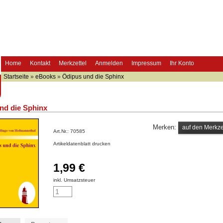
Home
Kontakt
Merkzettel
Anmelden
Impressum
Ihr Konto
Startseite
»
eBooks
»
Ödipus und die Sphinx
nd die Sphinx
Merken:
Art.Nr.:
70585
Artikeldatenblatt drucken
1,99 €
inkl. Umsatzsteuer