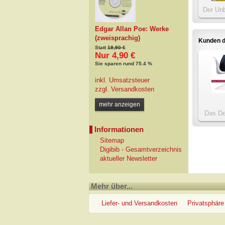
Der Un
Edgar Allan Poe: Werke
(zweisprachig)
Kunden d
Statt
19,90 €
Nur 4,90 €
Sie sparen rund 75.4 %
inkl. Umsatzsteuer
zzgl.
Versandkosten
mehr anzeigen
Das De
Informationen
Sitemap
Digibib - Gesamtverzeichnis
aktueller Newsletter
Mehr über...
Liefer- und Versandkosten
Privatsphäre