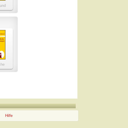
 und
oemata
che
ngen
Hilfe