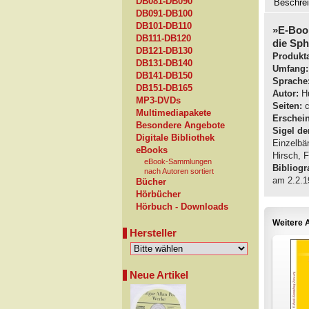
DB081-DB090
Beschre
DB091-DB100
DB101-DB110
»E-Boo
DB111-DB120
die Sph
DB121-DB130
Produkta
DB131-DB140
Umfang:
DB141-DB150
Sprache
DB151-DB165
Autor:
Hu
MP3-DVDs
Seiten:
c
Multimediapakete
Erschei
Besondere Angebote
Sigel de
Digitale Bibliothek
Einzelbä
eBooks
Hirsch, F
eBook-Sammlungen
Bibliogra
nach Autoren sortiert
am 2.2.1
Bücher
Hörbücher
Hörbuch - Downloads
Weitere A
Hersteller
Neue Artikel