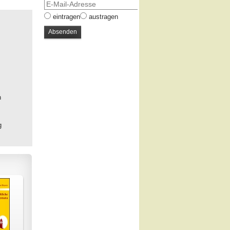
eintragen
austragen
n
g