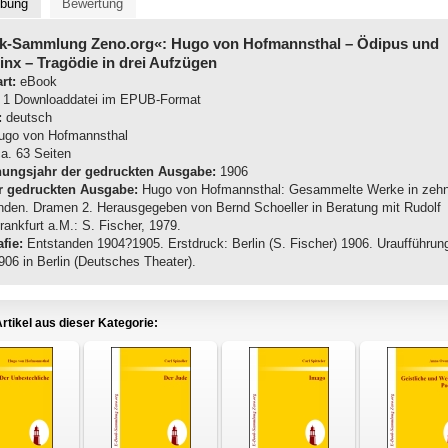
ibung
Bewertung
k-Sammlung Zeno.org«: Hugo von Hofmannsthal
– Ödipus und
inx – Tragödie in drei Aufzügen
rt:
eBook
1 Downloaddatei im EPUB-Format
:
deutsch
go von Hofmannsthal
a. 63 Seiten
nungsjahr der gedruckten Ausgabe:
1906
r gedruckten Ausgabe:
Hugo von Hofmannsthal: Gesammelte Werke in zeh
nden. Dramen 2. Herausgegeben von Bernd Schoeller in Beratung mit Rudolf
rankfurt a.M.: S. Fischer, 1979.
fie:
Entstanden 1904?1905. Erstdruck: Berlin (S. Fischer) 1906. Uraufführun
906 in Berlin (Deutsches Theater).
rtikel aus dieser Kategorie: