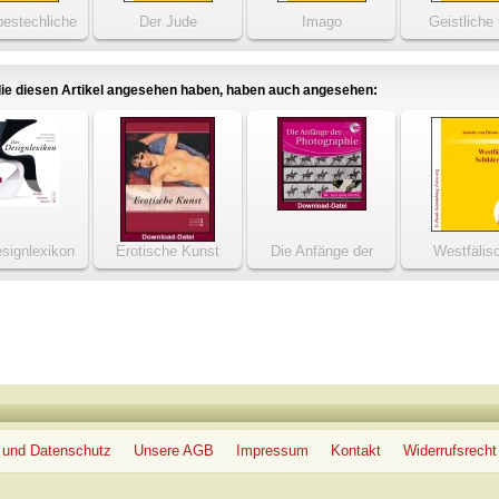
bestechliche
Der Jude
Imago
Geistliche
Weltliche P
ie diesen Artikel angesehen haben, haben auch angesehen:
signlexikon
Erotische Kunst
Die Anfänge der
Westfälis
Photographie
Schilderu
 und Datenschutz
Unsere AGB
Impressum
Kontakt
Widerrufsrecht