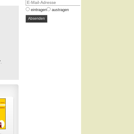
eintragen
austragen
7.