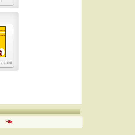
n
hschen
Hilfe