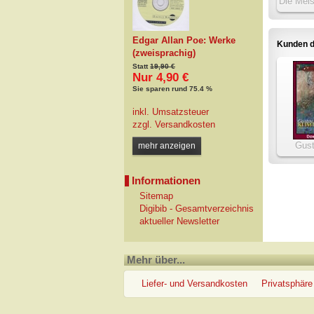
Die Meis
Nü
Edgar Allan Poe: Werke
Kunden d
(zweisprachig)
Statt
19,90 €
Nur 4,90 €
Sie sparen rund 75.4 %
inkl. Umsatzsteuer
zzgl.
Versandkosten
Gust
mehr anzeigen
Di
Werkv
Informationen
Sitemap
Digibib - Gesamtverzeichnis
aktueller Newsletter
Mehr über...
Liefer- und Versandkosten
Privatsphäre