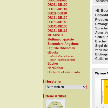
DB081-DB090
Beschre
DB091-DB100
DB101-DB110
»E-Boo
DB111-DB120
Lotosbl
DB121-DB130
Produkta
DB131-DB140
Umfang:
DB141-DB150
Sprache
DB151-DB165
Autor:
Ad
MP3-DVDs
Seiten:
c
Multimediapakete
Erschei
Besondere Angebote
Sigel de
Digitale Bibliothek
zehn Bän
eBooks
Bibliogra
eBook-Sammlungen
Gedichte,
nach Autoren sortiert
Bücher
Hörbücher
Hörbuch - Downloads
Weitere A
Hersteller
Neue Artikel