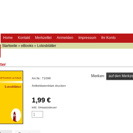
Home
Kontakt
Merkzettel
Anmelden
Impressum
Ihr Konto
Startseite
»
eBooks
»
Lotosblätter
ter
Merken:
Art.Nr.:
71098
Artikeldatenblatt drucken
1,99 €
inkl. Umsatzsteuer