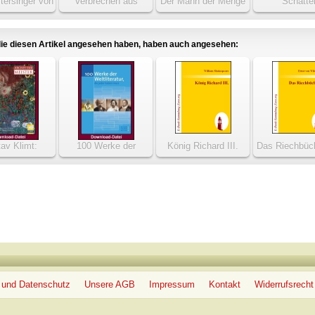
tersinger von
Verbrechen aus
Der Mann der Menge
Schatte
rnberg
Ehrsucht
ie diesen Artikel angesehen haben, haben auch angesehen:
av Klimt:
100 Werke der
König Richard III.
Das Riechbüc
gitales
Weltliteratur, die jeder
erzeichnis
haben muss
 und Datenschutz
Unsere AGB
Impressum
Kontakt
Widerrufsrecht