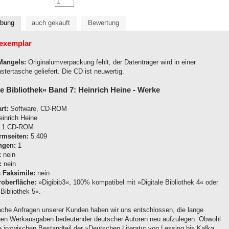
ibung
auch gekauft
Bewertung
exemplar
Mangels:
Originalumverpackung fehlt, der Datenträger wird in einer
stertasche geliefert. Die CD ist neuwertig.
le Bibliothek« Band 7: Heinrich Heine - Werke
rt:
Software, CD-ROM
inrich Heine
1 CD-ROM
rmseiten:
5.409
ngen:
1
:
nein
:
nein
s Faksimile:
nein
oberfläche:
»Digibib3«, 100% kompatibel mit »Digitale Bibliothek 4« oder
 Bibliothek 5«.
fache Anfragen unserer Kunden haben wir uns entschlossen, die lange
enen Werkausgaben bedeutender deutscher Autoren neu aufzulegen. Obwohl
te inzwischen Bestandteil der »Deutschen Literatur von Lessing bis Kafka