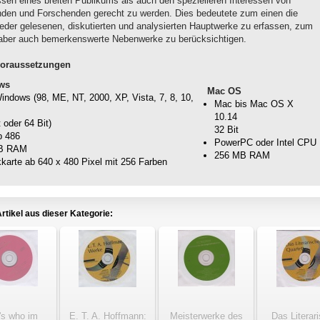
ssen eines breiten Publikums als auch den spezielleren Interessen von
nden und Forschenden gerecht zu werden. Dies bedeutete zum einen die
eder gelesenen, diskutierten und analysierten Hauptwerke zu erfassen, zum
aber auch bemerkenswerte Nebenwerke zu berücksichtigen.
oraussetzungen
ws
Mac OS
ndows (98, ME, NT, 2000, XP, Vista, 7, 8, 10,
Mac bis Mac OS X
10.14
t oder 64 Bit)
32 Bit
b 486
PowerPC oder Intel CPU
B RAM
256 MB RAM
kkarte ab 640 x 480 Pixel mit 256 Farben
rtikel aus dieser Kategorie:
s who im
E. T. A. Hoffmann:
Meisterwerke des
Das Literar