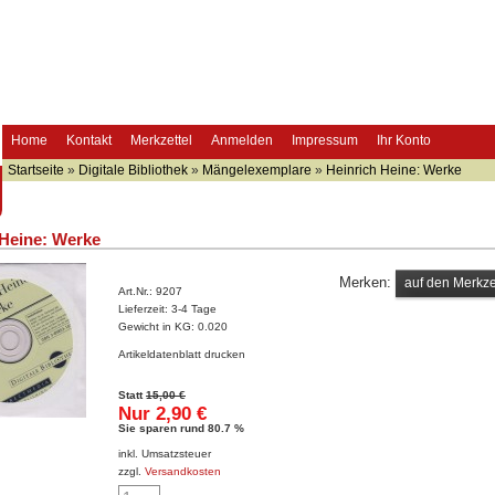
Home
Kontakt
Merkzettel
Anmelden
Impressum
Ihr Konto
Startseite
»
Digitale Bibliothek
»
Mängelexemplare
»
Heinrich Heine: Werke
 Heine: Werke
Merken:
Art.Nr.:
9207
Lieferzeit:
3-4 Tage
Gewicht in KG:
0.020
Artikeldatenblatt drucken
Statt
15,00 €
Nur 2,90 €
Sie sparen rund 80.7 %
inkl. Umsatzsteuer
zzgl.
Versandkosten