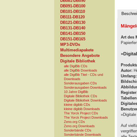
DB081-DB090
DB091-DB100
DB101-DB110
Beschre
DB111-DB120
DB121-DB130
Mängel
DB131-DB140
DB141-DB150
Art des 
DB151-DB165
Papierfen
MP3-DVDs
Multimediapakete
»Digita
Besondere Angebote
Digitale Bibliothek
Produkta
alle DigiBib CDs
Autor:
He
alle DigiBib Downloads
alle DigiBib Titel - CDs und
Umfang:
Downloads
Bildschi
Sonderausgaben CDs
Abbildu
Sonderausgaben Downloads
10 Jahre DigiBib
Register
Digitale Bibliothek CDs
Tabellen
Digitale Bibliothek Downloads
Digitale
kleine digibib CDs
Benutzer
kleine digibib Downloads
The Yorck Project CDs
»Digitale
The Yorck Project Downloads
Zeno.org CDs
Auf viel
Zeno.org Downloads
Sonderbände CDs
vergriff
Sonderbände Downloads
alle Tex