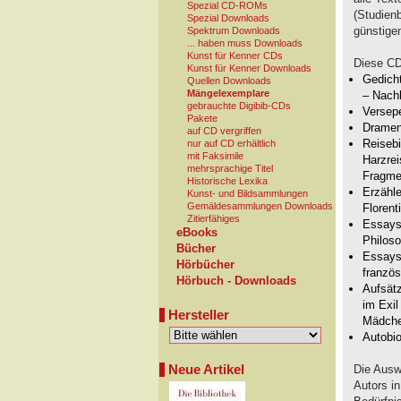
Spezial CD-ROMs
(Studienb
Spezial Downloads
günstigen
Spektrum Downloads
... haben muss Downloads
Kunst für Kenner CDs
Diese CD
Kunst für Kenner Downloads
Gedich
Quellen Downloads
Mängelexemplare
– Nach
gebrauchte Digibib-CDs
Versepe
Pakete
Dramen:
auf CD vergriffen
Reisebi
nur auf CD erhältlich
mit Faksimile
Harzrei
mehrsprachige Titel
Fragmen
Historische Lexika
Erzähl
Kunst- und Bildsammlungen
Gemäldesammlungen Downloads
Floren
Zitierfähiges
Essays 
eBooks
Philoso
Bücher
Essays
Hörbücher
französ
Hörbuch - Downloads
Aufsätz
im Exil
Hersteller
Mädche
Autobi
Neue Artikel
Die Ausw
Autors i