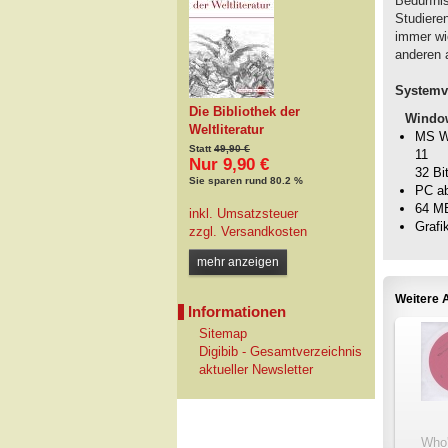
Bedürfni
Studiere
immer wi
anderen 
Systemv
Die Bibliothek der
Windo
Weltliteratur
MS Wi
Statt
49,90 €
11
Nur 9,90 €
32 Bi
Sie sparen rund 80.2 %
PC a
64 M
inkl. Umsatzsteuer
Grafi
zzgl.
Versandkosten
mehr anzeigen
Weitere A
Informationen
Sitemap
Digibib - Gesamtverzeichnis
aktueller Newsletter
Who'