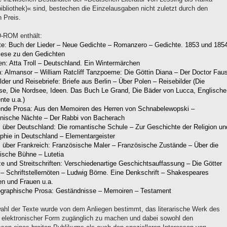
ibliothek)« sind, bestechen die Einzelausgaben nicht zuletzt durch den
 Preis.
-ROM enthält:
te: Buch der Lieder – Neue Gedichte – Romanzero – Gedichte. 1853 und 185
lese zu den Gedichten
n: Atta Troll – Deutschland. Ein Wintermärchen
 Almansor – William Ratcliff Tanzpoeme: Die Göttin Diana – Der Doctor Faus
lder und Reisebriefe: Briefe aus Berlin – Über Polen – Reisebilder (Die
se, Die Nordsee, Ideen. Das Buch Le Grand, Die Bäder von Lucca, Englische
te u.a.)
ende Prosa: Aus den Memoiren des Herren von Schnabelewopski –
tinische Nächte – Der Rabbi von Bacherach
über Deutschland: Die romantische Schule – Zur Geschichte der Religion un
phie in Deutschland – Elementargeister
 über Frankreich: Französische Maler – Französische Zustände – Über die
ische Bühne – Lutetia
e und Streitschriften: Verschiedenartige Geschichtsauffassung – Die Götter
 – Schriftstellernöten – Ludwig Börne. Eine Denkschrift – Shakespeares
n und Frauen u.a.
ographische Prosa: Geständnisse – Memoiren – Testament
ahl der Texte wurde von dem Anliegen bestimmt, das literarische Werk des
n elektronischer Form zugänglich zu machen und dabei sowohl den