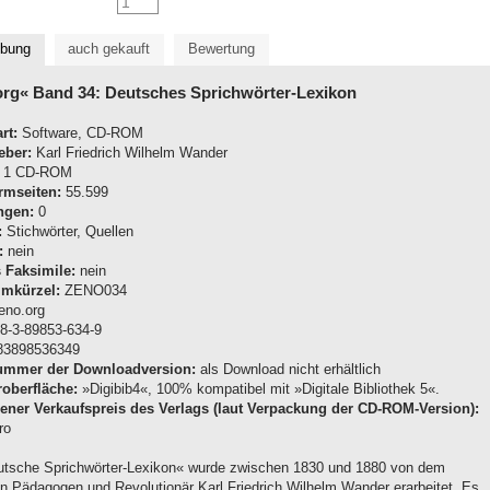
ibung
auch gekauft
Bewertung
org« Band 34: Deutsches Sprichwörter-Lexikon
art:
Software, CD-ROM
eber:
Karl Friedrich Wilhelm Wander
1 CD-ROM
rmseiten:
55.599
ngen:
0
:
Stichwörter, Quellen
:
nein
s Faksimile:
nein
mkürzel:
ZENO034
no.org
8-3-89853-634-9
3898536349
nummer der Downloadversion:
als Download nicht erhältlich
oberfläche:
»Digibib4«, 100% kompatibel mit »Digitale Bibliothek 5«.
ner Verkaufspreis des Verlags (laut Verpackung der CD-ROM-Version):
ro
tsche Sprichwörter-Lexikon« wurde zwischen 1830 und 1880 von dem
n Pädagogen und Revolutionär Karl Friedrich Wilhelm Wander erarbeitet. Es