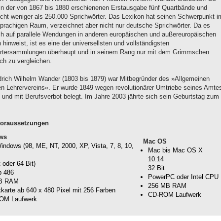
in der von 1867 bis 1880 erschienenen Erstausgabe fünf Quartbände und
nicht weniger als 250.000 Sprichwörter. Das Lexikon hat seinen Schwerpunkt i
prachigen Raum, verzeichnet aber nicht nur deutsche Sprichwörter. Da es
ch auf parallele Wendungen in anderen europäischen und außereuropäischen
hinweist, ist es eine der universellsten und vollständigsten
rtersammlungen überhaupt und in seinem Rang nur mit dem Grimmschen
ch zu vergleichen.
edrich Wilhelm Wander (1803 bis 1879) war Mitbegründer des »Allgemeinen
n Lehrervereins«. Er wurde 1849 wegen revolutionärer Umtriebe seines Amte
 und mit Berufsverbot belegt. Im Jahre 2003 jährte sich sein Geburtstag zum
.
oraussetzungen
ws
Mac OS
ndows (98, ME, NT, 2000, XP, Vista, 7, 8, 10,
Mac bis Mac OS X
10.14
t oder 64 Bit)
32 Bit
b 486
PowerPC oder Intel CPU
B RAM
256 MB RAM
kkarte ab 640 x 480 Pixel mit 256 Farben
CD-ROM Laufwerk
OM Laufwerk