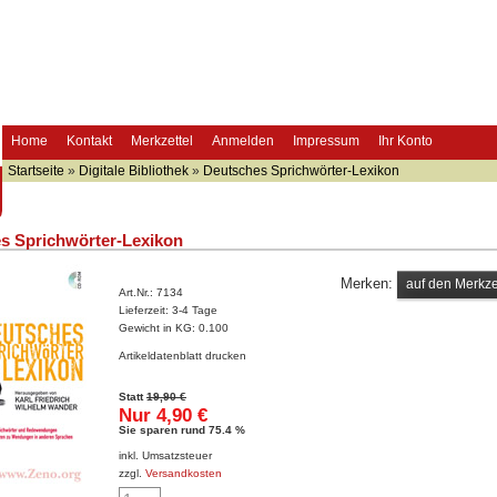
Home
Kontakt
Merkzettel
Anmelden
Impressum
Ihr Konto
Startseite
»
Digitale Bibliothek
»
Deutsches Sprichwörter-Lexikon
s Sprichwörter-Lexikon
Merken:
Art.Nr.:
7134
Lieferzeit:
3-4 Tage
Gewicht in KG:
0.100
Artikeldatenblatt drucken
Statt
19,90 €
Nur 4,90 €
Sie sparen rund 75.4 %
inkl. Umsatzsteuer
zzgl.
Versandkosten