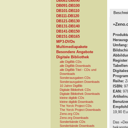
DB081-DB090
DB091-DB100
DB101-DB110
Beschre
DB111-DB120
DB121-DB130
»Zeno.
DB131-DB140
DB141-DB150
Produkt
DB151-DB165
Herausg
MP3-DVDs
Umfang:
Multimediapakete
Bildschi
Besondere Angebote
Abbildu
Digitale Bibliothek
Register
alle DigiBib CDs
Tabellen
alle DigiBib Downloads
alle DigiBib Titel - CDs und
Digitale
Downloads
Program
Sonderausgaben CDs
Reihe:
Ze
Sonderausgaben Downloads
10 Jahre DigiBib
ISBN:
97
Digitale Bibliothek CDs
EAN:
978
Digitale Bibliothek Downloads
Artikel
kleine digibib CDs
Benutzer
kleine digibib Downloads
The Yorck Project CDs
Empfohle
The Yorck Project Downloads
19,90 Eu
Zeno.org CDs
Zeno.org Downloads
Sonderbände CDs
Das »Deu
Sonderbände Downloads
bekannte