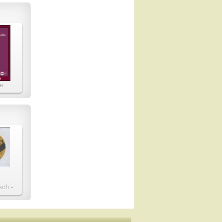
e
chnitte
00
sch -
 Werke