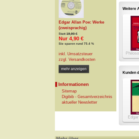
Weitere A
Edgar Allan Poe: Werke
(zweisprachig)
Statt
19,90 €
Nur 4,90 €
Sie sparen rund 75.4 %
Philos
inkl. Umsatzsteuer
zzgl.
Versandkosten
mehr anzeigen
Kunden d
Informationen
Sitemap
Digibib - Gesamtverzeichnis
aktueller Newsletter
Edgar
Werke (
Mehr über...