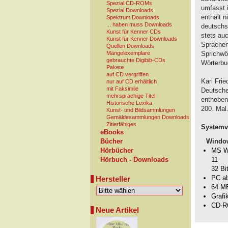
Spezial CD-ROMs
umfasst 
Spezial Downloads
enthält 
Spektrum Downloads
... haben muss Downloads
deutschs
Kunst für Kenner CDs
stets au
Kunst für Kenner Downloads
Sprachen 
Quellen Downloads
Mängelexemplare
Sprichwö
gebrauchte Digibib-CDs
Wörterbu
Pakete
auf CD vergriffen
Karl Fri
nur auf CD erhältlich
mit Faksimile
Deutsche
mehrsprachige Titel
enthoben
Historische Lexika
200. Mal
Kunst- und Bildsammlungen
Gemäldesammlungen Downloads
Zitierfähiges
Systemv
eBooks
Windo
Bücher
MS Wi
Hörbücher
11
Hörbuch - Downloads
32 Bi
PC a
Hersteller
64 M
Grafi
CD-R
Neue Artikel