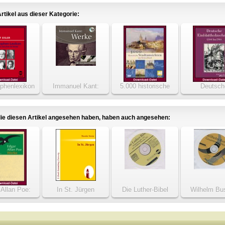
rtikel aus dieser Kategorie:
ophenlexikon
Immanuel Kant:
5.000 historische
Deutsch
Werke
Stadtansichten aus
Einblattholzs
Deutschland
1500-17
ie diesen Artikel angesehen haben, haben auch angesehen:
 Allan Poe:
In St. Jürgen
Die Luther-Bibel
Wilhelm Bu
zweisprachig)
Gesammelte