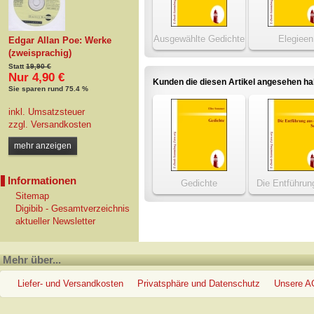
Ausgewählte Gedichte
Elegieen
Edgar Allan Poe: Werke
(zweisprachig)
Statt
19,90 €
Nur 4,90 €
Kunden die diesen Artikel angesehen h
Sie sparen rund 75.4 %
inkl. Umsatzsteuer
zzgl.
Versandkosten
mehr anzeigen
Informationen
Gedichte
Die Entführun
dem Serai
Sitemap
Digibib - Gesamtverzeichnis
aktueller Newsletter
Mehr über...
Liefer- und Versandkosten
Privatsphäre und Datenschutz
Unsere 