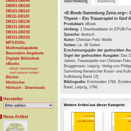
DB081-DB090
Beschreibung
Bewertung
DB091-DB100
DB101-DB110
»E-Book-Sammlung Zeno.org«: Ch
DB111-DB120
Thyest – Ein Trauerspiel in fünf
DB121-DB130
Produktart:
eBook
DB131-DB140
Umfang:
1 Downloaddatei im EPUB-Fo
DB141-DB150
Sprache:
deutsch
DB151-DB165
Autor:
Christian Felix Weiße
MP3-DVDs
Seiten:
ca. 49 Seiten
Multimediapakete
Erscheinungsjahr der gedruckten Au
Besondere Angebote
Sigel der gedruckten Ausgabe:
Das Dr
Digitale Bibliothek
Jahren, Trauerspiele von Christian Fel
eBooks
Brüggemann, Leipzig: Verlag von Philipp
eBook-Sammlungen
Sammlung literarischer Kunst- und Kult
nach Autoren sortiert
Aufklärung Band 12].
Bücher
Bibliografie:
Entstanden 1766. Erstdruc
Hörbücher
Band, Leipzig, 1766.
Hörbuch - Downloads
Hersteller
Weitere Artikel aus dieser Kategorie:
Neue Artikel