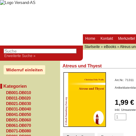
Home
Kontakt
Merkzettel
Startseite
»
eBooks
»
Atreus un
Erweiterte Suche »
Atreus und Thyest
Widerruf einleiten
Art.Nr.:
71311
Kategorien
Artikeldatenbl
DB001-DB010
DB011-DB020
1,99 €
DB021-DB030
DB031-DB040
inkl. Umsatzste
DB041-DB050
DB051-DB060
DB061-DB070
DB071-DB080