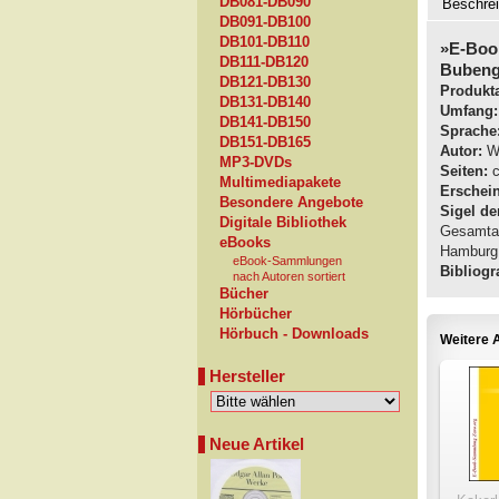
DB081-DB090
Beschre
DB091-DB100
DB101-DB110
»E-Boo
DB111-DB120
Bubenge
DB121-DB130
Produkta
DB131-DB140
Umfang:
DB141-DB150
Sprache
DB151-DB165
Autor:
Wi
MP3-DVDs
Seiten:
c
Multimediapakete
Erschei
Besondere Angebote
Sigel de
Digitale Bibliothek
Gesamtau
eBooks
Hamburg:
eBook-Sammlungen
Bibliogra
nach Autoren sortiert
Bücher
Hörbücher
Hörbuch - Downloads
Weitere A
Hersteller
Neue Artikel