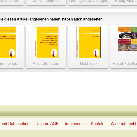
ak oder die
Die Komödie der
Thüringer Erzählungen
König Richar
ichte eines
Irrungen
nkreuzers
ie diesen Artikel angesehen haben, haben auch angesehen:
n meines
Ansichten vom
Nachlese
Paket kdb Ku
 in Briefen
Niederrhein, von
Kenner
usgegeben
Brabant, Flandern,
Holland, Engla
 und Datenschutz
Unsere AGB
Impressum
Kontakt
Widerrufsrecht