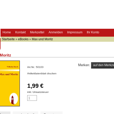
Home
Kontakt
Merkzettel
Anmelden
Impressum
Ihr Konto
Startseite
»
eBooks
»
Max und Moritz
Moritz
Merken:
Art.Nr.:
50103
Artikeldatenblatt drucken
1,99 €
inkl. Umsatzsteuer