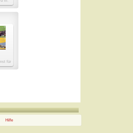
d III.
nst für
Hilfe