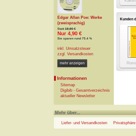
Kakerl
Gesch
Rose
Edgar Allan Poe: Werke
Kunden d
(zweisprachig)
Statt
19,90 €
Nur 4,90 €
Sie sparen rund 75.4 %
inkl. Umsatzsteuer
zzgl.
Versandkosten
Roma
mehr anzeigen
Lebens
hera
Informationen
Sitemap
Digibib - Gesamtverzeichnis
aktueller Newsletter
Mehr über...
Liefer- und Versandkosten
Privatsphäre