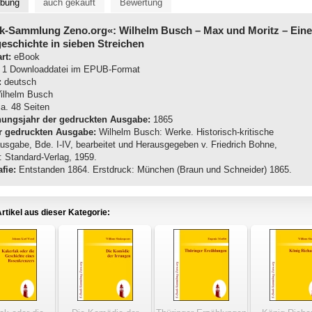
ibung
auch gekauft
Bewertung
k-Sammlung Zeno.org«: Wilhelm Busch
– Max und Moritz – Eine
schichte in sieben Streichen
rt:
eBook
1 Downloaddatei im EPUB-Format
:
deutsch
lhelm Busch
a. 48 Seiten
nungsjahr der gedruckten Ausgabe:
1865
r gedruckten Ausgabe:
Wilhelm Busch: Werke. Historisch-kritische
sgabe, Bde. I-IV, bearbeitet und Herausgegeben v. Friedrich Bohne,
 Standard-Verlag, 1959.
fie:
Entstanden 1864. Erstdruck: München (Braun und Schneider) 1865.
rtikel aus dieser Kategorie: