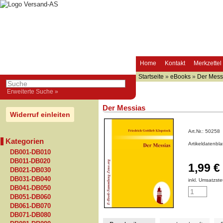
Home
Kontakt
Merkzettel
Startseite
»
eBooks
»
Der Mess
Erweiterte Suche »
Der Messias
Widerruf einleiten
Art.Nr.:
50258
Kategorien
Artikeldatenbl
DB001-DB010
DB011-DB020
1,99 €
DB021-DB030
DB031-DB040
inkl. Umsatzste
DB041-DB050
DB051-DB060
DB061-DB070
DB071-DB080