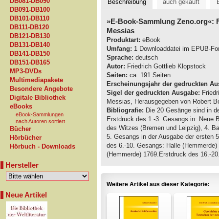
DB081-DB090
Beschreibung
auch gekauft
DB091-DB100
DB101-DB110
»E-Book-Sammlung Zeno.org«: Fr
DB111-DB120
Messias
DB121-DB130
Produktart:
eBook
DB131-DB140
Umfang:
1 Downloaddatei im EPUB-Fo
DB141-DB150
Sprache:
deutsch
DB151-DB165
Autor:
Friedrich Gottlieb Klopstock
MP3-DVDs
Seiten:
ca. 191 Seiten
Multimediapakete
Erscheinungsjahr der gedruckten Au
Besondere Angebote
Sigel der gedruckten Ausgabe:
Friedr
Digitale Bibliothek
Messias, Herausgegeben von Robert Box
eBooks
Bibliografie:
Die 20 Gesänge sind in d
eBook-Sammlungen
Erstdruck des 1.-3. Gesangs in: Neue 
nach Autoren sortiert
des Witzes (Bremen und Leipzig), 4. Ba
Bücher
5. Gesangs in der Ausgabe der ersten 
Hörbücher
des 6.-10. Gesangs: Halle (Hemmerde) 
Hörbuch - Downloads
(Hemmerde) 1769.Erstdruck des 16.-20
Hersteller
Weitere Artikel aus dieser Kategorie:
Neue Artikel