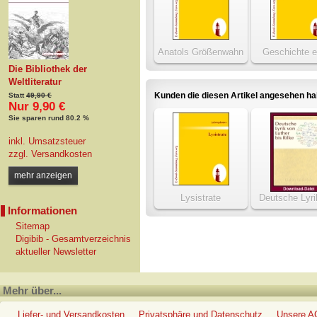
Anatols Größenwahn
Geschichte e
Teutschen der 
Die Bibliothek der
Zeit
Weltliteratur
Kunden die diesen Artikel angesehen h
Statt
49,90 €
Nur 9,90 €
Sie sparen rund 80.2 %
inkl. Umsatzsteuer
zzgl.
Versandkosten
mehr anzeigen
Lysistrate
Deutsche Lyri
Informationen
Luther bis R
Sitemap
Digibib - Gesamtverzeichnis
aktueller Newsletter
Mehr über...
Liefer- und Versandkosten
Privatsphäre und Datenschutz
Unsere 