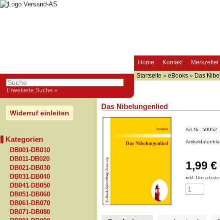
Home
Kontakt
Merkzettel
Startseite
»
eBooks
»
Das Nibe
Erweiterte Suche »
Das Nibelungenlied
Widerruf einleiten
Art.Nr.:
50052
Kategorien
Artikeldatenbl
DB001-DB010
DB011-DB020
1,99 €
DB021-DB030
DB031-DB040
inkl. Umsatzste
DB041-DB050
DB051-DB060
DB061-DB070
DB071-DB080