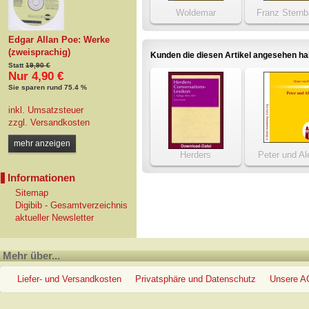
Woldemar
Franz Sternb
Wanderung
Edgar Allan Poe: Werke
(zweisprachig)
Kunden die diesen Artikel angesehen h
Statt
19,90 €
Nur 4,90 €
Sie sparen rund 75.4 %
inkl. Umsatzsteuer
zzgl.
Versandkosten
mehr anzeigen
Herders
Peter und Al
Conversations-Lexikon
Informationen
1854-1857 (1. Auflage)
Sitemap
Digibib - Gesamtverzeichnis
aktueller Newsletter
Mehr über...
Liefer- und Versandkosten
Privatsphäre und Datenschutz
Unsere 