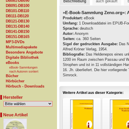
DB081-DB090
Beschreibung
auch gekauft
DB091-DB100
DB101-DB110
»E-Book-Sammlung Zeno.org«:
DB111-DB120
Produktart:
eBook
DB121-DB130
Umfang:
1 Downloaddatei im EPUB-Fo
DB131-DB140
Sprache:
deutsch
DB141-DB150
Autor:
Anonym
DB151-DB165
Seiten:
ca. 360 Seiten
MP3-DVDs
Sigel der gedruckten Ausgabe:
Das Ni
Multimediapakete
Alfred Kröner Verlag, 1954.
Besondere Angebote
Bibliografie:
Das Heldenepos eines unb
Digitale Bibliothek
1200 im Raum zwischen Passau und Wie
eBooks
Strophen und ist in 11 vollständigen H
eBook-Sammlungen
16. Jh. überliefert. Die hier vorliegend
nach Autoren sortiert
Simrock.
Bücher
Hörbücher
Hörbuch - Downloads
Weitere Artikel aus dieser Kategorie:
Hersteller
Neue Artikel