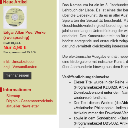
Neue Artikel
Das Kamasutra ist ein im 3. Jahrhunde
Lehrbuch der Liebe. Es ist eines der b
über die Liebeskunst, da es in aller Aus
Spielarten der Sexualität beschreibt. 
Geschlechtsverkehr gleichberechtigt n
jahrhundertlangen Unterdrückung der w
Edgar Allan Poe: Werke
erscheint. Das Kamasutra stellt so für 
(zweisprachig)
höchst anregende und erstaunlich zeitg
Statt
19,90 €
dar und vermittelt gleichzeitig interess
Nur 4,90 €
Sie sparen rund 75.4 %
Die elektronische Ausgabe enthält neb
inkl. Umsatzsteuer
eine Bildergalerie mit indischer Kunst, 
zzgl.
Versandkosten
über Jahrhunderte hinweg aus dem Kama
mehr anzeigen
Veröffentlichungshinweise
Dieser Titel wurde in der Reihe »
(Programmkürzel KDB028, Artike
Informationen
Downloadversion) unter dem Nam
Sitemap
wiederveröffentlicht.
Digibib - Gesamtverzeichnis
Der Text dieses Werkes (die Abb
aktueller Newsletter
»Asiatische Philosophie: Indie
Artikelnummer der Download-Ver
sowie in dem Sonderband »Klassi
(Programmkürzel DBSO32, Artike