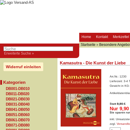
Home
Kontakt
Merkzettel
Startseite
»
Besondere Angebo
Erweiterte Suche »
Kamasutra - Die Kunst der Liebe
Widerruf einleiten
Art.Nr.:
1230
Lieferzeit:
3-4 
Kategorien
Gewicht in KG
DB001-DB010
Artikeldatenbl
DB011-DB020
DB021-DB030
Statt
9,90 €
DB031-DB040
Nur 9,90
DB041-DB050
Sie sparen ru
DB051-DB060
inkl. Umsatzste
DB061-DB070
zzgl.
Versandk
DB071-DB080