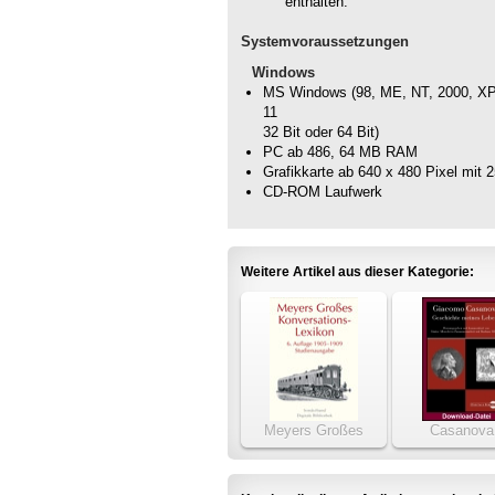
enthalten.
Systemvoraussetzungen
Windows
MS Windows (98, ME, NT, 2000, XP, 
11
32 Bit oder 64 Bit)
PC ab 486, 64 MB RAM
Grafikkarte ab 640 x 480 Pixel mit 
CD-ROM Laufwerk
Weitere Artikel aus dieser Kategorie:
Meyers Großes
Casanova
Konversations-Lexikon
Geschichte m
1905-1909
Lebens
(Studienausgabe)