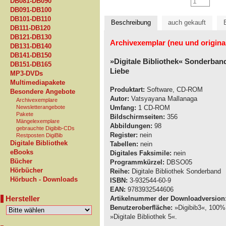
DB081-DB090
DB091-DB100
DB101-DB110
Beschreibung
auch gekauft
DB111-DB120
DB121-DB130
Archivexemplar (neu und origina
DB131-DB140
DB141-DB150
»Digitale Bibliothek« Sonderban
DB151-DB165
Liebe
MP3-DVDs
Multimediapakete
Produktart:
Software, CD-ROM
Besondere Angebote
Autor:
Vatsyayana Mallanaga
Archivexemplare
Newsletterangebote
Umfang:
1 CD-ROM
Pakete
Bildschirmseiten:
356
Mängelexemplare
Abbildungen:
98
gebrauchte Digibib-CDs
Register:
nein
Restposten DigiBib
Digitale Bibliothek
Tabellen:
nein
eBooks
Digitales Faksimile:
nein
Bücher
Programmkürzel:
DBSO05
Hörbücher
Reihe:
Digitale Bibliothek Sonderband
Hörbuch - Downloads
ISBN:
3-932544-60-9
EAN:
9783932544606
Hersteller
Artikelnummer der Downloadversion
Benutzeroberfläche:
»Digibib3«, 100% 
»Digitale Bibliothek 5«.