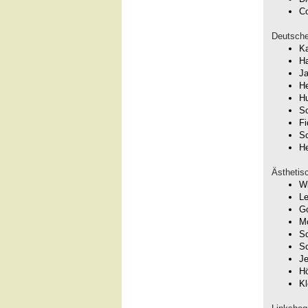
Co
Deutsche
K
H
Ja
He
Hu
Sc
Fi
Sc
He
Ästhetis
W
Le
G
Mo
Sc
Sc
Je
Hö
Kl