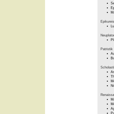
S
Ep
Ma
Epikurei
Lu
Neuplat
Pl
Patristik
Au
Bo
Scholast
An
T
Me
Ni
Renaiss
Ma
M
Ag
Pa