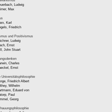
elianismus
uerbach, Ludwig
irner, Max
us
rx, Karl
gels, Friedrich
ismus und Positivismus
chner, Ludwig
ch, Ernst
ll, John Stuart
ungsdenken
rwin, Charles
eckel, Ernst
 Universitätsphilosophie
nge, Friedrich Albert
lthey, Wilhelm
rtmann, Eduard von
torp, Paul
immel, Georg
hauungsphilosophie