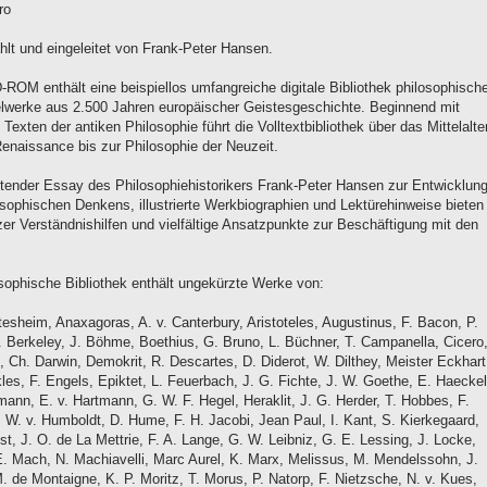
ro
lt und eingeleitet von Frank-Peter Hansen.
-ROM enthält eine beispiellos umfangreiche digitale Bibliothek philosophisch
lwerke aus 2.500 Jahren europäischer Geistesgeschichte. Beginnend mit
 Texten der antiken Philosophie führt die Volltextbibliothek über das Mittelalte
Renaissance bis zur Philosophie der Neuzeit.
eitender Essay des Philosophiehistorikers Frank-Peter Hansen zur Entwicklun
osophischen Denkens, illustrierte Werkbiographien und Lektürehinweise bieten
er Verständnishilfen und vielfältige Ansatzpunkte zur Beschäftigung mit den
osophische Bibliothek enthält ungekürzte Werke von:
tesheim, Anaxagoras, A. v. Canterbury, Aristoteles, Augustinus, F. Bacon, P.
. Berkeley, J. Böhme, Boethius, G. Bruno, L. Büchner, T. Campanella, Cicero
, Ch. Darwin, Demokrit, R. Descartes, D. Diderot, W. Dilthey, Meister Eckhart
es, F. Engels, Epiktet, L. Feuerbach, J. G. Fichte, J. W. Goethe, E. Haeckel
ann, E. v. Hartmann, G. W. F. Hegel, Heraklit, J. G. Herder, T. Hobbes, F.
, W. v. Humboldt, D. Hume, F. H. Jacobi, Jean Paul, I. Kant, S. Kierkegaard,
ist, J. O. de La Mettrie, F. A. Lange, G. W. Leibniz, G. E. Lessing, J. Locke,
E. Mach, N. Machiavelli, Marc Aurel, K. Marx, Melissus, M. Mendelssohn, J.
M. de Montaigne, K. P. Moritz, T. Morus, P. Natorp, F. Nietzsche, N. v. Kues,