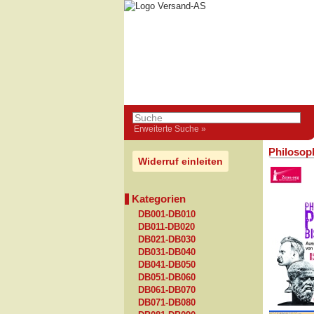
Erweiterte Suche »
Philosoph
Widerruf einleiten
Kategorien
DB001-DB010
DB011-DB020
DB021-DB030
DB031-DB040
DB041-DB050
DB051-DB060
DB061-DB070
DB071-DB080