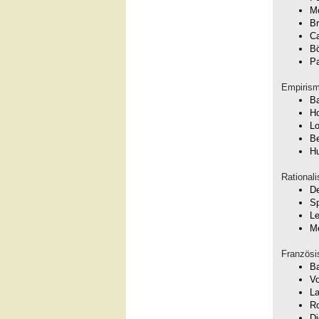
Mo
Br
C
B
Pa
Empirism
Ba
H
Lo
Be
H
Rational
De
Sp
Le
M
Französi
Ba
Vo
La
R
Di