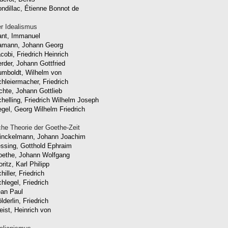
ndillac, Étienne Bonnot de
r Idealismus
ant, Immanuel
amann, Johann Georg
cobi, Friedrich Heinrich
rder, Johann Gottfried
mboldt, Wilhelm von
hleiermacher, Friedrich
chte, Johann Gottlieb
helling, Friedrich Wilhelm Joseph
gel, Georg Wilhelm Friedrich
che Theorie der Goethe-Zeit
inckelmann, Johann Joachim
ssing, Gotthold Ephraim
oethe, Johann Wolfgang
ritz, Karl Philipp
hiller, Friedrich
hlegel, Friedrich
an Paul
lderlin, Friedrich
eist, Heinrich von