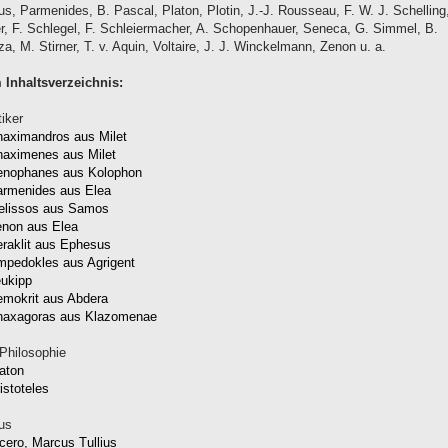
s, Parmenides, B. Pascal, Platon, Plotin, J.-J. Rousseau, F. W. J. Schelling
ler, F. Schlegel, F. Schleiermacher, A. Schopenhauer, Seneca, G. Simmel, B.
a, M. Stirner, T. v. Aquin, Voltaire, J. J. Winckelmann, Zenon u. a.
Inhaltsverzeichnis:
iker
aximandros aus Milet
aximenes aus Milet
enophanes aus Kolophon
armenides aus Elea
elissos aus Samos
non aus Elea
raklit aus Ephesus
pedokles aus Agrigent
ukipp
mokrit aus Abdera
naxagoras aus Klazomenae
 Philosophie
aton
istoteles
us
cero, Marcus Tullius