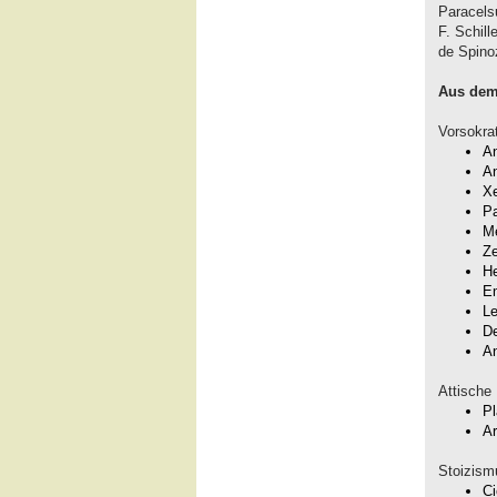
Paracelsu
F. Schil
de Spinoz
Aus dem 
Vorsokrat
An
An
X
P
M
Ze
He
Em
Le
De
A
Attische
Pl
Ar
Stoizism
Ci