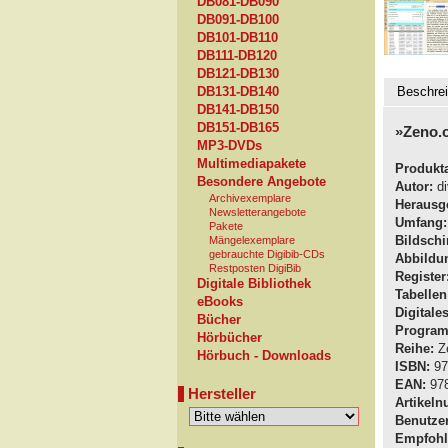
DB081-DB090
DB091-DB100
DB101-DB110
DB111-DB120
DB121-DB130
Beschre
DB131-DB140
DB141-DB150
DB151-DB165
»Zeno.o
MP3-DVDs
Multimediapakete
Produkta
Besondere Angebote
Autor:
di
Archivexemplare
Herausg
Newsletterangebote
Umfang:
Pakete
Bildschi
Mängelexemplare
gebrauchte Digibib-CDs
Abbildu
Restposten DigiBib
Register
Digitale Bibliothek
Tabellen
eBooks
Digitale
Bücher
Program
Hörbücher
Reihe:
Ze
Hörbuch - Downloads
ISBN:
97
EAN:
978
Hersteller
Artikel
Benutzer
Empfohle