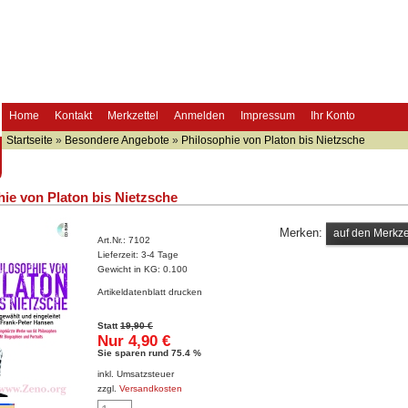
Home
Kontakt
Merkzettel
Anmelden
Impressum
Ihr Konto
Startseite
»
Besondere Angebote
»
Philosophie von Platon bis Nietzsche
ie von Platon bis Nietzsche
Merken:
Art.Nr.:
7102
Lieferzeit:
3-4 Tage
Gewicht in KG:
0.100
Artikeldatenblatt drucken
Statt
19,90 €
Nur 4,90 €
Sie sparen rund 75.4 %
inkl. Umsatzsteuer
zzgl.
Versandkosten