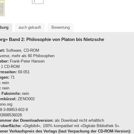
ibung
auch gekauft
Bewertung
rg« Band 2: Philosophie von Platon bis Nietzsche
rt:
Software, CD-ROM
verse, mehr als 80 Philosophen
eber:
Frank-Peter Hansen
1 CD-ROM
rmseiten:
69.051
ngen:
71
:
nein
:
nein
s Faksimile:
nein
mkürzel:
ZENO002
no.org
8-3-89853-602-8
3898536028
nummer der Downloadversion:
als Download nicht erhältlich
oberfläche:
»Digibib4«, 100% kompatibel mit »Digitale Bibliothek 5«.
ner Verkaufspreis des Verlags (laut Verpackung der CD-ROM-Version):