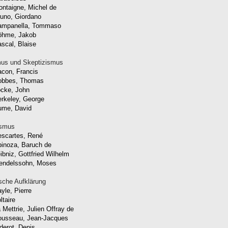
ntaigne, Michel de
uno, Giordano
ampanella, Tommaso
öhme, Jakob
scal, Blaise
us und Skeptizismus
con, Francis
obbes, Thomas
cke, John
rkeley, George
ume, David
ismus
scartes, René
inoza, Baruch de
ibniz, Gottfried Wilhelm
endelssohn, Moses
sche Aufklärung
yle, Pierre
ltaire
 Mettrie, Julien Offray de
ousseau, Jean-Jacques
derot, Denis