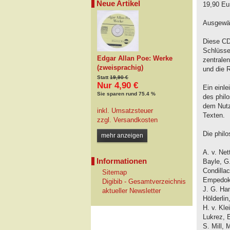
Neue Artikel
19,90 Eu
Ausgewäh
Diese CD
Schlüsse
Edgar Allan Poe: Werke
zentralen
(zweisprachig)
und die 
Statt
19,90 €
Nur 4,90 €
Ein einl
Sie sparen rund 75.4 %
des phil
dem Nutz
inkl. Umsatzsteuer
Texten.
zzgl.
Versandkosten
Die phil
mehr anzeigen
A. v. Net
Informationen
Bayle, G
Condillac
Sitemap
Empedokl
Digibib - Gesamtverzeichnis
J. G. Ham
aktueller Newsletter
Hölderlin
H. v. Kle
Lukrez, 
S. Mill, 