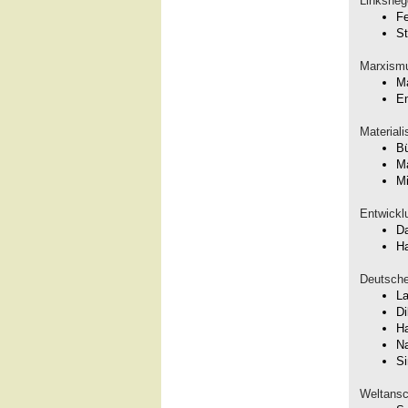
Linksheg
Fe
St
Marxism
Ma
En
Material
Bü
Ma
Mi
Entwickl
Da
Ha
Deutsche
La
Di
Ha
Na
S
Weltansc