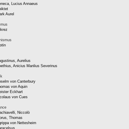
eneca, Lucius Annaeus
iktet
rk Aurel
smus
krez
onismus
otin
gustinus, Aurelius
ethius, Anicius Manlius Severinus
ik
selm von Canterbury
homas von Aquin
ister Eckhart
colaus von Cues
ance
chiavelli, Niccolò
orus, Thomas
rippa von Nettesheim
racelsus