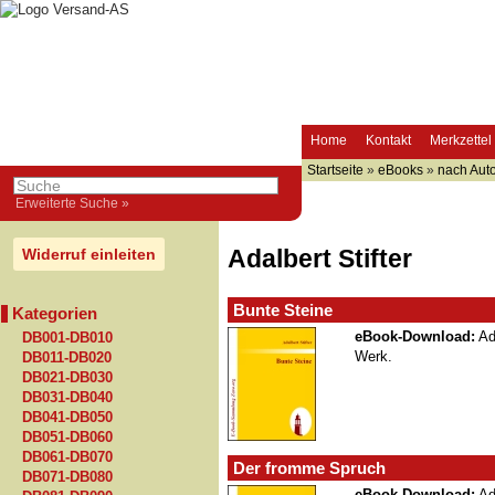
Home
Kontakt
Merkzettel
Startseite
»
eBooks
»
nach Auto
Erweiterte Suche »
Adalbert Stifter
Widerruf einleiten
Bunte Steine
Kategorien
eBook-Download:
Ada
DB001-DB010
Werk.
DB011-DB020
DB021-DB030
DB031-DB040
DB041-DB050
DB051-DB060
DB061-DB070
Der fromme Spruch
DB071-DB080
eBook-Download:
Ada