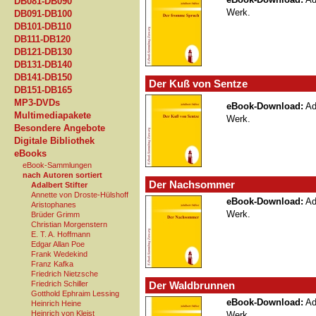
DB081-DB090
Werk.
DB091-DB100
DB101-DB110
DB111-DB120
DB121-DB130
DB131-DB140
DB141-DB150
Der Kuß von Sentze
DB151-DB165
MP3-DVDs
eBook-Download:
Ada
Multimediapakete
Werk.
Besondere Angebote
Digitale Bibliothek
eBooks
eBook-Sammlungen
nach Autoren sortiert
Der Nachsommer
Adalbert Stifter
Annette von Droste-Hülshoff
eBook-Download:
Ada
Aristophanes
Werk.
Brüder Grimm
Christian Morgenstern
E. T. A. Hoffmann
Edgar Allan Poe
Frank Wedekind
Franz Kafka
Friedrich Nietzsche
Friedrich Schiller
Der Waldbrunnen
Gotthold Ephraim Lessing
eBook-Download:
Ada
Heinrich Heine
Heinrich von Kleist
Werk.