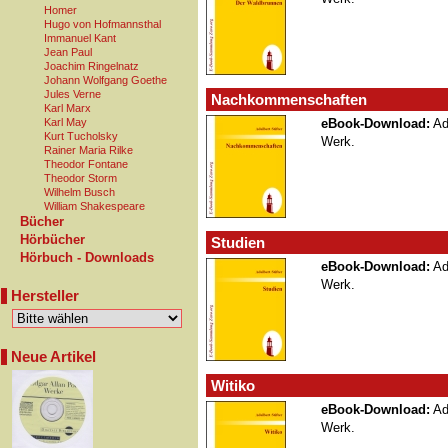
Homer
Hugo von Hofmannsthal
Immanuel Kant
Jean Paul
Joachim Ringelnatz
Johann Wolfgang Goethe
Jules Verne
Nachkommenschaften
Karl Marx
Karl May
eBook-Download:
Ada
Kurt Tucholsky
Werk.
Rainer Maria Rilke
Theodor Fontane
Theodor Storm
Wilhelm Busch
William Shakespeare
Bücher
Hörbücher
Studien
Hörbuch - Downloads
eBook-Download:
Ada
Werk.
Hersteller
Neue Artikel
Witiko
eBook-Download:
Ada
Werk.