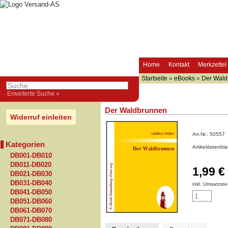
Home
Kontakt
Merkzettel
Startseite
»
eBooks
»
Der Wald
Erweiterte Suche »
Der Waldbrunnen
Widerruf einleiten
Art.Nr.:
50557
Kategorien
Artikeldatenbl
DB001-DB010
DB011-DB020
1,99 €
DB021-DB030
DB031-DB040
inkl. Umsatzste
DB041-DB050
DB051-DB060
DB061-DB070
DB071-DB080