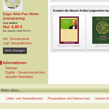
erreichte
Kunden die diesen Artikel angesehen h
Edgar Allan Poe: Werke
(zweisprachig)
Statt
19,90 €
Nur 4,90 €
Sie sparen rund 75.4 %
inkl. Umsatzsteuer
zzgl.
Versandkosten
Theodor Fontane:
Der Kora
Werke
mehr anzeigen
Informationen
Sitemap
Digibib - Gesamtverzeichnis
aktueller Newsletter
Mehr über...
Liefer- und Versandkosten
Privatsphäre und Datenschutz
Unsere 