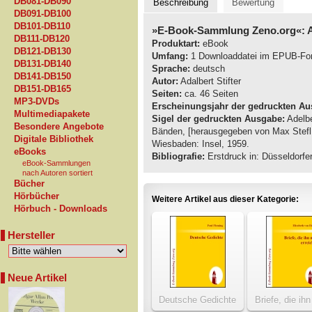
DB081-DB090
Beschreibung
Bewertung
DB091-DB100
DB101-DB110
»E-Book-Sammlung Zeno.org«: Ad
DB111-DB120
Produktart:
eBook
DB121-DB130
Umfang:
1 Downloaddatei im EPUB-Fo
DB131-DB140
Sprache:
deutsch
DB141-DB150
Autor:
Adalbert Stifter
DB151-DB165
Seiten:
ca. 46 Seiten
MP3-DVDs
Erscheinungsjahr der gedruckten Au
Multimediapakete
Sigel der gedruckten Ausgabe:
Adelbe
Besondere Angebote
Bänden, [herausgegeben von Max Stefl
Digitale Bibliothek
Wiesbaden: Insel, 1959.
eBooks
Bibliografie:
Erstdruck in: Düsseldorfer
eBook-Sammlungen
nach Autoren sortiert
Bücher
Hörbücher
Weitere Artikel aus dieser Kategorie:
Hörbuch - Downloads
Hersteller
Neue Artikel
Deutsche Gedichte
Briefe, die ihn