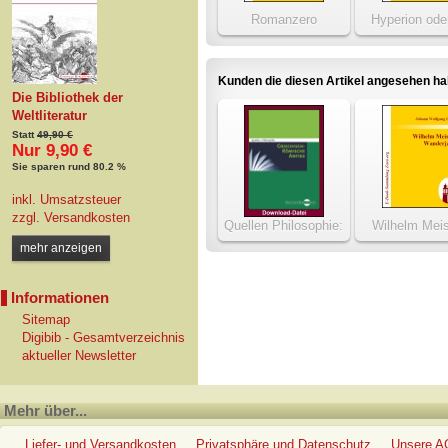
Romanzero
Hyperion ode
Eremit in Griec
Kunden die diesen Artikel angesehen h
Die Bibliothek der
Weltliteratur
Statt
49,90 €
Nur 9,90 €
Sie sparen rund 80.2 %
inkl. Umsatzsteuer
zzgl.
Versandkosten
Quellen Philosophie:
Wilhelm Meis
Griechisch-römische
Wanderjah
mehr anzeigen
Antike
Informationen
Sitemap
Digibib - Gesamtverzeichnis
aktueller Newsletter
Mehr über...
Liefer- und Versandkosten
Privatsphäre und Datenschutz
Unsere 