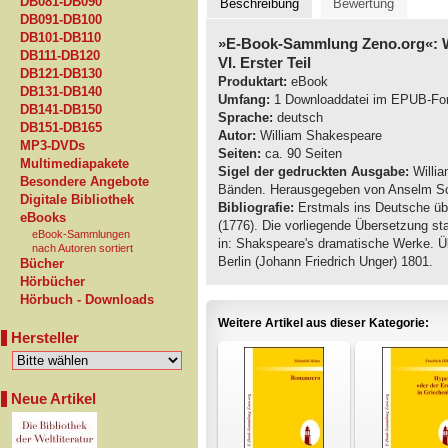
DB081-DB090
Beschreibung
Bewertung
DB091-DB100
DB101-DB110
»E-Book-Sammlung Zeno.org«: W
DB111-DB120
VI. Erster Teil
DB121-DB130
Produktart:
eBook
DB131-DB140
Umfang:
1 Downloaddatei im EPUB-Fo
DB141-DB150
Sprache:
deutsch
DB151-DB165
Autor:
William Shakespeare
MP3-DVDs
Seiten:
ca. 90 Seiten
Multimediapakete
Sigel der gedruckten Ausgabe:
Willia
Besondere Angebote
Bänden. Herausgegeben von Anselm Schl
Digitale Bibliothek
Bibliografie:
Erstmals ins Deutsche üb
eBooks
(1776). Die vorliegende Übersetzung s
eBook-Sammlungen
in: Shakspeare's dramatische Werke. Ü
nach Autoren sortiert
Berlin (Johann Friedrich Unger) 1801.
Bücher
Hörbücher
Hörbuch - Downloads
Weitere Artikel aus dieser Kategorie:
Hersteller
Neue Artikel