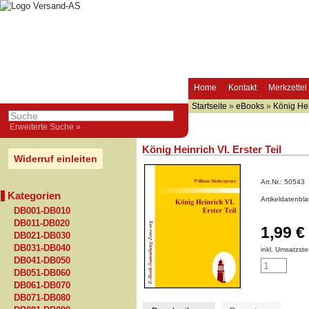
Home
Kontakt
Merkzettel
Startseite
»
eBooks
»
König Hein
Erweiterte Suche »
König Heinrich VI. Erster Teil
Widerruf einleiten
Art.Nr.:
50543
Kategorien
Artikeldatenbl
DB001-DB010
DB011-DB020
1,99 €
DB021-DB030
DB031-DB040
inkl. Umsatzste
DB041-DB050
DB051-DB060
DB061-DB070
DB071-DB080