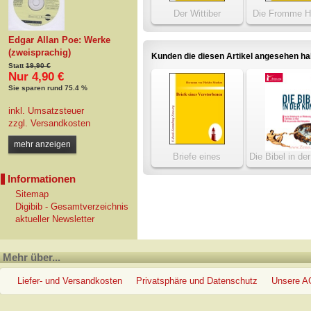
Der Wittiber
Die Fromme H
Edgar Allan Poe: Werke
(zweisprachig)
Kunden die diesen Artikel angesehen h
Statt
19,90 €
Nur 4,90 €
Sie sparen rund 75.4 %
inkl. Umsatzsteuer
zzgl.
Versandkosten
mehr anzeigen
Briefe eines
Die Bibel in de
Verstorbenen
Informationen
Sitemap
Digibib - Gesamtverzeichnis
aktueller Newsletter
Mehr über...
Liefer- und Versandkosten
Privatsphäre und Datenschutz
Unsere 