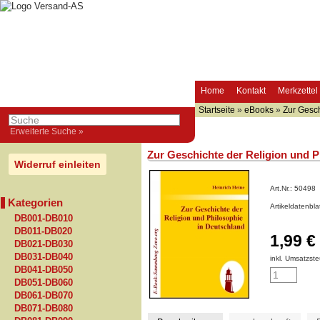
Home
Kontakt
Merkzettel
Startseite
»
eBooks
»
Zur Gesch
Erweiterte Suche »
Zur Geschichte der Religion und P
Widerruf einleiten
Art.Nr.:
50498
Kategorien
Artikeldatenbl
DB001-DB010
DB011-DB020
1,99 €
DB021-DB030
DB031-DB040
inkl. Umsatzste
DB041-DB050
DB051-DB060
DB061-DB070
DB071-DB080