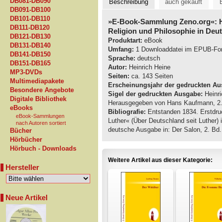
DB081-DB090
Beschreibung
auch gekauft
DB091-DB100
DB101-DB110
»E-Book-Sammlung Zeno.org«: H
DB111-DB120
Religion und Philosophie in Deu
DB121-DB130
Produktart:
eBook
DB131-DB140
Umfang:
1 Downloaddatei im EPUB-Fo
DB141-DB150
Sprache:
deutsch
DB151-DB165
Autor:
Heinrich Heine
MP3-DVDs
Seiten:
ca. 143 Seiten
Multimediapakete
Erscheinungsjahr der gedruckten Au
Besondere Angebote
Sigel der gedruckten Ausgabe:
Heinri
Digitale Bibliothek
Herausgegeben von Hans Kaufmann, 2. 
eBooks
Bibliografie:
Entstanden 1834. Erstdruc
eBook-Sammlungen
Luther« (Über Deutschland seit Luther)
nach Autoren sortiert
deutsche Ausgabe in: Der Salon, 2. B
Bücher
Hörbücher
Hörbuch - Downloads
Weitere Artikel aus dieser Kategorie:
Hersteller
Neue Artikel