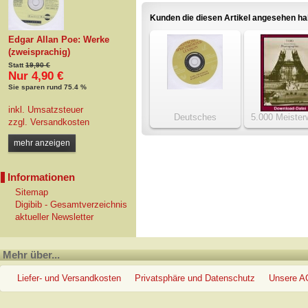
Kunden die diesen Artikel angesehen h
Edgar Allan Poe: Werke
(zweisprachig)
Statt
19,90 €
Nur 4,90 €
Sie sparen rund 75.4 %
inkl. Umsatzsteuer
Deutsches
5.000 Meister
zzgl.
Versandkosten
Sprichwörter-Lexikon
der Photograph
19. Jhdt.
mehr anzeigen
Informationen
Sitemap
Digibib - Gesamtverzeichnis
aktueller Newsletter
Mehr über...
Liefer- und Versandkosten
Privatsphäre und Datenschutz
Unsere 