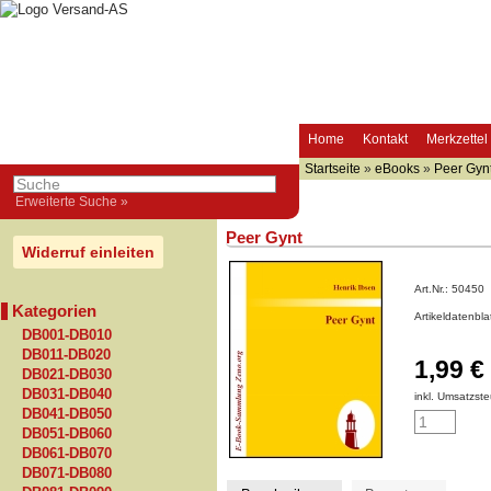
Home
Kontakt
Merkzettel
Startseite
»
eBooks
»
Peer Gyn
Erweiterte Suche »
Peer Gynt
Widerruf einleiten
Art.Nr.:
50450
Kategorien
Artikeldatenbl
DB001-DB010
DB011-DB020
1,99 €
DB021-DB030
DB031-DB040
inkl. Umsatzste
DB041-DB050
DB051-DB060
DB061-DB070
DB071-DB080