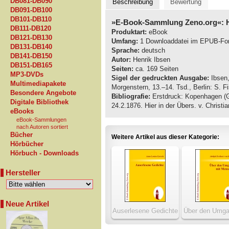
DB081-DB090
Beschreibung
Bewertung
DB091-DB100
DB101-DB110
»E-Book-Sammlung Zeno.org«: H
DB111-DB120
Produktart:
eBook
DB121-DB130
Umfang:
1 Downloaddatei im EPUB-Fo
DB131-DB140
Sprache:
deutsch
DB141-DB150
Autor:
Henrik Ibsen
DB151-DB165
Seiten:
ca. 169 Seiten
MP3-DVDs
Sigel der gedruckten Ausgabe:
Ibsen,
Multimediapakete
Morgenstern, 13.–14. Tsd., Berlin: S. Fis
Besondere Angebote
Bibliografie:
Erstdruck: Kopenhagen (Gy
Digitale Bibliothek
24.2.1876. Hier in der Übers. v. Christi
eBooks
eBook-Sammlungen
nach Autoren sortiert
Bücher
Weitere Artikel aus dieser Kategorie:
Hörbücher
Hörbuch - Downloads
Hersteller
Neue Artikel
Auserlesene Gedichte
Über den Umga
Mensche