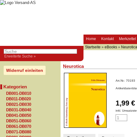
Home
Kontakt
Merkzettel
Startseite
»
eBooks
»
Neurotic
Erweiterte Suche »
Neurotica
Widerruf einleiten
Art.Nr.:
70193
Kategorien
Artikeldatenbl
DB001-DB010
DB011-DB020
1,99 €
DB021-DB030
DB031-DB040
inkl. Umsatzste
DB041-DB050
DB051-DB060
DB061-DB070
DB071-DB080