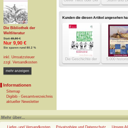
Oliver Twist oder Der
Sturm und D
Weg eines
Fürsorgezöglings
Kunden die diesen Artikel angesehen h
Die Bibliothek der
Weltliteratur
Statt
49,90 €
Nur 9,90 €
Sie sparen rund 80.2 %
inkl. Umsatzsteuer
Die Geschichte der
5.000 histori
zzgl.
Versandkosten
deutschen Fußball-
Stadtansichte
Nationalmannschaft
Deutschla
mehr anzeigen
Informationen
Sitemap
Digibib - Gesamtverzeichnis
aktueller Newsletter
Mehr über...
Liefer- und Versandkosten
Privatsphäre und Datenschutz
Unsere 