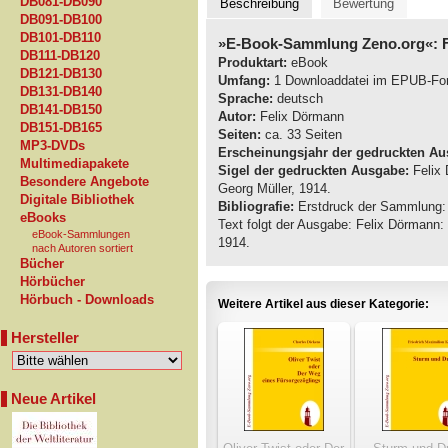
DB081-DB090
Beschreibung
Bewertung
DB091-DB100
DB101-DB110
»E-Book-Sammlung Zeno.org«: 
DB111-DB120
Produktart:
eBook
DB121-DB130
Umfang:
1 Downloaddatei im EPUB-Fo
DB131-DB140
Sprache:
deutsch
DB141-DB150
Autor:
Felix Dörmann
DB151-DB165
Seiten:
ca. 33 Seiten
MP3-DVDs
Erscheinungsjahr der gedruckten Au
Multimediapakete
Sigel der gedruckten Ausgabe:
Felix 
Besondere Angebote
Georg Müller, 1914.
Digitale Bibliothek
Bibliografie:
Erstdruck der Sammlung: 
eBooks
Text folgt der Ausgabe: Felix Dörmann:
eBook-Sammlungen
1914.
nach Autoren sortiert
Bücher
Hörbücher
Hörbuch - Downloads
Weitere Artikel aus dieser Kategorie:
Hersteller
Neue Artikel