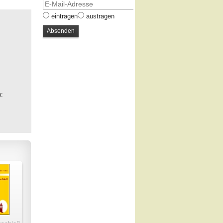
eintragen
austragen
n: