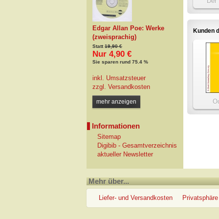
Der
Nib
Edgar Allan Poe: Werke
Kunden d
(zweisprachig)
Statt
19,90 €
Nur 4,90 €
Sie sparen rund 75.4 %
inkl. Umsatzsteuer
zzgl.
Versandkosten
O
mehr anzeigen
Informationen
Sitemap
Digibib - Gesamtverzeichnis
aktueller Newsletter
Mehr über...
Liefer- und Versandkosten
Privatsphäre