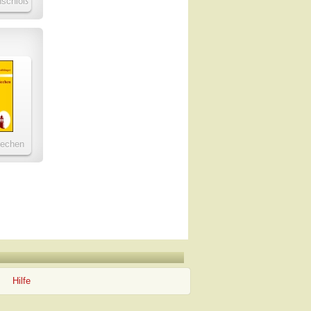
nschloß
iechen
Hilfe