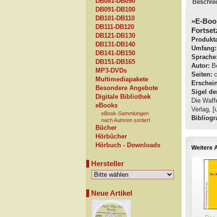
DB081-DB090
Beschre
DB091-DB100
DB101-DB110
»E-Boo
DB111-DB120
Fortset
DB121-DB130
Produkta
DB131-DB140
Umfang:
DB141-DB150
Sprache
DB151-DB165
Autor:
Be
MP3-DVDs
Seiten:
c
Multimediapakete
Erschei
Besondere Angebote
Sigel de
Digitale Bibliothek
Die Waff
eBooks
Verlag, [
eBook-Sammlungen
Bibliogra
nach Autoren sortiert
Bücher
Hörbücher
Hörbuch - Downloads
Weitere A
Hersteller
Neue Artikel