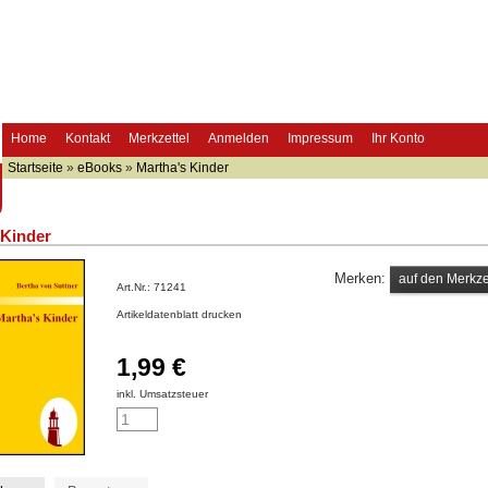
Home
Kontakt
Merkzettel
Anmelden
Impressum
Ihr Konto
Startseite
»
eBooks
»
Martha's Kinder
 Kinder
Merken:
Art.Nr.:
71241
Artikeldatenblatt drucken
1,99 €
inkl. Umsatzsteuer