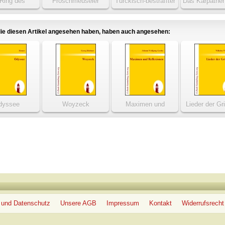
 Ring des
Froschmeuseler
Türckisch-bestraffter
Das Karpathe
elungen
Hochmuth
ie diesen Artikel angesehen haben, haben auch angesehen:
dyssee
Woyzeck
Maximen und
Lieder der Gr
Reflexionen
 und Datenschutz
Unsere AGB
Impressum
Kontakt
Widerrufsrecht