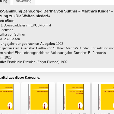
ibung
Bewertung
k-Sammlung Zeno.org«: Bertha von Suttner
– Martha's Kinder –
zung zu»Die Waffen nieder!«
rt:
eBook
1 Downloaddatei im EPUB-Format
:
deutsch
rtha von Suttner
a. 239 Seiten
nungsjahr der gedruckten Ausgabe:
1902
r gedruckten Ausgabe:
Bertha von Suttner: Martha's Kinder. Fortsetzung vo
en nieder! Eine Lebensgeschichte. Volksausgabe, Dresden: E. Pierson's
um 1920].
fie:
Erstdruck: Dresden (Edgar Pierson) 1902.
rtikel aus dieser Kategorie: