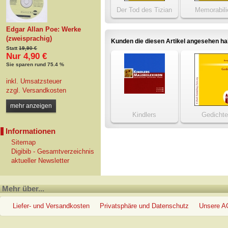
Der Tod des Tizian
Memorabili
Edgar Allan Poe: Werke
(zweisprachig)
Kunden die diesen Artikel angesehen h
Statt
19,90 €
Nur 4,90 €
Sie sparen rund 75.4 %
inkl. Umsatzsteuer
zzgl.
Versandkosten
mehr anzeigen
Kindlers
Gedichte
Malereilexikon
Informationen
Sitemap
Digibib - Gesamtverzeichnis
aktueller Newsletter
Mehr über...
Liefer- und Versandkosten
Privatsphäre und Datenschutz
Unsere 