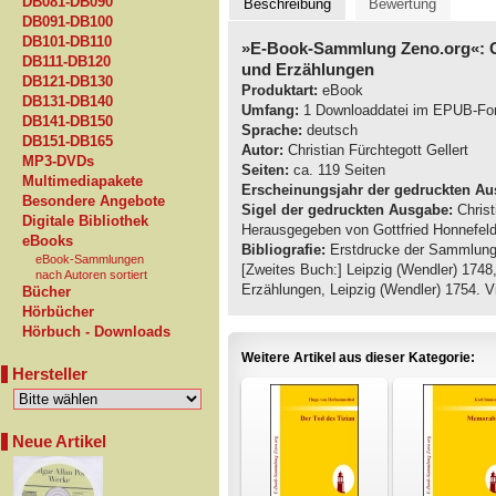
DB081-DB090
Beschreibung
Bewertung
DB091-DB100
DB101-DB110
»E-Book-Sammlung Zeno.org«: Ch
DB111-DB120
und Erzählungen
DB121-DB130
Produktart:
eBook
DB131-DB140
Umfang:
1 Downloaddatei im EPUB-Fo
DB141-DB150
Sprache:
deutsch
DB151-DB165
Autor:
Christian Fürchtegott Gellert
MP3-DVDs
Seiten:
ca. 119 Seiten
Multimediapakete
Erscheinungsjahr der gedruckten Au
Besondere Angebote
Sigel der gedruckten Ausgabe:
Christ
Digitale Bibliothek
Herausgegeben von Gottfried Honnefelde
eBooks
Bibliografie:
Erstdrucke der Sammlung: 
eBook-Sammlungen
[Zweites Buch:] Leipzig (Wendler) 1748,
nach Autoren sortiert
Erzählungen, Leipzig (Wendler) 1754. Vi
Bücher
Hörbücher
Hörbuch - Downloads
Weitere Artikel aus dieser Kategorie:
Hersteller
Neue Artikel