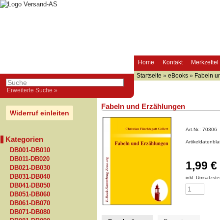
Home
Kontakt
Merkzettel
Startseite
»
eBooks
»
Fabeln u
Erweiterte Suche »
Fabeln und Erzählungen
Widerruf einleiten
Art.Nr.:
70306
Kategorien
Artikeldatenbl
DB001-DB010
DB011-DB020
1,99 €
DB021-DB030
DB031-DB040
inkl. Umsatzste
DB041-DB050
DB051-DB060
DB061-DB070
DB071-DB080