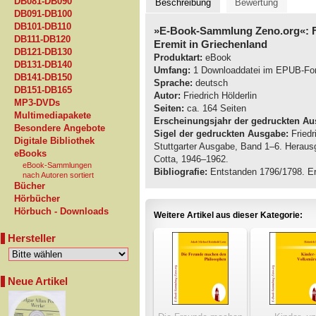
DB081-DB090
Beschreibung
Bewertung
DB091-DB100
DB101-DB110
»E-Book-Sammlung Zeno.org«: Fr
DB111-DB120
Eremit in Griechenland
DB121-DB130
Produktart:
eBook
DB131-DB140
Umfang:
1 Downloaddatei im EPUB-Fo
DB141-DB150
Sprache:
deutsch
DB151-DB165
Autor:
Friedrich Hölderlin
MP3-DVDs
Seiten:
ca. 164 Seiten
Multimediapakete
Erscheinungsjahr der gedruckten Au
Besondere Angebote
Sigel der gedruckten Ausgabe:
Friedr
Digitale Bibliothek
Stuttgarter Ausgabe, Band 1–6. Herausg
eBooks
Cotta, 1946–1962.
eBook-Sammlungen
Bibliografie:
Entstanden 1796/1798. Ers
nach Autoren sortiert
Bücher
Hörbücher
Hörbuch - Downloads
Weitere Artikel aus dieser Kategorie:
Hersteller
Neue Artikel