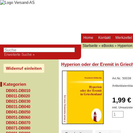
Home
Kontakt
Merkzettel
Startseite
»
eBooks
»
Hyperion 
Erweiterte Suche »
Hyperion oder der Eremit in Griec
Widerruf einleiten
Art.Nr.:
50038
Kategorien
Artikeldatenbl
DB001-DB010
DB011-DB020
1,99 €
DB021-DB030
DB031-DB040
inkl. Umsatzste
DB041-DB050
DB051-DB060
DB061-DB070
DB071-DB080