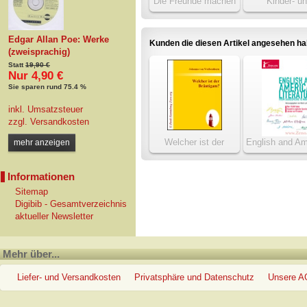
Die Freunde machen
Kinder- u
den Philosophen
Volksmärc
Edgar Allan Poe: Werke
Kunden die diesen Artikel angesehen h
(zweisprachig)
Statt
19,90 €
Nur 4,90 €
Sie sparen rund 75.4 %
inkl. Umsatzsteuer
zzgl.
Versandkosten
Welcher ist der
English and Am
mehr anzeigen
Bräutigam?
Literatur
Informationen
Sitemap
Digibib - Gesamtverzeichnis
aktueller Newsletter
Mehr über...
Liefer- und Versandkosten
Privatsphäre und Datenschutz
Unsere 