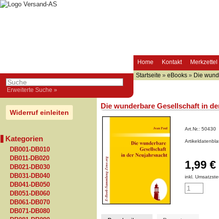
Home
Kontakt
Merkzettel
Startseite
»
eBooks
»
Die wunde
Erweiterte Suche »
Die wunderbare Gesellschaft in de
Widerruf einleiten
Art.Nr.:
50430
Kategorien
Artikeldatenbl
DB001-DB010
DB011-DB020
1,99 €
DB021-DB030
DB031-DB040
inkl. Umsatzste
DB041-DB050
DB051-DB060
DB061-DB070
DB071-DB080