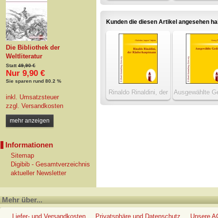
Kunden die diesen Artikel angesehen h
Die Bibliothek der
Weltliteratur
Statt
49,90 €
Nur 9,90 €
Sie sparen rund 80.2 %
Rinaldo Rinaldini, der
Ausgewählte Ge
inkl. Umsatzsteuer
Räuberhauptmann
zzgl.
Versandkosten
mehr anzeigen
Informationen
Sitemap
Digibib - Gesamtverzeichnis
aktueller Newsletter
Mehr über...
Liefer- und Versandkosten
Privatsphäre und Datenschutz
Unsere 