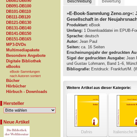
DB081-DB090
Beschreibung
Bewertung
DB091-DB100
DB101-DB110
»E-Book-Sammlung Zeno.org«: J
DB111-DB120
Gesellschaft in der Neujahrsnach
DB121-DB130
Produktart:
eBook
DB131-DB140
Umfang:
1 Downloaddatei im EPUB-Fo
DB141-DB150
Sprache:
deutsch
DB151-DB165
Autor:
Jean Paul
MP3-DVDs
Seiten:
ca. 16 Seiten
Multimediapakete
Erscheinungsjahr der gedruckten Au
Besondere Angebote
Sigel der gedruckten Ausgabe:
Jean P
Digitale Bibliothek
und Gustav Lohmann, Band 1–6, Münch
eBooks
Bibliografie:
Erstdruck: Frankfurt/M. (
eBook-Sammlungen
nach Autoren sortiert
Bücher
Hörbücher
Weitere Artikel aus dieser Kategorie:
Hörbuch - Downloads
Hersteller
Neue Artikel
Dafnis
Italienische 