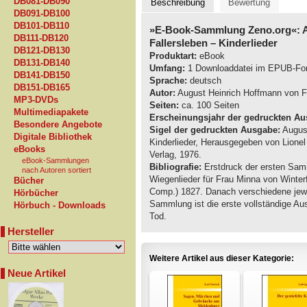
DB081-DB090
Beschreibung
Bewertung
DB091-DB100
DB101-DB110
»E-Book-Sammlung Zeno.org«: A
DB111-DB120
Fallersleben
– Kinderlieder
DB121-DB130
Produktart:
eBook
DB131-DB140
Umfang:
1 Downloaddatei im EPUB-Fo
DB141-DB150
Sprache:
deutsch
DB151-DB165
Autor:
August Heinrich Hoffmann von F
MP3-DVDs
Seiten:
ca. 100 Seiten
Multimediapakete
Erscheinungsjahr der gedruckten Au
Besondere Angebote
Sigel der gedruckten Ausgabe:
August
Digitale Bibliothek
Kinderlieder, Herausgegeben von Lione
eBooks
Verlag, 1976.
eBook-Sammlungen
Bibliografie:
Erstdruck der ersten Samm
nach Autoren sortiert
Wiegenlieder für Frau Minna von Winter
Bücher
Comp.) 1827. Danach verschiedene jewe
Hörbücher
Sammlung ist die erste vollständige A
Hörbuch - Downloads
Tod.
Hersteller
Weitere Artikel aus dieser Kategorie:
Neue Artikel