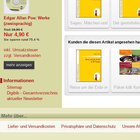
Edgar Allan Poe: Werke
Sagen, Märchen und
Der gestiefelte
(zweisprachig)
Gebräuche aus
Statt
19,90 €
Nur 4,90 €
Meklenburg
Sie sparen rund 75.4 %
Kunden die diesen Artikel angesehen h
inkl. Umsatzsteuer
zzgl.
Versandkosten
mehr anzeigen
Informationen
Reise um die Erde in
Paket kdb Kun
Sitemap
80 Tagen
Kenner
Digibib - Gesamtverzeichnis
aktueller Newsletter
Mehr über...
Liefer- und Versandkosten
Privatsphäre und Datenschutz
Unsere 