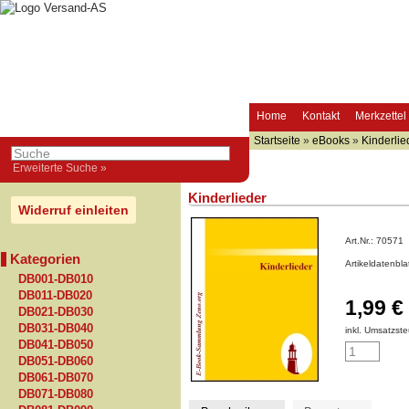
Home
Kontakt
Merkzettel
Startseite
»
eBooks
»
Kinderlie
Erweiterte Suche »
Kinderlieder
Widerruf einleiten
Art.Nr.:
70571
Kategorien
Artikeldatenbl
DB001-DB010
DB011-DB020
1,99 €
DB021-DB030
DB031-DB040
inkl. Umsatzste
DB041-DB050
DB051-DB060
DB061-DB070
DB071-DB080