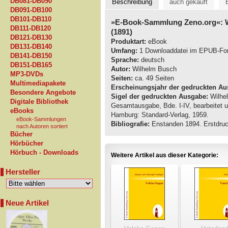
DB081-DB090
Beschreibung
auch gekauft
DB091-DB100
DB101-DB110
»E-Book-Sammlung Zeno.org«: 
DB111-DB120
(1891)
DB121-DB130
Produktart:
eBook
DB131-DB140
Umfang:
1 Downloaddatei im EPUB-Fo
DB141-DB150
Sprache:
deutsch
DB151-DB165
Autor:
Wilhelm Busch
MP3-DVDs
Seiten:
ca. 49 Seiten
Multimediapakete
Erscheinungsjahr der gedruckten Au
Besondere Angebote
Sigel der gedruckten Ausgabe:
Wilhel
Digitale Bibliothek
Gesamtausgabe, Bde. I-IV, bearbeitet 
eBooks
Hamburg: Standard-Verlag, 1959.
eBook-Sammlungen
Bibliografie:
Enstanden 1894. Erstdruc
nach Autoren sortiert
Bücher
Hörbücher
Hörbuch - Downloads
Weitere Artikel aus dieser Kategorie:
Hersteller
Neue Artikel