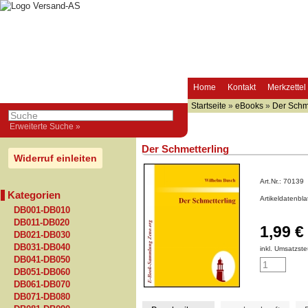
Home
Kontakt
Merkzettel
Startseite
»
eBooks
»
Der Schme
Erweiterte Suche »
Der Schmetterling
Widerruf einleiten
Art.Nr.:
70139
Kategorien
Artikeldatenbl
DB001-DB010
DB011-DB020
1,99 €
DB021-DB030
DB031-DB040
inkl. Umsatzste
DB041-DB050
DB051-DB060
DB061-DB070
DB071-DB080