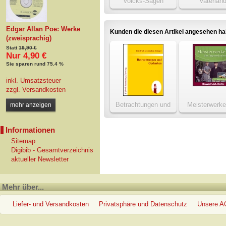
Volcks-Sagen
Vaterlan
Edgar Allan Poe: Werke
Kunden die diesen Artikel angesehen h
(zweisprachig)
Statt
19,90 €
Nur 4,90 €
Sie sparen rund 75.4 %
inkl. Umsatzsteuer
zzgl.
Versandkosten
Betrachtungen und
Meisterwerke
mehr anzeigen
Gedanken
Impressioni
Informationen
Sitemap
Digibib - Gesamtverzeichnis
aktueller Newsletter
Mehr über...
Liefer- und Versandkosten
Privatsphäre und Datenschutz
Unsere 