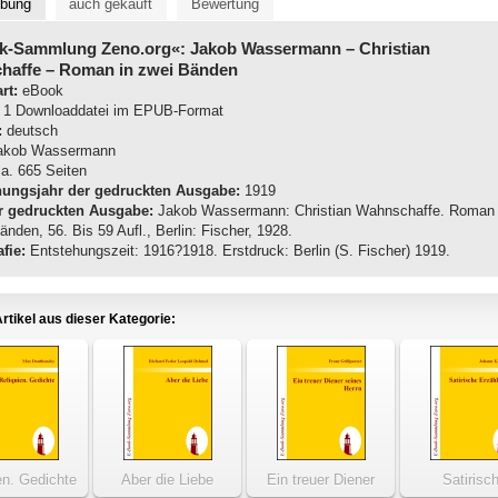
ibung
auch gekauft
Bewertung
k-Sammlung Zeno.org«: Jakob Wassermann
– Christian
haffe – Roman in zwei Bänden
rt:
eBook
1 Downloaddatei im EPUB-Format
:
deutsch
kob Wassermann
a. 665 Seiten
nungsjahr der gedruckten Ausgabe:
1919
r gedruckten Ausgabe:
Jakob Wassermann: Christian Wahnschaffe. Roman
änden, 56. Bis 59 Aufl., Berlin: Fischer, 1928.
fie:
Entstehungszeit: 1916?1918. Erstdruck: Berlin (S. Fischer) 1919.
rtikel aus dieser Kategorie:
en. Gedichte
Aber die Liebe
Ein treuer Diener
Satirisc