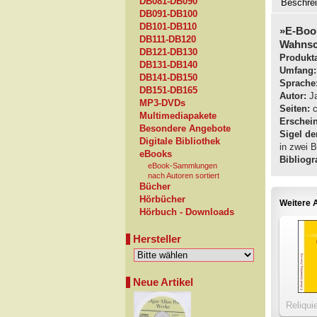
DB081-DB090
Beschre
DB091-DB100
DB101-DB110
»E-Boo
DB111-DB120
Wahnsc
DB121-DB130
Produkta
DB131-DB140
Umfang:
DB141-DB150
Sprache
DB151-DB165
Autor:
Ja
MP3-DVDs
Seiten:
c
Multimediapakete
Erschei
Besondere Angebote
Sigel de
Digitale Bibliothek
in zwei B
eBooks
Bibliogra
eBook-Sammlungen
nach Autoren sortiert
Bücher
Hörbücher
Weitere A
Hörbuch - Downloads
Hersteller
Neue Artikel
Reliqui