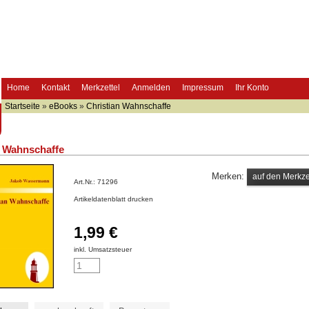
Home
Kontakt
Merkzettel
Anmelden
Impressum
Ihr Konto
Startseite
»
eBooks
»
Christian Wahnschaffe
n Wahnschaffe
Merken:
Art.Nr.:
71296
Artikeldatenblatt drucken
1,99 €
inkl. Umsatzsteuer