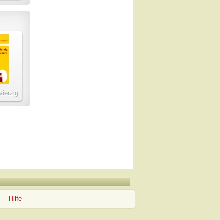
gen
vierzig
Hilfe