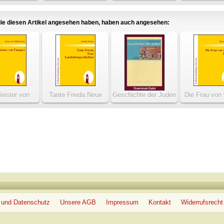
seines Herrn
Erzählun
ie diesen Artikel angesehen haben, haben auch angesehen:
eister von
Tante Frieda Neue
Geschichte der Juden
Die Frau von 
anagra
Lausbubengeschichten
Jahren
 und Datenschutz
Unsere AGB
Impressum
Kontakt
Widerrufsrecht