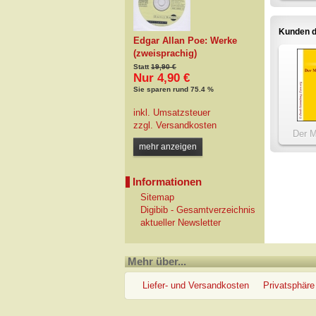
Kunden d
Edgar Allan Poe: Werke
(zweisprachig)
Statt
19,90 €
Nur 4,90 €
Sie sparen rund 75.4 %
inkl. Umsatzsteuer
zzgl.
Versandkosten
Der M
T
mehr anzeigen
Informationen
Sitemap
Digibib - Gesamtverzeichnis
aktueller Newsletter
Mehr über...
Liefer- und Versandkosten
Privatsphäre