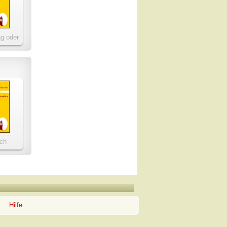
ag oder
risten
ach
ra
Hilfe