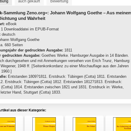
ibung
auch gekauft
Bewertung
k-Sammlung Zeno.org«: Johann Wolfgang Goethe
– Aus meine
Dichtung und Wahrheit
rt:
eBook
1 Downloaddatei im EPUB-Format
:
deutsch
hann Wolfgang Goethe
a. 660 Seiten
nungsjahr der gedruckten Ausgabe:
1811
r gedruckten Ausgabe:
Goethes Werke. Hamburger Ausgabe in 14 Bänden.
isch durchgesehen und mit Anmerkungen versehen von Erich Trunz, Hamburg:
n Wegener, 1948 ff. [Seitenkonkordanz zu einer Mischauflage aus den Jahren
 1960.]
fie:
Entstanden 1809?1811. Erstdruck: Tübingen (Cotta) 1811. Entstanden
2. Erstdruck: Tübingen (Cotta) 1812. Entstanden 1812?1813. Erstdruck:
 (Cotta) 1814. Entstanden zwischen 1821 und 1831. Erstdruck in: Werke,
etzter Hand, Stuttgart (Cotta) 1833.
rtikel aus dieser Kategorie: