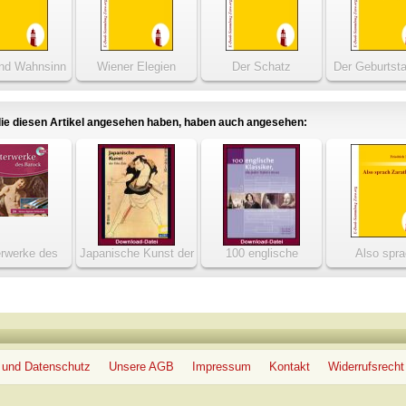
nd Wahnsinn
Wiener Elegien
Der Schatz
Der Geburtst
Die Partikula
ie diesen Artikel angesehen haben, haben auch angesehen:
rwerke des
Japanische Kunst der
100 englische
Also spr
arock
Edo-Zeit
Klassiker, die jeder
Zarathust
haben muss
 und Datenschutz
Unsere AGB
Impressum
Kontakt
Widerrufsrecht