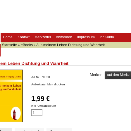
Home
Kontakt
Merkzettel
Anmelden
Impressum
Ihr Konto
Startseite
»
eBooks
»
Aus meinem Leben Dichtung und Wahrheit
em Leben Dichtung und Wahrheit
Merken:
Art.Nr.:
70350
Artikeldatenblatt drucken
1,99 €
inkl. Umsatzsteuer