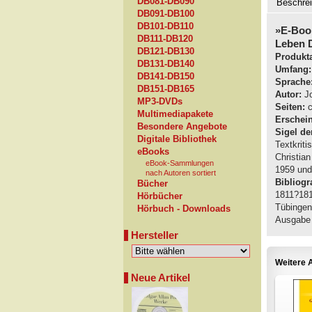
DB081-DB090
Beschre
DB091-DB100
DB101-DB110
»E-Boo
DB111-DB120
Leben 
DB121-DB130
Produkta
DB131-DB140
Umfang:
DB141-DB150
Sprache
DB151-DB165
Autor:
Jo
MP3-DVDs
Seiten:
c
Multimediapakete
Erschei
Besondere Angebote
Sigel de
Digitale Bibliothek
Textkrit
eBooks
Christia
eBook-Sammlungen
1959 und
nach Autoren sortiert
Bibliogra
Bücher
1811?181
Hörbücher
Tübingen
Hörbuch - Downloads
Ausgabe l
Hersteller
Weitere A
Neue Artikel