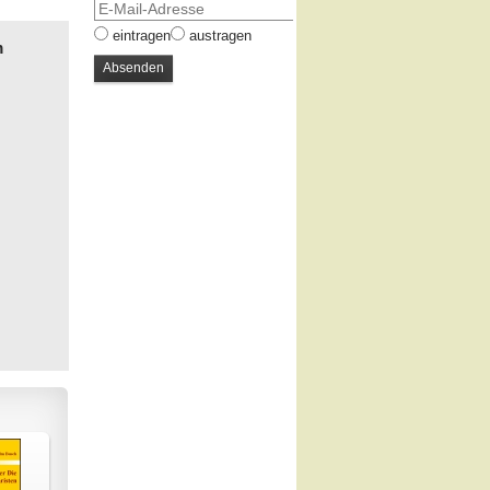
eintragen
austragen
m