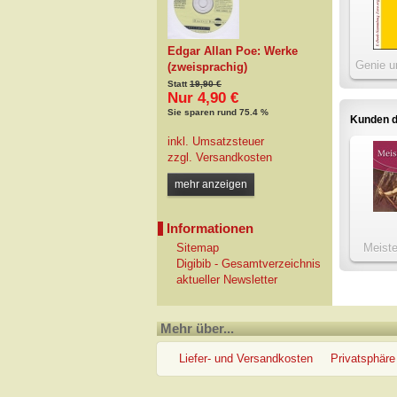
Edgar Allan Poe: Werke
Genie u
(zweisprachig)
Statt
19,90 €
Nur 4,90 €
Sie sparen rund 75.4 %
Kunden d
inkl. Umsatzsteuer
zzgl.
Versandkosten
mehr anzeigen
Informationen
Meiste
Sitemap
B
Digibib - Gesamtverzeichnis
aktueller Newsletter
Mehr über...
Liefer- und Versandkosten
Privatsphäre