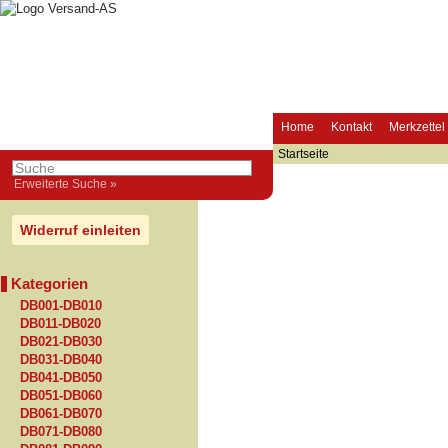
Home
Kontakt
Merkzettel
Startseite
Erweiterte Suche »
Widerruf einleiten
Kategorien
DB001-DB010
DB011-DB020
DB021-DB030
DB031-DB040
DB041-DB050
DB051-DB060
DB061-DB070
DB071-DB080