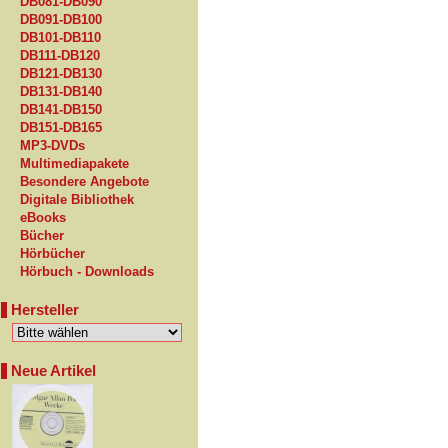
DB081-DB090
DB091-DB100
DB101-DB110
DB111-DB120
DB121-DB130
DB131-DB140
DB141-DB150
DB151-DB165
MP3-DVDs
Multimediapakete
Besondere Angebote
Digitale Bibliothek
eBooks
Bücher
Hörbücher
Hörbuch - Downloads
Hersteller
Neue Artikel