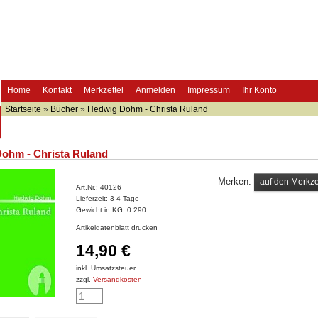
Home
Kontakt
Merkzettel
Anmelden
Impressum
Ihr Konto
Startseite
»
Bücher
»
Hedwig Dohm - Christa Ruland
ohm - Christa Ruland
Merken:
Art.Nr.:
40126
Lieferzeit:
3-4 Tage
Gewicht in KG:
0.290
Artikeldatenblatt drucken
14,90 €
inkl. Umsatzsteuer
zzgl.
Versandkosten