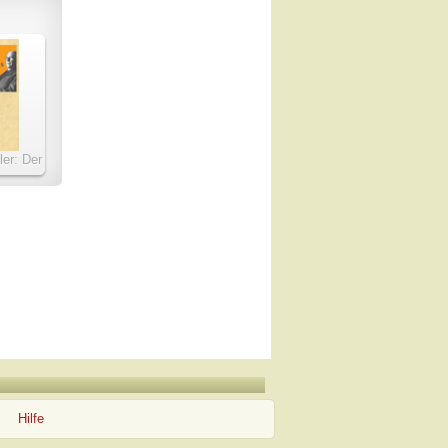
er: Der
 des
des
Hilfe