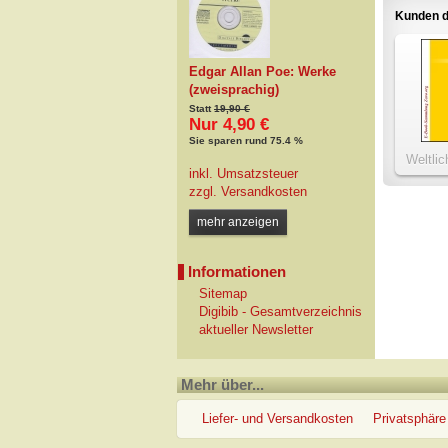
Kunden d
Edgar Allan Poe: Werke
(zweisprachig)
Statt
19,90 €
Nur 4,90 €
Sie sparen rund 75.4 %
Weltli
inkl. Umsatzsteuer
zzgl.
Versandkosten
mehr anzeigen
Informationen
Sitemap
Digibib - Gesamtverzeichnis
aktueller Newsletter
Mehr über...
Liefer- und Versandkosten
Privatsphäre