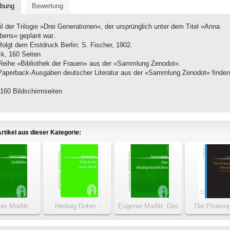
ibung
Bewertung
eil der Trilogie »Drei Generationen«, der ursprünglich unter dem Titel »Anna
bens« geplant war..
folgt dem Erstdruck Berlin: S. Fischer, 1902.
k, 160 Seiten
Reihe »Bibliothek der Frauen« aus der »Sammlung Zenodot«.
Paperback-Ausgaben deutscher Literatur aus der »Sammlung Zenodot« finden
160 Bildschirmseiten
rtikel aus dieser Kategorie:
ie Marlitt:
Hedwig Dohm -
Eugenie Marlitt: Das
Die Piratenp
ldelse
Schicksale einer
Heideprinzeßchen
Deutschl
Seele