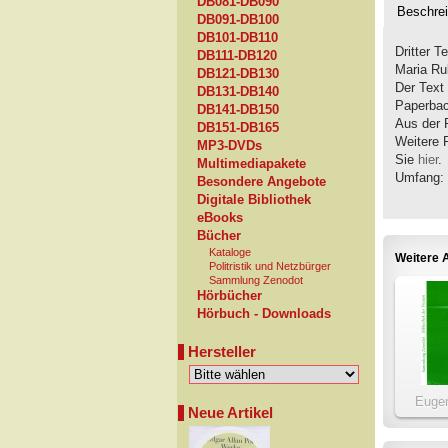
DB081-DB090
Beschre
DB091-DB100
DB101-DB110
Dritter T
DB111-DB120
Maria Ru
DB121-DB130
Der Text 
DB131-DB140
Paperbac
DB141-DB150
Aus der 
DB151-DB165
Weitere 
MP3-DVDs
Sie
hier
.
Multimediapakete
Umfang: 
Besondere Angebote
Digitale Bibliothek
eBooks
Bücher
Kataloge
Weitere A
Politristik und Netzbürger
Sammlung Zenodot
Hörbücher
Hörbuch - Downloads
Hersteller
Eugen
Neue Artikel
Go