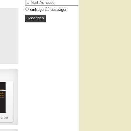
eintragen
austragen
artei
and