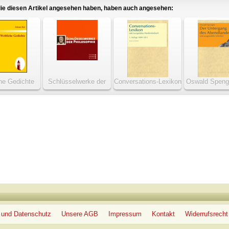
ie diesen Artikel angesehen haben, haben auch angesehen:
che Gedichte
Schlüsselwerke der
Conversations-Lexikon
Oswald Spengl
Philosophie
oder kurzgefaßtes
Untergang
Handwörterbuch 1809-
Abendlan
1811
 und Datenschutz
Unsere AGB
Impressum
Kontakt
Widerrufsrecht