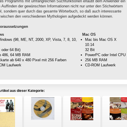
es Programms mit umfangreichen Suchfunktionen erlaubt dem Anwender ein
s Auffinden der gewünschten Informationen nicht nur unter den Stichwörtern
kel, sondern quer durch das gesamte Wörterbuch, so daß auch interessante
wischen den verschiedenen Mythologien aufgedeckt werden können.
oraussetzungen
ws
Mac OS
ndows (98, ME, NT, 2000, XP, Vista, 7, 8, 10,
Mac bis Mac OS X
10.14
t oder 64 Bit)
32 Bit
b 486, 64 MB RAM
PowerPC oder Intel CPU
kkarte ab 640 x 480 Pixel mit 256 Farben
256 MB RAM
OM Laufwerk
CD-ROM Laufwerk
rtikel aus dieser Kategorie: