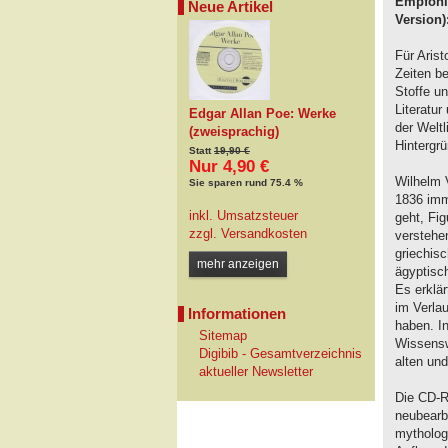
Empfohle
Neue Artikel
Version)
Für Arist
Zeiten b
Stoffe u
Literatu
Edgar Allan Poe: Werke
der Welt
(zweisprachig)
Hintergr
Statt
19,90 €
Nur 4,90 €
Wilhelm 
Sie sparen rund 75.4 %
1836 imm
inkl. Umsatzsteuer
geht, Fi
zzgl.
Versandkosten
verstehe
griechis
mehr anzeigen
ägyptisc
Es erklär
im Verlau
Informationen
haben. In
Sitemap
Wissensw
Digibib - Gesamtverzeichnis
alten un
aktueller Newsletter
Die CD-R
neubearb
mytholog